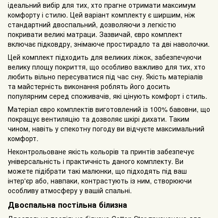
ідеальний вибір для тих, хто прагне отримати максимум
комфорту і стилю. Цей варіант комплекту є ширшим, ніж
стандартний двоспальний, дозволяючи з легкістю
покривати великі матраци. Зазвичай, євро комплект
включає підковдру, знімаюче простирадло та дві наволочки.
Цей комплект підходить для великих ліжок, забезпечуючи
велику площу покриття, що особливо важливо для тих, хто
любить вільно пересуватися під час сну. Якість матеріалів
та майстерність виконання роблять його досить
популярним серед споживачів, які цінують комфорт і стиль.
Матеріал євро комплектів виготовлений із 100% бавовни, що
покращує вентиляцію та дозволяє шкірі дихати. Таким
чином, навіть у спекотну погоду ви відчуєте максимальний
комфорт.
Неконтрольоване якість кольорів та принтів забезпечує
універсальність і практичність даного комплекту. Ви
можете підібрати такі малюнки, що підходять під ваш
інтер'єр або, навпаки, контрастують із ним, створюючи
особливу атмосферу у вашій спальні.
Двоспальна постільна білизна