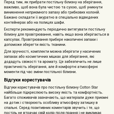
Перед тим, як прибрати постільну білизну на зберігання,
важливо, щоб вона була чистою та сухою, щоб уникнути
виникнення неприємного запаху або грибкових колоній.
Бажано складати її акуратно в спеціально відведених
контейнерах або на полицях шафи.
Експерти рекомендують періодично витягувати постільну
білизну для провітрювання, навіть якщо вона зберігається в
капсулах. Провітрювання прибере накопичені запахи і
допоможе зберегти якість тканини.
Для зручності, комплекти можна зберігати у насичених
запахах або косметичних мішках для зберігання, які
додадуть свіжості та аромату. Це забезпечить не лише
практичність зберігання, але й комфортні атмосферні
моменти під час зміни постільної білизни.
Відгуки користувачів
Відгуки користувачів про постільну білизну Cotton Star
найбільше підкреслюють високу якість та комфортність.
Багато споживачів зазначають, що матеріали дуже приємні
на дотик і створюють особливу атмосферу затишку в
спальні. Серед позитивних коментарів звучить і те, що
постіль не втрачає свій колір після прання і не викликає