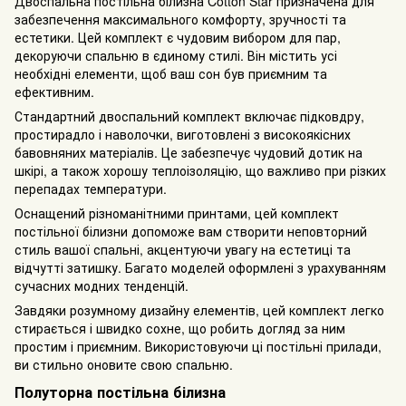
Двоспальна постільна білизна Cotton Star призначена для
забезпечення максимального комфорту, зручності та
естетики. Цей комплект є чудовим вибором для пар,
декоруючи спальню в єдиному стилі. Він містить усі
необхідні елементи, щоб ваш сон був приємним та
ефективним.
Стандартний двоспальний комплект включає підковдру,
простирадло і наволочки, виготовлені з високоякісних
бавовняних матеріалів. Це забезпечує чудовий дотик на
шкірі, а також хорошу теплоізоляцію, що важливо при різких
перепадах температури.
Оснащений різноманітними принтами, цей комплект
постільної білизни допоможе вам створити неповторний
стиль вашої спальні, акцентуючи увагу на естетиці та
відчутті затишку. Багато моделей оформлені з урахуванням
сучасних модних тенденцій.
Завдяки розумному дизайну елементів, цей комплект легко
стирається і швидко сохне, що робить догляд за ним
простим і приємним. Використовуючи ці постільні прилади,
ви стильно оновите свою спальню.
Полуторна постільна білизна