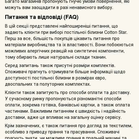
Багато магазинів пропонують гнучкі умови повернення, які
можуть вам заощадити в разі ненависного вибору.
Питання та відповіді (FAQ)
В цій секції представлені найпоширеніші питання, що
задають клієнти при виборі постільної білизни Cotton Star.
Перш за все, більшість покупців цікавить питання про
матеріали виробництва та їх властивості. Вони побоюються
можливих алергічних реакцій на синтетичні компоненти,
тому обирають лише натуральні склади тканин.
Серед запитань також присутні розміри комплектів.
Споживачі прагнуть отримувати більше інформації щодо
доступності постільної білизни в розмірах євро,
двоспальних та полуторних комплектах.
Клієнти також запитують про способи оплати та доставку.
У сучасному ринку пропонуються різноманітні способи
оплати, зокрема готівка, банківські картки, а також оплата
частинами. Важливим питанням є швидкість і надійність
доставки, адже це впливає на загальну оцінку сервісу.
Крім зазначених, є також питання про догляд за текстилем,
особливо з приводу прання та прасування. Споживачі
прагнуть знати, чи можливе прання в пральній машині та