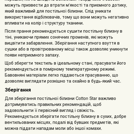
можуть призвести до втрати м'якості та приємного дотику,
який важливий для постільної білизни. Слід уникати
використання відбілювачів, тому що вони можуть негативно
впливати на колір і структуру тканини.
Після прання рекомендується сушити постільну білизну в
тіні, уникаючи прямих сонячних променів, які можуть
вицвітити забарвлення. Зберігання наступного взуття в
сушки або в провітрюваному місці також дозволяє уникнути
появи неприємного запаху.
Щоб зберегти текстиль в ідеальному стані, прасувати його
рекомендується в помірному температурному режимі.
Бавовняні матеріали легко піддаються прасуванню, що
дозволяє виглядати розкішно та охайно в будь-який час.
Зберігання
Для зберігання постільної білизни Cotton Star важливо
дотримуватись правильних рекомендацій, щоб
задовольнити її первісний вигляд і свіжість.
Рекомендується зберігати постільну білизну в сухих, добре
вентильованих місцях, подалі від бувших предметів, які
можна піддати нападам моли або іншої комахи.