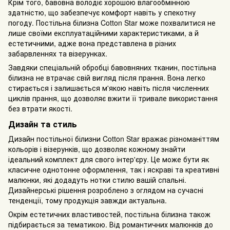
Крім того, бавовна володіє хорошою влагообмінною
здатністю, що забезпечує комфорт навіть у спекотну
погоду. Постільна білизна Cotton Star може похвалитися не
лише своїми експлуатаційними характеристиками, а й
естетичними, адже вона представлена в різних
забарвленнях та візерунках.
Завдяки спеціальній обробці бавовняних тканин, постільна
білизна не втрачає свій вигляд після прання. Вона легко
стирається і залишається м'якою навіть після численних
циклів прання, що дозволяє вжити її тривале використання
без втрати якості.
Дизайн та стиль
Дизайн постільної білизни Cotton Star вражає різноманіттям
кольорів і візерунків, що дозволяє кожному знайти
ідеальний комплект для свого інтер'єру. Це може бути як
класичне однотонне оформлення, так і яскраві та креативні
малюнки, які додадуть нотки стилю вашій спальні.
Дизайнерські рішення розроблено з оглядом на сучасні
тенденції, тому продукція завжди актуальна.
Окрім естетичних властивостей, постільна білизна також
підбирається за тематикою. Від романтичних малюнків до