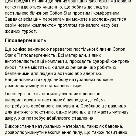
Цей продукт стійкий до різних зовнішніх факторів і матеріали
легко піддаються чищенню, що робить догляд за
постільною білизною Cotton Star простим і комфортним.
Завдяки всім цим перевагам ви можете насолоджуватися
своїм новим комплектом протягом тривалого часу без
жодних турбот.
Гіпоалергенність
Ще однією важливою перевагою постільної білизни Cotton
Star є її гіпоалергенність. Всі матеріали, з яких
виготовляються ці комплекти, проходять суворий контроль
якості та не містять шкідливих речовин, що робить їх
безпечними для людей з астмою або алергією.
Раціональний підхід до вибору натуральних волокон
дозволяє уникнути подразнень шкіри.
Гіпоалергенність тканини дозволяє з легкістю
використовувати постільну білизну для дітей, які
потребують особливого піклування. Особливо це важливо
для дитячого текстилю, адже маленькі діти мають чутливу
шкіру, яка потребує дбайливого ставлення.
Використання натуральних матеріалів, таких як бавовна,
дозволяє уникнути накопичення пилу, що також позитивно