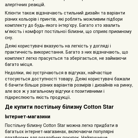
алергічних реакцій.
Клієнти також відзначають стильний дизайн та варіанти
різних кольорів і принтів, які роблять можливим підбори
комплекту до будь-якого інтер'єру. Багато хто хвалить
м'якість і комфорт постільної білизни, що сприяє приємному
сну.
Деякі користувачі вказують на легкість у догляді і
практичність використання. Багато з них відзначають, що
комплект легко прасується та зберігається, не займаючи
багато місця.
Недоліки, які зустрічаються в відгуках, найчастіше
стосуються доступності товару. Деякі користувачі бажали
б бачити більше різних варіантів розмірів і дизайнів на ринку,
але все ж у загальному відгуки є позитивними і
підкреслюють якість продукції.
Де купити постільну білизну Cotton Star
Інтернет-магазини
Постільну білизну Cotton Star можна легко придбати в
багатьох інтернет-магазинах, включаючи популярні
платформи для роздрібних покупок. Найзручніше -