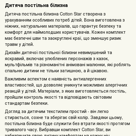
Дитяча постільна білизна
Дитяча постільна білизна Cotton Star створена з
урахуванням особливих потреб дітей. Вона виготовлена з
ніжних, натуральних матеріалів, що гарантує безпеку та
комфорт для наймолодших користувачів. Кожен комплект
має безпечні шви та заокруглені краї, що зменшує ризик
травм у дітей.
Дизайн дитячої постільної білизни невимушений та
яскравий, включає улюблених персонажів з казок,
мультфільмів та різноманітні анімовані малюнки, які роблять
спальню дитини не тільки затишною, а й цікавою.
Важливим аспектом є наявність антиалергенних
властивостей, що дозволяє уникнути можливих алергічних
реакцій у дітей. Матеріали, з яких виготовляється постіль,
пройшли контроль якості та відповідають світовим
стандартам безпеки.
Догляд за дитячим текстилем простий - він легко
стирається, сохне та зберігає свій колір. Завдяки цьому,
постільна білизна буде служити без втрати якості протягом
тривалого часу. Вибравши комплект Cotton Star, ви
забезпечите свою дитину комфортом на кожну ніч.