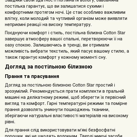
постілька гарантує, що ви залишатися сухими і
комфортними протягом ночі. Це стає особливо важливим
влітку, коли молодий та чутливий організм може виявляти
неприємні реакції на високу температуру.
Поєднуючи комфорт і стиль, постільна білизна Cotton Star
завершує атмосферу вашої спальні, перетворюючи її на
оазу спокою. Залишаючись в тренді, ви отримали
можливість вибрати текстиль, який пасує вашому стилю, а
також гарантує комфорт у кожному моменті сну.
Догляд за постільною білизною
Прання та прасування
Догляд за постільною білизною Cotton Star простий і
зрозумілий. Рекомендується прати комплекти в пральній
машині на делікатному режимі, щоб зберегти їх первісний
вигляд та комфорт. Гарні температурні режими та помірне
прання дозволять уникнути пошкоджень тканини,
зберігаючи натуральні властивості матеріалів на високому
рівні.
Для прання слід використовувати м'які безфосфатні
порошки, які не шкодять волокнам. Тверді миючі засоби