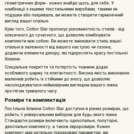
геометричних форм - кожен знайде щось для себе. У
комбінації з іншими текстильними виробами, такими як
подушки або покривала, ви можете створити гармонічний
вигляд вашої спальні.
Крім того, Cotton Star пропонує різноманітність стилів - від
класичного до сучасного, що дозволяє комбінувати
комплекти між собою. Ви можете змінювати стиль вашої
спальні в залежності від вашого настрою чи сезону,
додаючи елементи декору, які підкреслять красу постільної
білизни.
Спеціальне покриття та потертість тканини додає
особливого шарму та елегантності. Висока якість виконання
малюнків робить їх стійкими до зносу, що дозволяє
насолоджуватися неймовірним виглядом вашого ліжка
протягом тривалого часу.
Розміри та комплектація
Постільна білизна Cotton Star доступна в різних розмірах, що
робить її універсальним вибором для будь-якого ліжка.
Стандартні розміри включають односпальні, полуторні,
двоспальні комплекту, а також євророзміри. Кожен
комплект має ретельно підраховані параметри, які