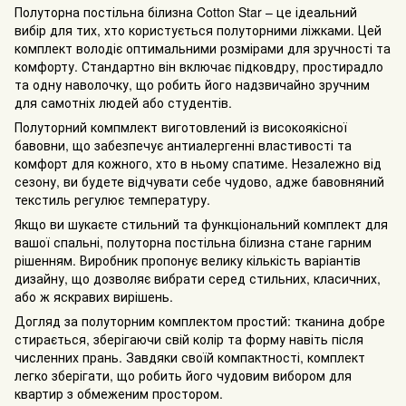
Полуторна постільна білизна Cotton Star – це ідеальний
вибір для тих, хто користується полуторними ліжками. Цей
комплект володіє оптимальними розмірами для зручності та
комфорту. Стандартно він включає підковдру, простирадло
та одну наволочку, що робить його надзвичайно зручним
для самотніх людей або студентів.
Полуторний компмлект виготовлений із високоякісної
бавовни, що забезпечує антиалергенні властивості та
комфорт для кожного, хто в ньому спатиме. Незалежно від
сезону, ви будете відчувати себе чудово, адже бавовняний
текстиль регулює температуру.
Якщо ви шукаєте стильний та функціональний комплект для
вашої спальні, полуторна постільна білизна стане гарним
рішенням. Виробник пропонує велику кількість варіантів
дизайну, що дозволяє вибрати серед стильних, класичних,
або ж яскравих вирішень.
Догляд за полуторним комплектом простий: тканина добре
стирається, зберігаючи свій колір та форму навіть після
численних прань. Завдяки своїй компактності, комплект
легко зберігати, що робить його чудовим вибором для
квартир з обмеженим простором.