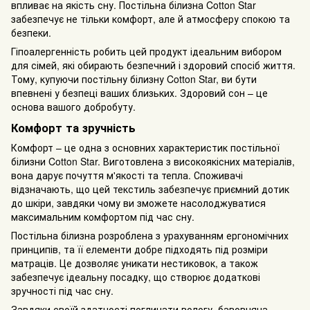
впливає на якість сну. Постільна білизна Cotton Star
забезпечує не тільки комфорт, але й атмосферу спокою та
безпеки.
Гіпоалергенність робить цей продукт ідеальним вибором
для сімей, які обирають безпечний і здоровий спосіб життя.
Тому, купуючи постільну білизну Cotton Star, ви бути
впевнені у безпеці ваших близьких. Здоровий сон – це
основа вашого добробуту.
Комфорт та зручність
Комфорт – це одна з основних характеристик постільної
білизни Cotton Star. Виготовлена з високоякісних матеріалів,
вона дарує почуття м'якості та тепла. Споживачі
відзначають, що цей текстиль забезпечує приємний дотик
до шкіри, завдяки чому ви зможете насолоджуватися
максимальним комфортом під час сну.
Постільна білизна розроблена з урахуванням ергономічних
принципів, та її елементи добре підходять під розміри
матраців. Це дозволяє уникати нестиковок, а також
забезпечує ідеальну посадку, що створює додаткові
зручності під час сну.
Завдяки своїй здатності поглинати вологу, бавовняна