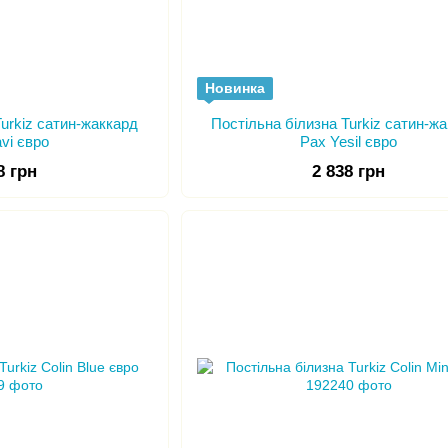
Новинка
Turkiz сатин-жаккард
Постільна білизна Turkiz сатин-ж
vi євро
Pax Yesil євро
8 грн
2 838 грн