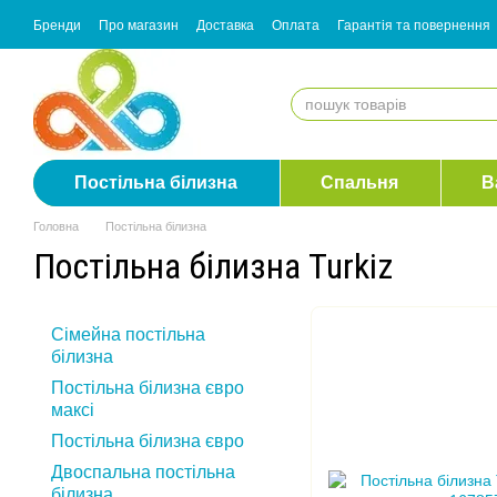
Перейти до основного контенту
Бренди
Про магазин
Доставка
Оплата
Гарантія та повернення
Згода з розсилкою
Постільна білизна
Спальня
В
Головна
Постільна білизна
Постільна білизна Turkiz
Сімейна постільна
білизна
Постільна білизна євро
максі
Постільна білизна євро
Двоспальна постільна
білизна