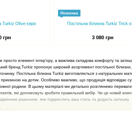
Новинка
 Turkiz Olive євро
Постільна білизна Turkiz Trick 
0 грн
3 080 грн
е просто елемент інтер'єру, а важлива складова комфорту та затишку
ький бренд Turkiz пропонує широкий асортимент постільної білизни, 
починку. Постільна білизна Turkiz виготовляється з натуральних мате
 приємною на дотик. Особливо важливо, що продукція відповідає суч
жної родини. В цьому матеріалі ми детально розглянемо переваги по
пектів, які допоможуть зробити правильний вибір. Чи це новий комп
відмінним рішенням, яке підкреслить ваш стиль та додасть затишку.
Turkiz
аний у 2015 році. Його мета — надавати споживачам високоякісну п
, екологічних матеріалів, що є важливим аспектом в умовах сучасн