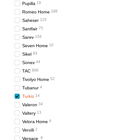
19
Pupilla
економічно вигідним вибо
188
Romeo Home
використання, що робить 
125
Saheser
Опис нових колекцій
75
Santfair
Бренд Turkiz постійно вп
104
Sarev
у тісній співпраці з диза
10
Seven Home
моделей, Turkiz пропонує
різноманітність, що дозв
93
Sikel
обробки, завдяки чому по
44
Sonex
утворенню зморшок і збер
906
TAC
а й технологічно просуну
52
Tivolyo Home
Асортимент пос
4
Tubanur
Постільна білизна Turkiz 
14
Turkiz
та полуторних ліжок, так
34
Valeron
максимально комфортні ум
13
Valtery
простирадло та наволочки
4
Velora Home
звертати увагу на характ
виготовляється у відповід
2
Verolli
залишає споживачам впевн
8
Versace