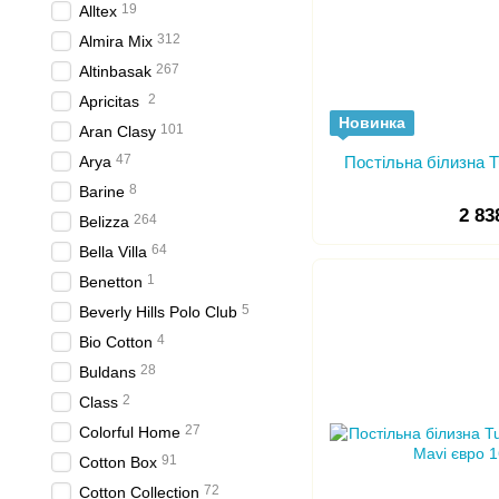
19
Alltex
312
Almira Mix
267
Altinbasak
2
Apricitas
Новинка
101
Aran Clasy
47
Arya
Постільна білизна T
8
Barine
2 83
264
Belizza
64
Bella Villa
1
Benetton
5
Beverly Hills Polo Club
4
Bio Cotton
28
Buldans
2
Class
27
Colorful Home
91
Cotton Box
72
Cotton Collection