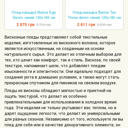
Плед-накидка Barine Ege
Плед-накидка Barine Tan
Denim синий 120x165 см
Throw denim синий 125x180 см
2 875 грн
2 811 грн
3 724 грн
3 639 грн
Вискозные пледы представляют собой текстильные
изделия, изготовленные из вискозного волокна, которое
является искусственным, но созданным на основе
натурального сырья. Это делает их отличным выбором для
тех, кто ценит как комфорт, так и стиль. Вискоза, по своей
текстуре, напоминает шелк, что добавляет пледам
изысканности и элегантности. Они идеально подходят для
создания уюта в домашних условиях, а также могут стать
прекрасным спутником для пикников на свежем воздухе.
Пледы из вискозы обладают мягкостью и приятной на
ощупь текстурой, что делает их особенно
привлекательными для использования в холодное время
года. Эти изделия не только укутывают вас теплом, но и
дарят ощущение легкости, что делает их универсальными
для разных сезонов. Независимо от того, используете ли вы
плед для себя или в качестве декоративного элемента, он