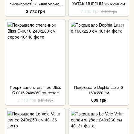
пике+простынь+наволочки
YATAK MURDUM 260x260 см
Irina Home Mela Kirmizi
2 772 грн
7 245 грн
8 977 грн
220x240 см
Покрывало стеганное Bliss
Покрывало Dophia Lazer 8
C-0016 240x260 см серое
160x220 см
2 713 грн
609 грн
3 014 грн