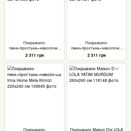
Покрывало-
Покрывало-
пике+простынь+наволочки
пике+простынь+наволочки
Irina Home V2 Pink 220x240 см
Irina Home V1 Bej 220x240 см
2 311 грн
2 311 грн
Покрывало-
Покрывало Maison D'or LOLA