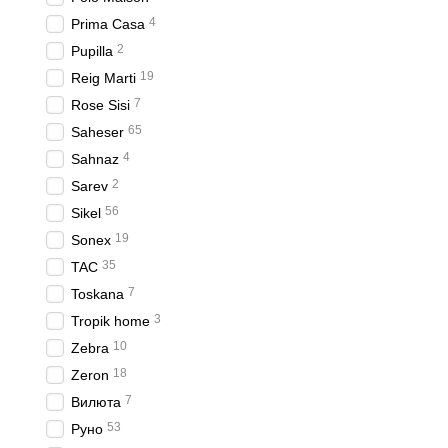
стиль и комфорт в своем
4
Prima Casa
Стеганое покрывало
2
Pupilla
Стеганое покрывало Yapr
19
Reig Marti
светло-сером и бежевом 
7
Rose Sisi
входят две наволочки ра
65
Saheser
Покрывало Yaprak отлича
4
Sahnaz
атмосферы в спальне и м
2
Sarev
покрывало идеальным вы
56
Sikel
Покрывало Yaprak от Bem
19
Sonex
Размеры и ком
35
TAC
7
Стандартные разме
Toskana
3
Tropik home
Покрывала Bemek доступн
распространенные разме
10
Zebra
покрывалам полностью за
18
Zeron
Кроме того, некоторые м
7
Вилюта
варианты могут быть пол
53
Руно
их универсальными и уд