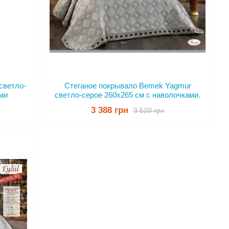
светло-
Стеганое покрывало Bemek Yagmur
ми
светло-серое 260х265 см с наволочками.
3 388 грн
3 520 грн