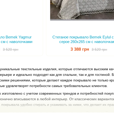
ало Bemek Yagmur
Стеганое покрывало Bemek Eylul с
 см с наволочками
серое 260х265 см с наволочка
н
3 388 грн
3 520 грн
3 520 грн
уникальные текстильные изделия, которые отличаются высоким ка
ерьере и идеально подходят как для спальни, так и для гостиной
кими решениями, которые делают каждое покрывало не только кра
ые удовлетворят потребности самых требовательных клиентов.
изготовлено с учетом современных трендов и потребностей покуп
монично вписываются в любой интерьер. От классических вариант
о, покрывала удобно стирать и ухаживать за ними, что делает их п
ется не только эстетике, но и функциональности. Покрывала Beme