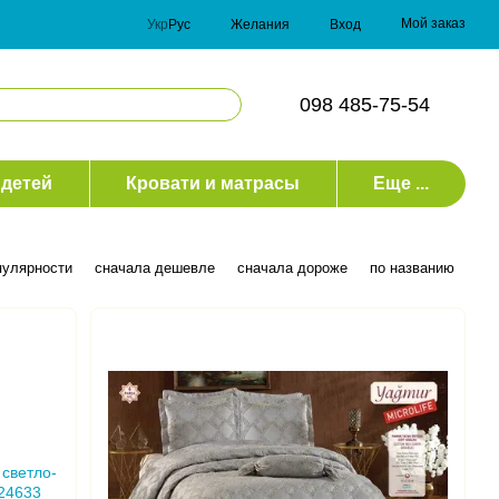
Мой заказ
Укр
Рус
Желания
Вход
098 485-75-54
 детей
Кровати и матрасы
Еще ...
пулярности
сначала дешевле
сначала дороже
по названию