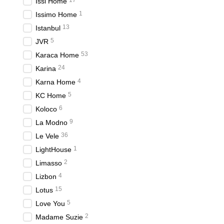
17
Issi Home
Компания Bemek предлага
1
Issimo Home
рынке. Стильные и комфо
13
Istanbul
индивидуальность.
5
JVR
Современные дизай
53
Karaca Home
Покрывала Bemek отличаю
24
Karina
Бренд предлагает широк
4
Karna Home
лаконичных решений до 
5
KC Home
Среди популярных дизай
прекрасно сочетаются с
6
Koloco
элементами, такими как 
9
La Modno
Покрывала Bemek также д
36
Le Vele
интерьера. Легкие и ней
1
LightHouse
энергии в ваше простран
2
Limasso
Таким образом, совреме
4
Lizbon
изменить облик вашего д
15
Lotus
Ассортимент п
5
Love You
2
Madame Suzie
Стеганое покрывало