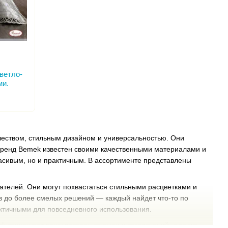
ветло-
ми.
чеством, стильным дизайном и универсальностью. Они
. Бренд Bemek известен своими качественными материалами и
сивым, но и практичным. В ассортименте представлены
ателей. Они могут похвастаться стильными расцветками и
ов до более смелых решений — каждый найдет что-то по
рактичными для повседневного использования.
k защищают вашу постель от пыли и загрязнений, а также