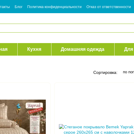
такты
Блог
Политика конфиденциальности
Отказ от ответственности
ная
Кухня
Домашняя одежда
Для
по по
Сортировка: