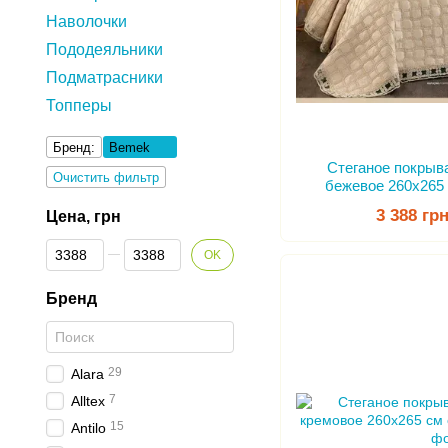
Наволочки
Пододеяльники
Подматрасники
Топперы
Бренд:
Bemek
Стеганое покрыв
Очистить фильтр
бежевое 260х265
3 388 гр
Цена, грн
От Цена, грн
До Цена, грн
OK
Бренд
29
Alara
7
Alltex
15
Antilo