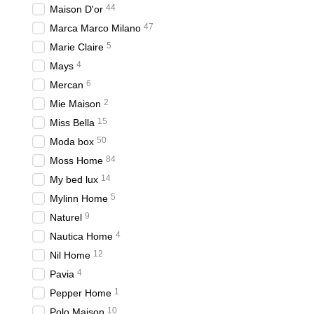
44
Maison D'or
Стеганое покрывало Yagm
47
Marca Marco Milano
нескольких цветах, вклю
кроватей. В комплект вх
5
Marie Claire
4
Mays
Покрывало Yagmur отлича
стирается и не теряет с
6
Mercan
атмосферы в спальне и д
2
Mie Maison
Покрывала Yagmur идеаль
15
Miss Bella
изделиями, такими как ш
50
Moda box
Стеганое покрывало 
84
Moss Home
14
Стеганое покрывало Eylu
My bed lux
современный стильный ди
5
Mylinn Home
В комплект входят две н
9
Naturel
Покрывало Eylul отличае
4
Nautica Home
форму и цвет даже после
12
Nil Home
вписать его в любой инте
4
Pavia
Это покрывало станет о
1
Pepper Home
Благодаря своему соврем
10
Polo Maison