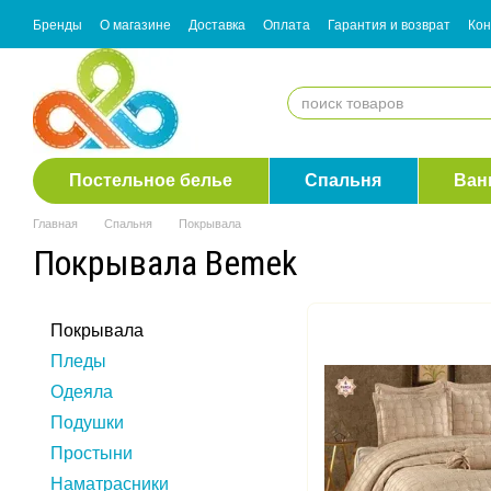
Перейти к основному контенту
Бренды
О магазине
Доставка
Оплата
Гарантия и возврат
Кон
Согласие с рассылкой
Постельное белье
Спальня
Ван
Главная
Спальня
Покрывала
Покрывала Bemek
Покрывала
Пледы
Одеяла
Подушки
Простыни
Наматрасники