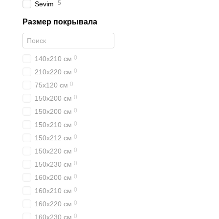
5
Sevim
Благодаря разнообразию
Размер покрывала
гостиничного бизнеса, г
вашего интерьера.
Таким образом, стандарт
0
140х210 см
интерьерах.
0
210х220 см
Наличие наволочек 
0
75х120 см
Покрывала Bemek компле
0
150х200 см
для покупателей. В боль
0
150x200 см
создать гармоничный и 
0
150х210 см
Наличие наволочек и под
0
сразу же использовать к
150х212 см
своей спальни или гости
0
150х220 см
Кроме того, декоративны
0
150х230 см
гармонию в оформлении.
0
160х200 см
Таким образом, наличие
0
160х210 см
является важным аспекто
0
160х220 см
Материалы и их
0
160х230 см