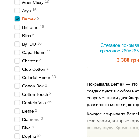
13
Aran Clasy
16
Arya
5
Bemek
10
Birhome
6
Bliss
10
By IDO
Стеганое покрыв
кремовое 260х265
11
Capa Home
3 388 гр
2
Chester
2
Club Cotton
33
Colorful Home
Покрывала Bemek — это 
2
Cotton Box
создают уют в любом инт
3
Cotton Touch
современными дизайнерс
26
Dantela Vita
различные модели, котор
2
Defne
Каждое покрывало Bemek 
3
Diamond
текстурами, которые гар
3
своему вкусу. Кроме тог
Diva
52
Dophia
Основное внимание уделя