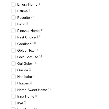
создают дополнительный 
4
Enlora Home
ваших близких. Наличие
3
Estima
Компания Bemek предлага
25
Favorite
рынке. Стильные и комфо
8
Febo
индивидуальность.
11
Finezza Home
Преимущества 
17
First Choice
58
Gardines
Высокое качество м
33
GoldenTex
Покрывала Bemek — это 
11
Gold Soft Life
создают уют в любом инт
современными дизайнерс
14
Gul Guler
различные модели, котор
2
Guzide
Каждое покрывало Bemek 
1
Hanibaba
текстурами, которые гар
3
Haspen
своему вкусу. Кроме тог
14
Home Sweet Home
Основное внимание уделя
6
Irina Home
создают дополнительный 
2
Irya
ваших близких. Наличие