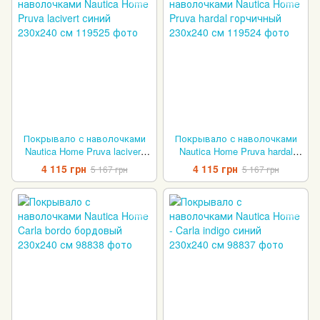
Покрывало с наволочками
Покрывало с наволочками
Nautica Home Pruva lacivert
Nautica Home Pruva hardal
синий 230х240 см
горчичный 230х240 см
4 115 грн
4 115 грн
5 167 грн
5 167 грн