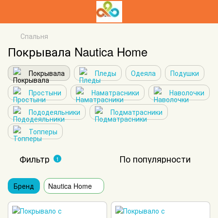
Спальня
Покрывала Nautica Home
Покрывала
Пледы
Одеяла
Подушки
Простыни
Наматрасники
Наволочки
Пододеяльники
Подматрасники
Топперы
Фильтр
По популярности
1
Бренд
Nautica Home