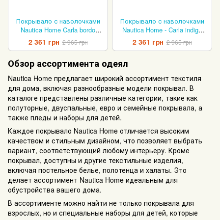
Покрывало с наволочками
Покрывало с наволочками
Nautica Home Carla bordo
Nautica Home - Carla indigo
бордовый 230х240 см
синий 230х240 см
2 361 грн
2 361 грн
2 965 грн
2 965 грн
Обзор ассортимента одеял
Nautica Home предлагает широкий ассортимент текстиля
для дома, включая разнообразные модели покрывал. В
каталоге представлены различные категории, такие как
полуторные, двуспальные, евро и семейные покрывала, а
также пледы и наборы для детей.
Каждое покрывало Nautica Home отличается высоким
качеством и стильным дизайном, что позволяет выбрать
вариант, соответствующий любому интерьеру. Кроме
покрывал, доступны и другие текстильные изделия,
включая постельное белье, полотенца и халаты. Это
делает ассортимент Nautica Home идеальным для
обустройства вашего дома.
В ассортименте можно найти не только покрывала для
взрослых, но и специальные наборы для детей, которые