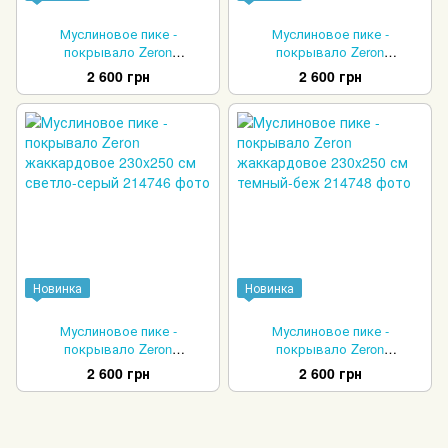
Муслиновое пике -
Муслиновое пике -
покрывало Zeron
покрывало Zeron
жаккардовое 230x250 см
жаккардовое 230x250 см
2 600 грн
2 600 грн
джинс - темно-синий
мятный
Новинка
Новинка
Муслиновое пике -
Муслиновое пике -
покрывало Zeron
покрывало Zeron
жаккардовое 230x250 см
жаккардовое 230x250 см
2 600 грн
2 600 грн
светло-серый
темный-беж