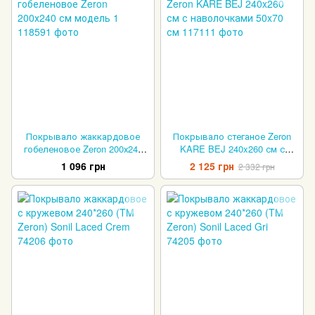
Покрывало жаккардовое
Покрывало стеганое Zeron
гобеленовое Zeron 200х240
KARE BEJ 240x260 см с
см модель 1
наволочками 50x70 см
1 096 грн
2 125 грн
2 332 грн