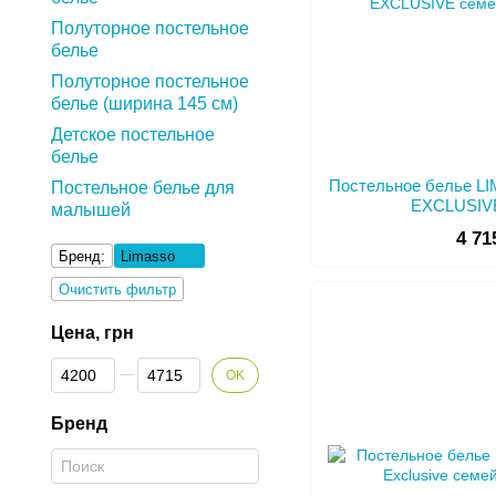
Полуторное постельное
белье
Полуторное постельное
белье (ширина 145 см)
Детское постельное
белье
Постельное белье 
Постельное белье для
EXCLUSIV
малышей
4 71
Бренд:
Limasso
Очистить фильтр
Цена, грн
От Цена, грн
До Цена, грн
OK
Бренд