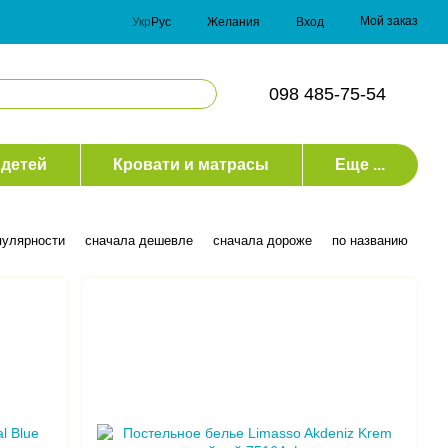
Мой заказ
Укр
Рус
Желания
Вход
098 485-75-54
 детей
Кровати и матрасы
Еще ...
пулярности
сначала дешевле
сначала дороже
по названию