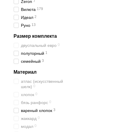
7
Zeron
179
Вилюта
2
Идеал
13
Руно
Размер комплекта
0
двуспальный евро
1
полуторный
3
семейный
Материал
атлас (искусственный
0
шелк)
0
хлопок
0
бязь ранфорс
3
вареный хлопок
0
жаккард
0
модал