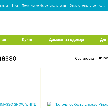
такты
Блог
Политика конфиденциальности
Отказ от ответственности
ная
Кухня
Домашняя одежда
Для
masso
по по
Сортировка: