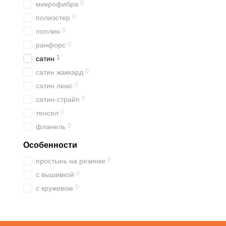
0
микрофибра
0
полиэстер
0
поплин
0
ранфорс
1
сатин
0
сатин жаккард
0
сатин люкс
0
сатин-страйп
0
тенсел
0
фланель
Особенности
0
простынь на резинке
0
с вышивкой
0
с кружевом