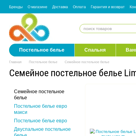
Перейти к основному контенту
Бренды
О магазине
Доставка
Оплата
Гарантия и возврат
Кон
Согласие с рассылкой
Постельное белье
Спальня
Ван
Главная
Постельное белье
Семейное постельное белье
Семейное постельное белье Li
Семейное постельное
белье
Постельное белье евро
макси
Постельное белье евро
Двуспальное постельное
белье