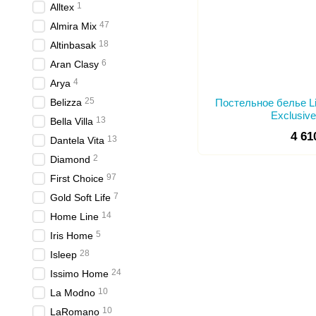
1
Alltex
47
Almira Mix
18
Altinbasak
6
Aran Clasy
4
Arya
25
Belizza
Постельное белье L
Exclusiv
13
Bella Villa
4 61
13
Dantela Vita
2
Diamond
97
First Choice
7
Gold Soft Life
14
Home Line
5
Iris Home
28
Isleep
24
Issimo Home
10
La Modno
10
LaRomano