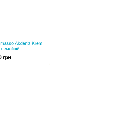
imasso Akdeniz Krem
e семейній
0 грн