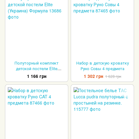
Полуторный комплект
Набор в детскую кроватку
детской постели Elite
Руно Совы 4 предмета
(Украина) Формула
1 166 грн
1 302 грн
1 628 грн