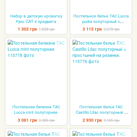
Набор в детскую кроватку
Постельное белье ТАС Lucca
Руно CAT 4 предмета
pudra полуторный с
простыней на резинке.
1 302 грн
3 113 грн
1 628 грн
3 278 грн
Постельная белизна ТАС
Постельная белье ТАС
Lucca mint полуторная.
Castillo Lilac полуторный с
простыней на резинке.
3 061 грн
2 930 грн
3 386 грн
3 185 грн