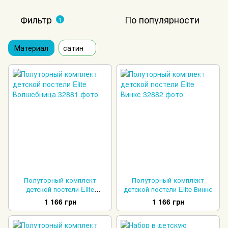
Фильтр
По популярности
1
Материал
сатин
Полуторный комплект
Полуторный комплект
детской постели Elite
детской постели Elite Винкс
Волшебница
1 166 грн
1 166 грн