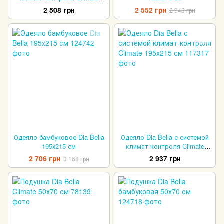
155х215 см
2 508 грн
2 552 грн
2 948 грн
Одеяло бамбуковое Dia Bella
Одеяло Dia Bella с системой
195х215 см
климат-контроля Climate
195х215 см
2 706 грн
2 937 грн
3 168 грн