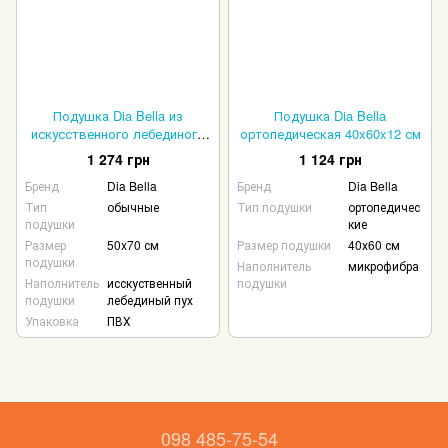
Подушка Dia Bella из
Подушка Dia Bella
искусственного лебединого
ортопедическая 40x60x12 см
пуха 50х70 см
1 274 грн
1 124 грн
Бренд
Dia Bella
Бренд
Dia Bella
Тип
обычные
Тип подушки
ортопедичес
подушки
кие
Размер
50x70 см
Размер подушки
40х60 см
подушки
Наполнитель
микрофибра
Наполнитель
исскуственный
подушки
подушки
лебединый пух
Упаковка
ПВХ
098 485-75-54