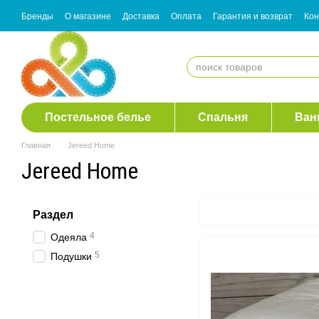
Перейти к основному контенту
Бренды
О магазине
Доставка
Оплата
Гарантия и возврат
Кон
Согласие с рассылкой
Постельное белье
Спальня
Ван
Главная
Jereed Home
Jereed Home
Раздел
4
Одеяла
5
Подушки