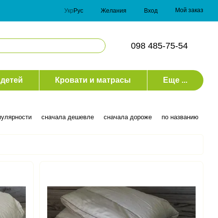
Мой заказ
Укр
Рус
Желания
Вход
098 485-75-54
 детей
Кровати и матрасы
Еще ...
пулярности
сначала дешевле
сначала дороже
по названию