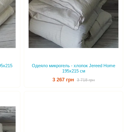
95x215
Одеяло микрогель - хлопок Jereed Home
195x215 см
3 267 грн
3 718 грн