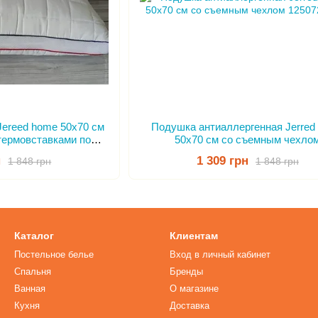
Jereed home 50x70 см
Подушка антиаллергенная Jerred
термовставками по
50x70 см со съемным чехло
метру.
н
1 309 грн
1 848 грн
1 848 грн
Каталог
Клиентам
Постельное белье
Вход в личный кабинет
Спальня
Бренды
Ванная
О магазине
Кухня
Доставка