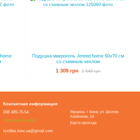
 home
Подушка микрогель Jereed home 50x70 см
м
со съемным чехлом
1 309 грн
1 848 грн
Контактная информация
098 485-75-54
Украина. г. Киев, ул. Шолом-
Алейхема, 18
Перезвонить вам?
Карта проезда
textiles.kiev.ua@gmail.com