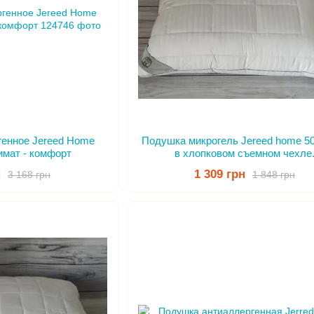
генное Jereed Home
Подушка микрогель Jereed home 5
имат - комфорт
в хлопковом съемном чехле
н
1 309 грн
3 168 грн
1 848 грн