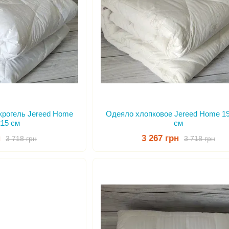
крогель Jereed Home
Одеяло хлопковое Jereed Home 1
215 см
см
н
3 267 грн
3 718 грн
3 718 грн