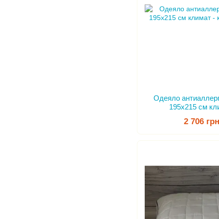
Одеяло антиаллер
195x215 см кл
2 706 гр