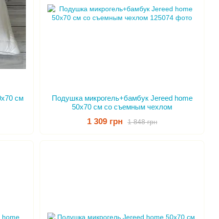
0x70 см
Подушка микрогель+бамбук Jereed home
.
50x70 см со съемным чехлом
1 309 грн
1 848 грн