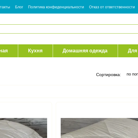
такты
Блог
Политика конфиденциальности
Отказ от ответственности
ная
Кухня
Домашняя одежда
Для
по по
Сортировка: