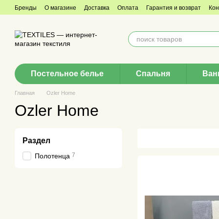
Перейти к основному контенту
Бренды
О магазине
Доставка
Оплата
Гарантия и возврат
Кон
Согласие с рассылкой
Постельное белье
Спальня
Ван
Главная
Ozler Home
Ozler Home
Раздел
7
Полотенца