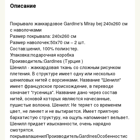
Описание
Покрывало жаккардовое Gardine's Miray bej 240х260 см
с наволочками
Размер покрывала: 240x260 см
Размер наволочек:50х70 см – 2 шт.
Состав:шенил, 100% полиэстер.
Упаковка:подарочная коробка
Производитель:Gardines (Турция )
Шенилл - жаккардовая ткань со сложным рисунком
плетения. В структуре имеет одну или несколько
шениловых нитей с ворсинками. Название "Шенилл"
имеет французское происхождение, в переводе
означает "гусеница". Название дано через состав
нитей, основой которых являются начесанные,
пушистые волокна. Шенилл: Не теряет со временем
цвет, не линяет и не вытирается. Имеет приятную
бархатистую структуру, на ощупь напоминает вельвет.
Шенилл придает изысканности, очень нарядно
смотрятся.
покрывалашенилПроизводительGardinesОсобенностис