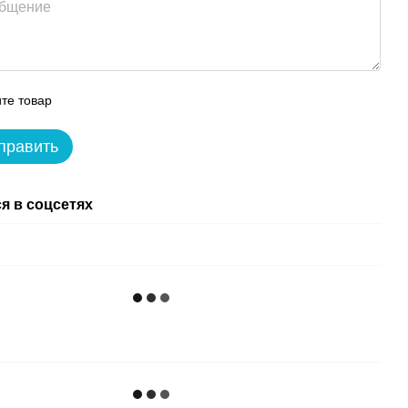
те товар
править
я в соцсетях