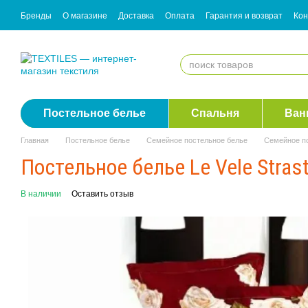
Перейти к основному контенту
Бренды
О магазине
Доставка
Оплата
Гарантия и возврат
Кон
Согласие с рассылкой
Постельное белье
Спальня
Ван
Главная
Постельное белье
Семейное постельное белье
Семейное по
Постельное белье Le Vele Stras
В наличии
Оставить отзыв