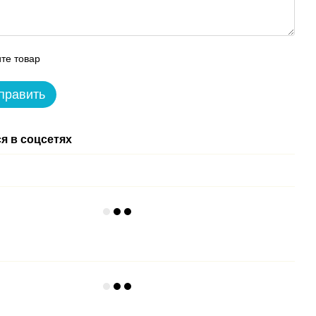
те товар
править
я в соцсетях