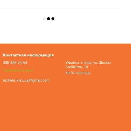
Контактная информация
098 485-75-54
Украина. г. Киев, ул. Шолом-
Алейхема, 18
Перезвонить вам?
Карта проезда
textiles.kiev.ua@gmail.com