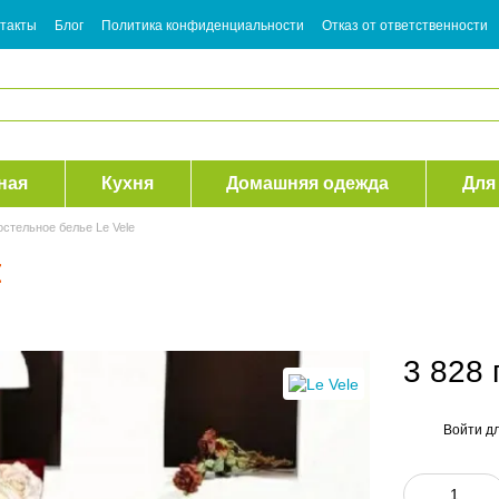
такты
Блог
Политика конфиденциальности
Отказ от ответственности
ная
Кухня
Домашняя одежда
Для
стельное белье Le Vele
t
3 828 
Войти
дл
%