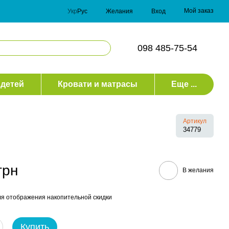
Мой заказ
Укр
Рус
Желания
Вход
098 485-75-54
 детей
Кровати и матрасы
Еще ...
Артикул
34779
грн
В желания
я отображения накопительной скидки
Купить