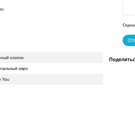
ро
Оцени
От
еный хлопок
Поделитьс
спальный евро
e You