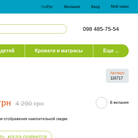
Мой заказ
Укр
Рус
Желания
Вход
098 485-75-54
 детей
Кровати и матрасы
Еще ...
Артикул
116717
грн
4 290 грн
В желания
я отображения накопительной скидки
ь, когда появится