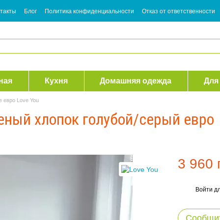
такты
Блог
Политика конфиденциальности
Отказ от ответственности
ная
Кухня
Домашняя одежда
Для
е евро Love You
реный хлопок голубой/серый евро
3 960 
Войти
дл
%
Сообщит