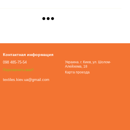
Контактная информация
098 485-75-54
Украина. г. Киев, ул. Шолом-
Алейхема, 18
Перезвонить вам?
Карта проезда
textiles.kiev.ua@gmail.com