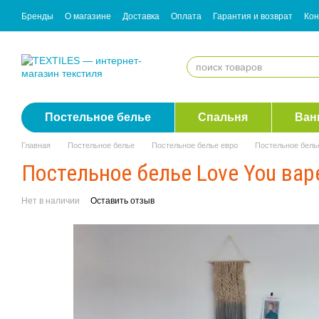
Перейти к основному контенту
Бренды
О магазине
Доставка
Оплата
Гарантия и возврат
Кон
Согласие с рассылкой
Постельное белье
Спальня
Ван
Главная
Постельное белье
Постельное белье евро
Постельное бель
Постельное белье Love You ва
Нет в наличии
Оставить отзыв