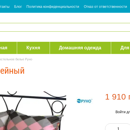
такты
Блог
Политика конфиденциальности
Отказ от ответственности
ная
Кухня
Домашняя одежда
Для
остельное белье Руно
мейный
1 910 
Войти
дл
%