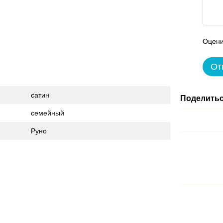
Оцени
От
сатин
Поделитьс
семейный
Руно