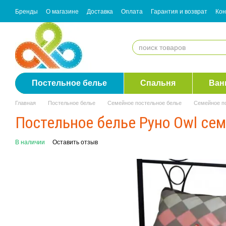
Перейти к основному контенту
Бренды
О магазине
Доставка
Оплата
Гарантия и возврат
Кон
Согласие с рассылкой
Постельное белье
Спальня
Ван
Главная
Постельное белье
Семейное постельное белье
Семейное п
Постельное белье Руно Owl се
В наличии
Оставить отзыв