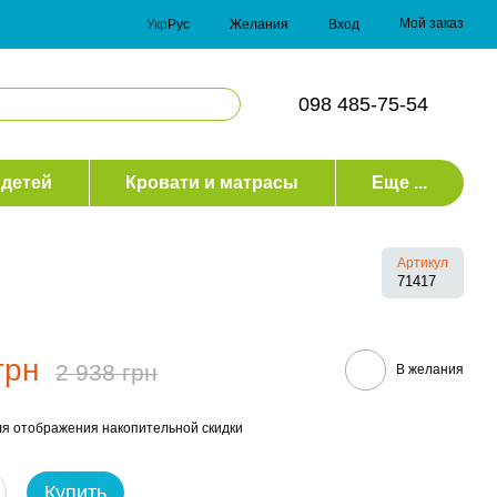
Мой заказ
Укр
Рус
Желания
Вход
098 485-75-54
 детей
Кровати и матрасы
Еще ...
Артикул
71417
грн
2 938 грн
В желания
я отображения накопительной скидки
Купить