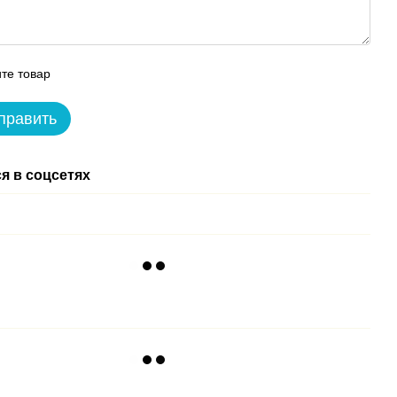
те товар
править
я в соцсетях