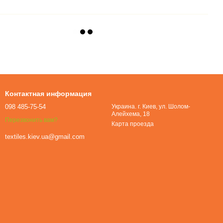
Контактная информация
098 485-75-54
Украина. г. Киев, ул. Шолом-
Алейхема, 18
Перезвонить вам?
Карта проезда
textiles.kiev.ua@gmail.com