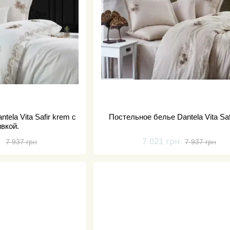
tela Vita Safir krem с
Постельное белье Dantela Vita Safi
вкой.
н
7 021 грн
7 937 грн
7 937 грн