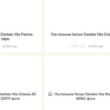
Dantela Vita Pamira
Постельное белье Dantela Vita Ori
z евро
н
7 448 грн
8 922 грн
8 421 грн