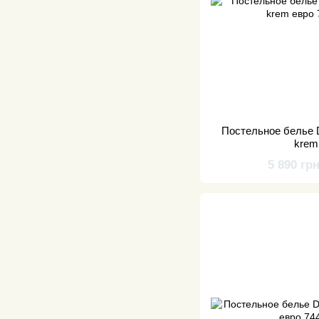
Постельное белье D
krem
5 890 гр