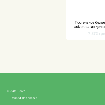
Постельное белье D
lasivert cатин дел
7 872 гр
© 2004 - 2026
Мобильная версия