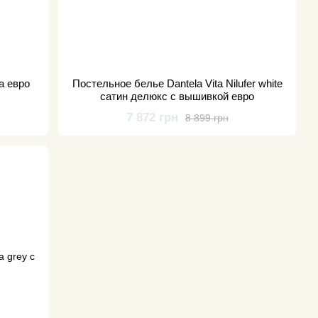
a евро
Постельное белье Dantela Vita Nilufer white
cатин делюкс с вышивкой евро
7 872 грн
8 899 грн