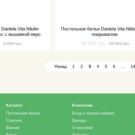
antela Vita Nilufer
Постельное белье Dantela Vita Nilda
юкс с вышивкой евро
покрывалом.
н
16 456 грн
8 899 грн
18 603 грн
Назад
1
2
3
4
5
6
...
1
Каталог
Клиентам
Постельное белье
Вход в личный кабинет
Спальня
Бренды
Ванная
О магазине
Кухня
Доставка