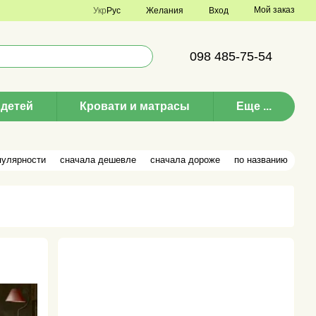
Мой заказ
Укр
Рус
Желания
Вход
098 485-75-54
 детей
Кровати и матрасы
Еще ...
пулярности
сначала дешевле
сначала дороже
по названию