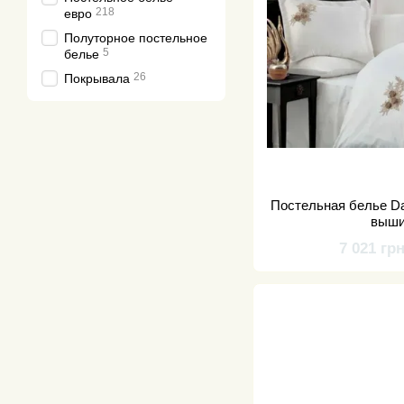
218
евро
Полуторное постельное
5
белье
26
Покрывала
Постельная белье Dan
выши
7 021 гр