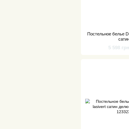
Постельное белье Da
сати
5 598 гр