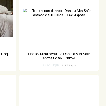
r bej.
Постельная белизна Dantela Vita Safir
antrasit с вышивкой.
7 021 грн
7 937 грн