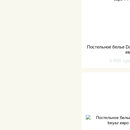
Постельное белье Dan
е
5 658 гр