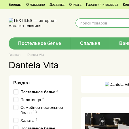
Перейти к основному контенту
Бренды
О магазине
Доставка
Оплата
Гарантия и возврат
Кон
Согласие с рассылкой
Постельное белье
Спальня
Ван
Главная
Dantela Vita
Dantela Vita
Раздел
4
Постельное белье
5
Полотенца
Семейное постельное
13
белье
1
Халаты
Постельное белье