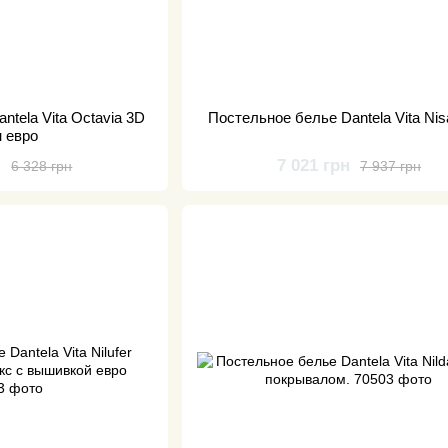
ntela Vita Octavia 3D
Постельное белье Dantela Vita Nis
н евро
н
7 021 грн
6 328 грн
7 937 грн