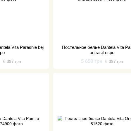
tela Vita Parashie bej
Постельное белье Dantela Vita Pa
вро
antrasit евро
н
5 658 грн
6 397 грн
6 397 грн