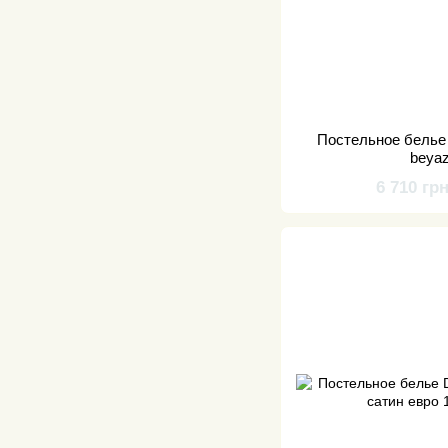
Постельное белье 
beya
6 710 гр