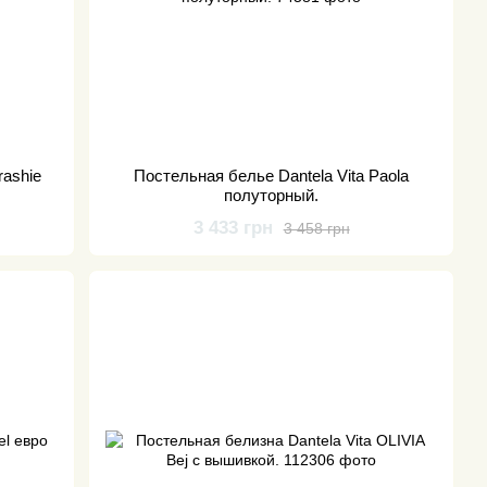
rashie
Постельная белье Dantela Vita Paola
полуторный.
3 433 грн
3 458 грн