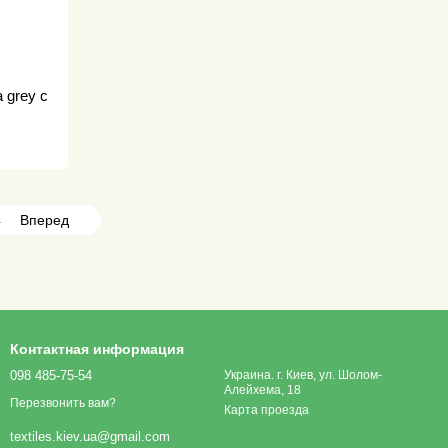
 grey с
4
Вперед
Контактная информация
098 485-75-54
Украина. г. Киев, ул. Шолом-
Алейхема, 18
Перезвонить вам?
Карта проезда
textiles.kiev.ua@gmail.com