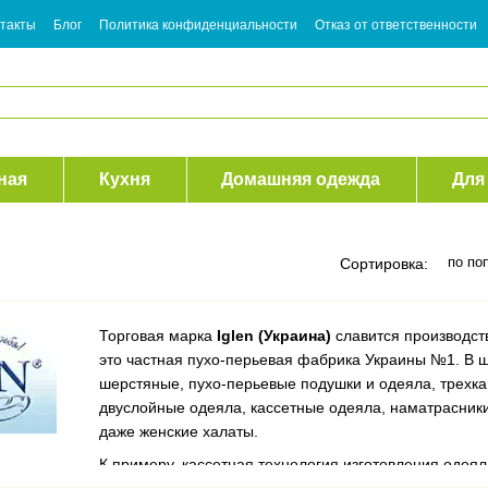
такты
Блог
Политика конфиденциальности
Отказ от ответственности
ная
Кухня
Домашняя одежда
Для
по по
Сортировка:
Торговая марка
Iglen (Украина)
славится производст
это частная пухо-перьевая фабрика Украины №1. В 
шерстяные, пухо-перьевые подушки и одеяла, трехк
двуслойные одеяла, кассетные одеяла, наматрасни
даже женские халаты.
К примеру, кассетная технология изготовления одея