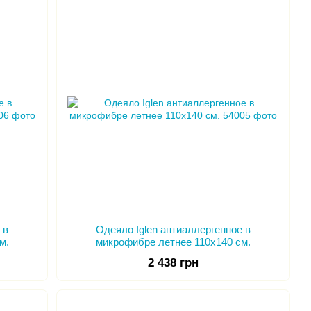
чество продукции компании
ТМ Iglen
. Опыт компании
ок тканей и новейших технологий пошива.
 в
Одеяло Iglen антиаллергенное в
м.
микрофибре летнее 110х140 см.
2 438 грн