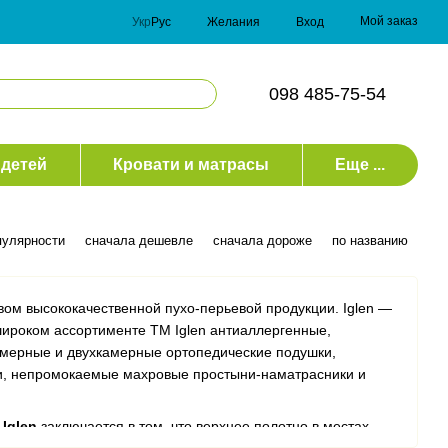
Мой заказ
Укр
Рус
Желания
Вход
098 485-75-54
 детей
Кровати и матрасы
Еще ...
пулярности
сначала дешевле
сначала дороже
по названию
вом высококачественной пухо-перьевой продукции. Iglen —
широком ассортименте ТМ Iglen антиаллергенные,
амерные и двухкамерные ортопедические подушки,
ки, непромокаемые махровые простыни-наматрасники и
л
Iglen
заключается в том, что верхнее полотно в местах