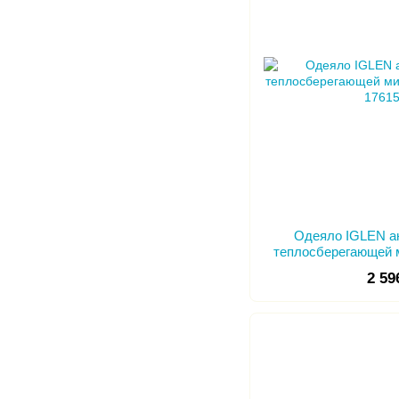
Одеяло IGLEN а
теплосберегающей 
с
2 59