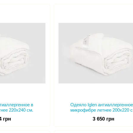
соединений (прошивки) с нижним полотном, отделено
предотвращает самопроизвольное сбивание наполнит
равномерное прогревание по всей поверхности одея
Почитателей целебного комфорта порадуют одеяла 
Iglen :
Очень теплые
- структура шерстяного одеяла спосо
чему превосходно сохраняет тепло.
Естественная терморегуляция
- естественный напо
Долговечность одеяла
- одеяло изготовлено таким
кромке, благодаря чему даже при многочисленных сти
Лечебные свойства
- имеет благотворное влияние
склонных к простудным заболеваниям.
Новшеством в текстильном производстве является од
похожей технологии с кассетными, с применением в
сеточки. Эти вставки, обеспечивают дополнительну
температуру тела, достаточную только для согрева.
нтиаллергенное в
Одеяло Iglen антиаллергенное
Интернет-магазин textiles.kiev.ua предлагает широк
нее 220х240 см.
микрофибре летнее 200х220 с
и для гостиниц, пансионатов, домов отдыха, лагерей
4 грн
3 650 грн
спортивных баз. Это одеяла, подушки и наматрасники
Профессионалный подход к выбору сырья, высокотех