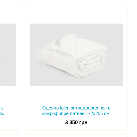
 тонкой перегородкой по периметру всей кассеты, что
еля. Кассетная технология позволяет создать
ла.
с шерстяным наполнением. Особенности шерстяных одеял
бна задерживать большие слои воздуха внутри, благодаря
лнитель позволяет дышать телу человека.
 способом, что наполнитель прошит по краям одеяла к
рках внутри чехла не будет пустых мест.
 на людей болеющих ревматизмом, остеохондрозом и
еяло "Климат-Комфорт". Такие одеяла изготавливаются по
 местах соединения кассет эластичной воздухопроницаемой
ю вентиляцию, они позволяют поддержать постоянную
 в
Одеяло Iglen антиаллергенное в
ий ассортимент продукции
ТМ Iglen
как для частных лиц, так
м.
микрофибре летнее 172х205 см.
, дошкольных детских учреждений, спортивных интернатов и
3 350 грн
.
нологичное оборудование, команда профессионалов - это