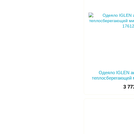
Одеяло IGLEN а
теплосберегающей 
с
3 77