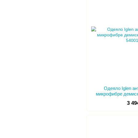
Одеяло Iglen а
микрофибре демисе
3 49