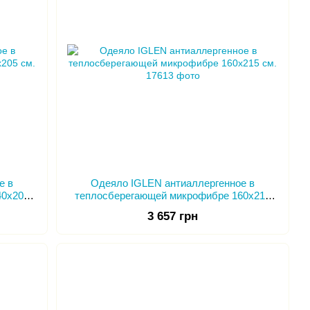
е в
Одеяло IGLEN антиаллергенное в
40х205
теплосберегающей микрофибре 160х215
см.
3 657 грн