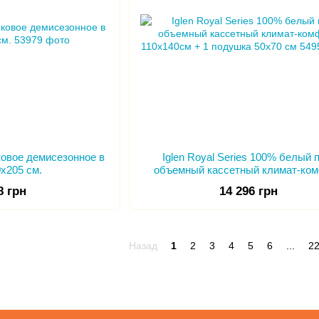
овое демисезонное в
Iglen Royal Series 100% белый 
0х205 см.
объемный кассетный климат-ко
110х140см + 1 подушка 50х70 
8 грн
14 296 грн
Назад
1
2
3
4
5
6
...
2