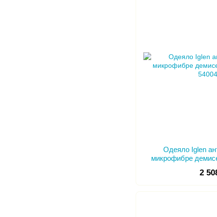
Одеяло Iglen а
микрофибре демисе
2 50