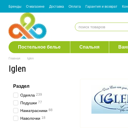
Перейти к основному контенту
Бренды
О магазине
Доставка
Оплата
Гарантия и возврат
Кон
Согласие с рассылкой
Постельное белье
Спальня
Ван
Главная
Iglen
Iglen
Раздел
239
Одеяла
77
Подушки
88
Наматрасники
18
Наволочки