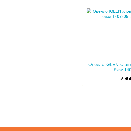
Одеяло IGLEN хлопк
бязи 14
2 96