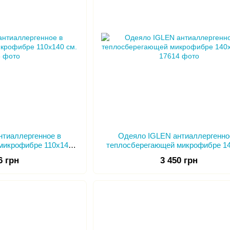
нтиаллергенное в
Одеяло IGLEN антиаллергенно
микрофибре 110х140
теплосберегающей микрофибре 1
м.
см.
6 грн
3 450 грн