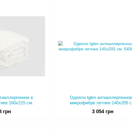
те составляющие, которые обеспечивают высокое ка
базируется от сырьевой базы до последних разработ
нтиаллергенное в
Одеяло Iglen антиаллергенное
нее 160х215 см.
микрофибре летнее 140х205 с
8 грн
3 054 грн