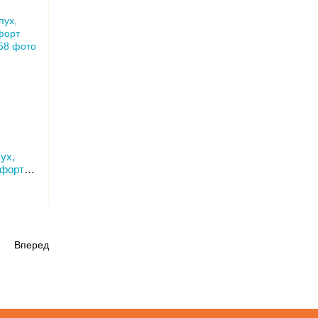
пух,
мфорт
см
2
Вперед