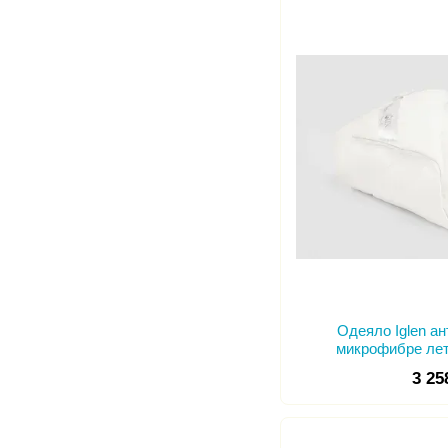
Одеяло Iglen а
микрофибре лет
3 25