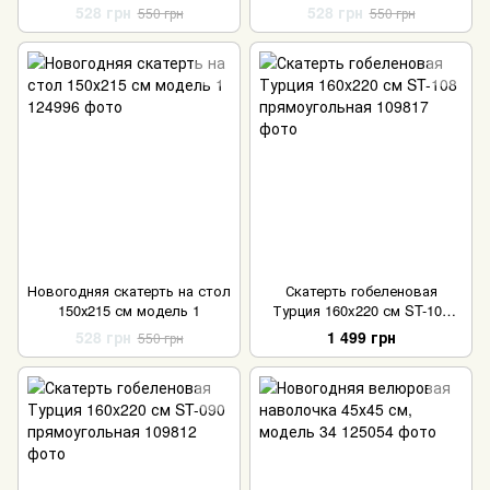
528 грн
528 грн
550 грн
550 грн
Новогодняя скатерть на стол
Скатерть гобеленовая
150х215 см модель 1
Турция 160x220 см ST-108
прямоугольная
528 грн
1 499 грн
550 грн