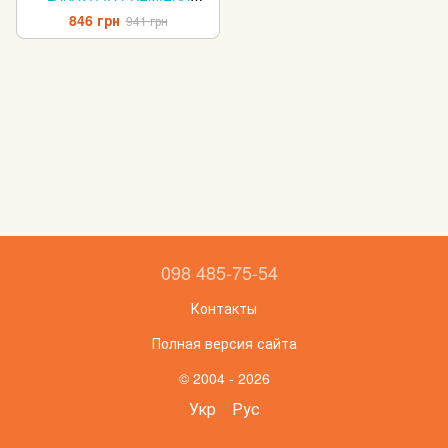
140x200 см
846 грн
941 грн
098 485-75-54
Контакты
Полная версия сайта
© 2004 - 2026
Укр
Рус