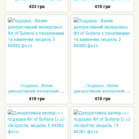
каменем червона 40х40 см
of Sultana з пензликами та
433 грн
419 грн
камінням, модель 6
Подушка - Валик
Подушка - Валик
декоративний велюровий Art
декоративний велюровий Art
of Sultana з пензликами та
of Sultana з пензликами та
419 грн
419 грн
камінням, модель 5
камінням, модель 2