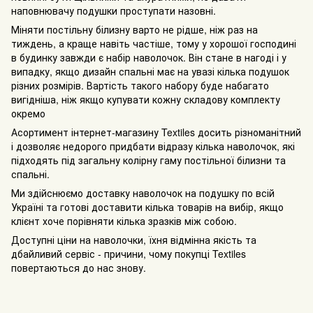
наповнювачу подушки проступати назовні.
Міняти постільну білизну варто не рідше, ніж раз на
тиждень, а краще навіть частіше, тому у хорошої господині
в будинку завжди є набір наволочок. Він стане в нагоді і у
випадку, якщо дизайн спальні має на увазі кілька подушок
різних розмірів. Вартість такого набору буде набагато
вигідніша, ніж якщо купувати кожну складову комплекту
окремо
Асортимент інтернет-магазину Textiles досить різноманітний
і дозволяє недорого придбати відразу кілька наволочок, які
підходять під загальну колірну гаму постільної білизни та
спальні.
Ми здійснюємо доставку наволочок на подушку по всій
Україні та готові доставити кілька товарів на вибір, якщо
клієнт хоче порівняти кілька зразків між собою.
Доступні ціни на наволочки, їхня відмінна якість та
дбайливий сервіс - причини, чому покупці Textiles
повертаються до нас знову.