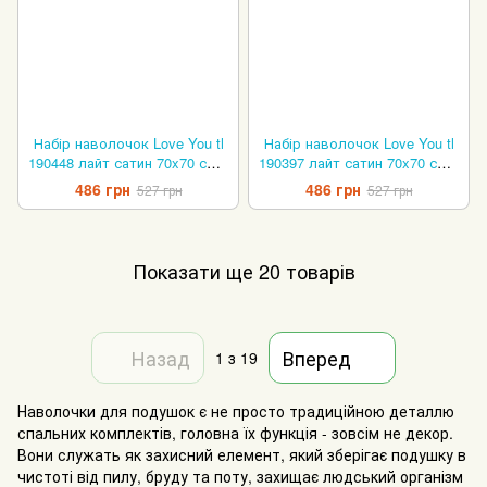
Набір наволочок Love You tl
Набір наволочок Love You tl
190448 лайт сатин 70x70 см з
190397 лайт сатин 70x70 см з
2 штук.
2 штук.
486 грн
486 грн
527 грн
527 грн
Показати ще 20 товарів
Назад
Вперед
1
з 19
Наволочки для подушок є не просто традиційною деталлю
спальних комплектів, головна їх функція - зовсім не декор.
Вони служать як захисний елемент, який зберігає подушку в
чистоті від пилу, бруду та поту, захищає людський організм