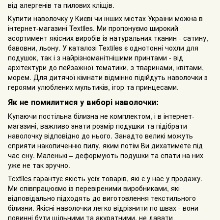
від алергенів та пилових кліщів.
Купити наволочку у Києві чи інших містах України можна в
інтернет-магазині Textiles. Ми пропонуємо широкий
асортимент якісних виробів із натуральних тканин - сатину,
бавовни, льону. У каталозі Textiles є однотонні чохли для
подушок, так і з найрізноманітнішими принтами - від
архітектури до пейзажної тематики, з тваринами, квітами,
морем. Для дитячої кімнати відмінно підійдуть наволочки з
героями улюблених мультиків, ігор та принцесами.
Як не помилитися у виборі наволочки:
Купаючи постільна білизна не комплектом, і в інтернет-
магазині, важливо знати розмір подушки та підібрати
наволочку відповідно до нього. Занадто великі можуть
сприяти накопиченню пилу, яким потім Ви дихатимете під
час сну. Маленькі – деформують подушки та спати на них
уже не так зручно.
Textiles гарантує якість усіх товарів, які є у нас у продажу.
Ми співпрацюємо із перевіреними виробниками, які
відповідально підходять до виготовлення текстильного
білизни. Якісні наволочки легко відрізнити по швах - вони
повинні бути щільними та акуратними, не давати