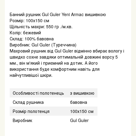
Банний рушник Gul Guler Yeni Armaс вишивкою
Розмір: 100х150 см
Щільність махри: 550 гр ./м.кв.
Колір: бежевий
Склад: 100% бавовна
Виробник: Gul Guler (Туреччина)
Махровий рушник від Gul Guler відмінно вбирає вологу і
швидко сохне завдяки оптимальній довжині ворсу 5
мм., він м'який і приємний на дотик. А його
використання буде комфортним навіть для
найчутливішої шкіри.
Особливості полотенець
з вишивкою
Склад рушника
бавовна
Розмір полотенця
100х150 см
Виробник
Gul Guler