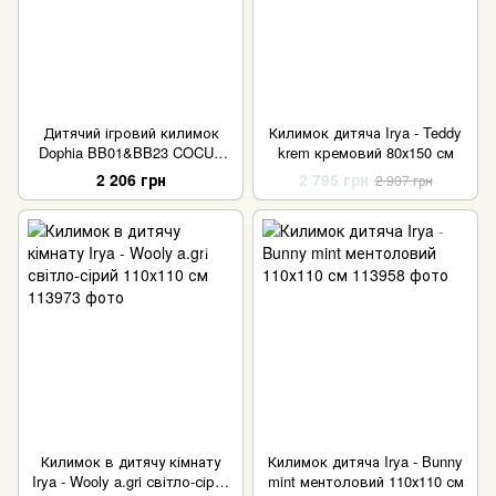
Дитячий ігровий килимок
Килимок дитяча Irya - Teddy
Dophia BB01&BB23 COCUK
krem кремовий 80х150 см
OYUN MATI 180X200 CM
2 206 грн
2 795 грн
2 907 грн
Килимок в дитячу кімнату
Килимок дитяча Irya - Bunny
Irya - Wooly a.gri світло-сірий
mint ментоловий 110х110 см