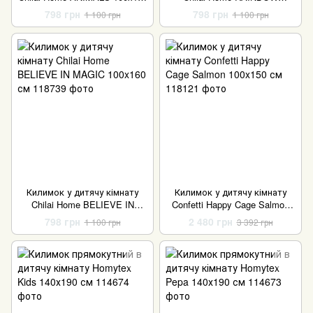
см
ELEPHANTS 100x160 см
798 грн
798 грн
1 100 грн
1 100 грн
Килимок у дитячу кімнату
Килимок у дитячу кімнату
Chilai Home BELIEVE IN
Confetti Happy Cage Salmon
MAGIC 100x160 см
100x150 см
798 грн
2 480 грн
1 100 грн
3 392 грн