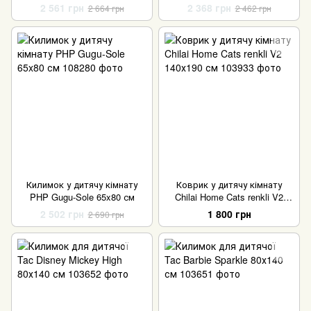
110х110 см
2 561 грн
2 368 грн
2 664 грн
2 462 грн
Килимок у дитячу кімнату
Коврик у дитячу кімнату
PHP Gugu-Sole 65x80 см
Chilai Home Cats renkli V2
140х190 см
2 502 грн
1 800 грн
2 690 грн