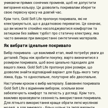
уникаючи прямих сонячних променів, щоб не допустити
вигорання кольору. Це дозволить покривалам зберегти
свою первісну красу на довгий час.
Крім того, Gold Soft Life пропонує покривала, які не
електризуються, що є додатковою перевагою. Це означає,
що ви можете спокійно насолоджуватися комфортом та
затишком без зайвих турбот про статичну електрику, яка
часто виникає при використанні синтетичних матеріалів.
Як вибрати ідеальне покривало
Вибір покривала - це важливий етап, який потребує уваги до
деталей. Перш ніж зробити покупку, варто визначитися з
розміром покривала, щоб воно ідеально підходило для
вашого ліжка. Gold Soft Life пропонує різні розміри, що
дозволяє знайти відповідний варіант для будь-якого типу
ліжка, будь то односпальне, полуторне або двоспальне.
Наступним кроком є вибір матеріалу. Бавовняні покривала
Gold Soft Life є відмінним вибором, оскільки вони
забезпечують комфорт та легкість у догляді. Крім того,
важливо враховувати сезонність використання покривала.
Для літнього використання краще обрати легкі муслінові
моделі, а для зимового - більш щільні та теплі варіанти.