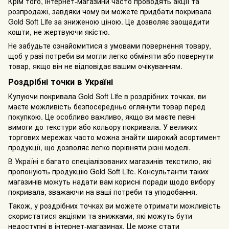
Крім того, інтернет-магазини часто проводять акції та
розпродажі, завдяки чому ви можете придбати покривала
Gold Soft Life за зниженою ціною. Це дозволяє заощадити
кошти, не жертвуючи якістю.
Не забудьте ознайомитися з умовами повернення товару,
щоб у разі потреби ви могли легко обміняти або повернути
товар, якщо він не відповідає вашим очікуванням.
Роздрібні точки в Україні
Купуючи покривала Gold Soft Life в роздрібних точках, ви
маєте можливість безпосередньо оглянути товар перед
покупкою. Це особливо важливо, якщо ви маєте певні
вимоги до текстури або кольору покривала. У великих
торгових мережах часто можна знайти широкий асортимент
продукції, що дозволяє легко порівняти різні моделі.
В Україні є багато спеціалізованих магазинів текстилю, які
пропонують продукцію Gold Soft Life. Консультанти таких
магазинів можуть надати вам корисні поради щодо вибору
покривала, зважаючи на ваші потреби та уподобання.
Також, у роздрібних точках ви можете отримати можливість
скористатися акціями та знижками, які можуть бути
недоступні в інтернет-магазинах. Це може стати