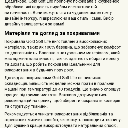
Додатково, Gold Soft Life пропонує покривала з кружевною
обробкою, які надають виробам елегантності й
витонченості. Вони можуть стати чудовим акцентом у
дизайні інтер'єру, підкреслюючи ваш стиль і смак. Вибір
дизайну залишається за вами!
Матеріали та догляд за покривалами
Покривала Gold Soft Life виготовлені з високоякісних
матеріалів, таких як 100% бавовна, що забезпечує комфорт
та довговічність. Бавовна є натуральним матеріалом, який
має відмінні властивості, такі як здатність вбирати вологу
та дихати, що робить покривала ідеальними для
використання в будь-яку пору року.
Догляд за покривалами Gold Soft Life не викликає
складнощів. Більшість моделей можна прати в пральній
машині при температурі до 40 градусів, що значно спрощує
процес підтримки чистоти. Важливо дотримуватись
рекомендацій на ярлику, щоб зберегти яскравість кольорів
та структуру тканини.
Рекомендується уникати використання відбілювачів та
агресивних миючих засобів, які можуть пошкодити тканину.
Для сушіння краще використовувати натуральний спосіб,