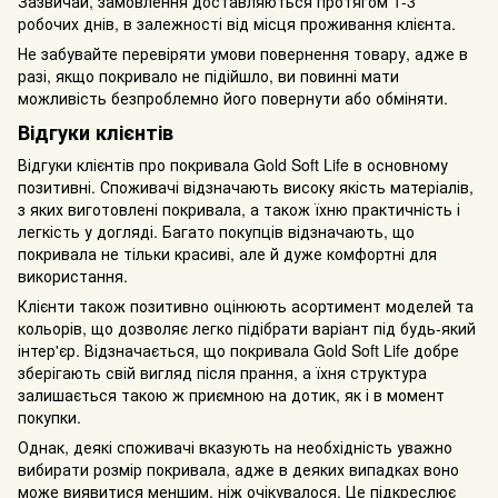
Зазвичай, замовлення доставляються протягом 1-3
робочих днів, в залежності від місця проживання клієнта.
Не забувайте перевіряти умови повернення товару, адже в
разі, якщо покривало не підійшло, ви повинні мати
можливість безпроблемно його повернути або обміняти.
Відгуки клієнтів
Відгуки клієнтів про покривала Gold Soft Life в основному
позитивні. Споживачі відзначають високу якість матеріалів,
з яких виготовлені покривала, а також їхню практичність і
легкість у догляді. Багато покупців відзначають, що
покривала не тільки красиві, але й дуже комфортні для
використання.
Клієнти також позитивно оцінюють асортимент моделей та
кольорів, що дозволяє легко підібрати варіант під будь-який
інтер'єр. Відзначається, що покривала Gold Soft Life добре
зберігають свій вигляд після прання, а їхня структура
залишається такою ж приємною на дотик, як і в момент
покупки.
Однак, деякі споживачі вказують на необхідність уважно
вибирати розмір покривала, адже в деяких випадках воно
може виявитися меншим, ніж очікувалося. Це підкреслює