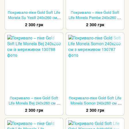
Покривало-піке Gold Soft Life
Покривало – піке Gold Soft
Monela Su Yesili 240x260 см з
Life Monela Pembe 240x260 см
мереживом
із мереживом
2 300 грн
2 300 грн
Покривало – піке Gold Soft
Покривало-піке Gold Soft Life
Life Monela Bej 240x260 см із
Monela Somon 240x260 см з
мереживом
мереживом
2 300 грн
2 300 грн