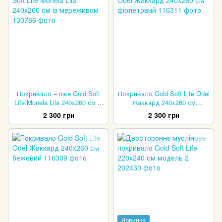
Покривало – піке Gold Soft
Покривало Gold Soft Life Odel
Life Monela Lila 240x260 см із
Жаккард 240x260 см
мереживом
фіолетовий
2 300 грн
2 300 грн
Новинка