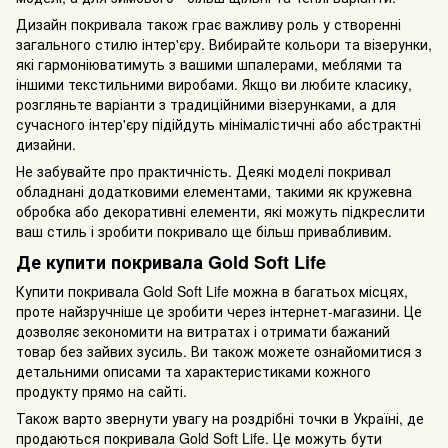
Дизайн покривала також грає важливу роль у створенні
загального стилю інтер'єру. Вибирайте кольори та візерунки,
які гармоніюватимуть з вашими шпалерами, меблями та
іншими текстильними виробами. Якщо ви любите класику,
розгляньте варіанти з традиційними візерунками, а для
сучасного інтер'єру підійдуть мінімалістичні або абстрактні
дизайни.
Не забувайте про практичність. Деякі моделі покривал
обладнані додатковими елементами, такими як кружевна
обробка або декоративні елементи, які можуть підкреслити
ваш стиль і зробити покривало ще більш привабливим.
Де купити покривала Gold Soft Life
Купити покривала Gold Soft Life можна в багатьох місцях,
проте найзручніше це зробити через інтернет-магазини. Це
дозволяє зекономити на витратах і отримати бажаний
товар без зайвих зусиль. Ви також можете ознайомитися з
детальними описами та характеристиками кожного
продукту прямо на сайті.
Також варто звернути увагу на роздрібні точки в Україні, де
продаються покривала Gold Soft Life. Це можуть бути