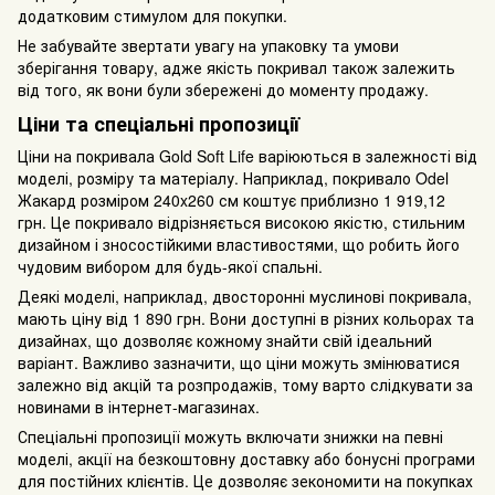
додатковим стимулом для покупки.
Не забувайте звертати увагу на упаковку та умови
зберігання товару, адже якість покривал також залежить
від того, як вони були збережені до моменту продажу.
Ціни та спеціальні пропозиції
Ціни на покривала Gold Soft Life варіюються в залежності від
моделі, розміру та матеріалу. Наприклад, покривало Odel
Жакард розміром 240x260 см коштує приблизно 1 919,12
грн. Це покривало відрізняється високою якістю, стильним
дизайном і зносостійкими властивостями, що робить його
чудовим вибором для будь-якої спальні.
Деякі моделі, наприклад, двосторонні муслинові покривала,
мають ціну від 1 890 грн. Вони доступні в різних кольорах та
дизайнах, що дозволяє кожному знайти свій ідеальний
варіант. Важливо зазначити, що ціни можуть змінюватися
залежно від акцій та розпродажів, тому варто слідкувати за
новинами в інтернет-магазинах.
Спеціальні пропозиції можуть включати знижки на певні
моделі, акції на безкоштовну доставку або бонусні програми
для постійних клієнтів. Це дозволяє зекономити на покупках