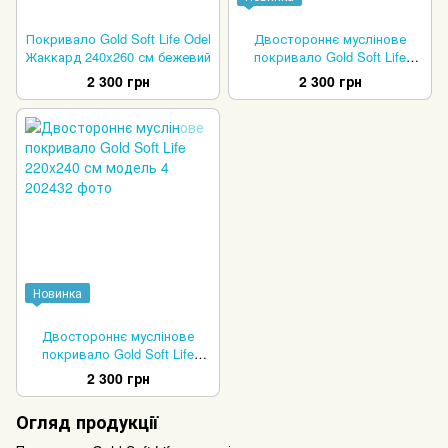
Покривало Gold Soft Life Odel
Двостороннє муслінове
Жаккард 240x260 см бежевий
покривало Gold Soft Life
220x240 см модель 2
2 300 грн
2 300 грн
Новинка
Двостороннє муслінове
покривало Gold Soft Life
220x240 см модель 4
2 300 грн
Огляд продукції