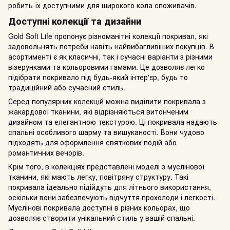
робить їх доступними для широкого кола споживачів.
Доступні колекції та дизайни
Gold Soft Life пропонує різноманітні колекції покривал, які
задовольнять потреби навіть найвибагливіших покупців. В
асортименті є як класичні, так і сучасні варіанти з різними
візерунками та кольоровими гамами. Це дозволяє легко
підібрати покривало під будь-який інтер'єр, будь то
традиційний або сучасний стиль.
Серед популярних колекцій можна виділити покривала з
жакардової тканини, які відрізняються витонченим
дизайном та елегантною текстурою. Ці покривала надають
спальні особливого шарму та вишуканості. Вони чудово
підходять для оформлення святкових подій або
романтичних вечорів.
Крім того, в колекціях представлені моделі з муслінової
тканини, які мають легку, повітряну структуру. Такі
покривала ідеально підійдуть для літнього використання,
оскільки вони забезпечують відчуття прохолоди і легкості.
Муслінові покривала доступні в різних кольорах, що
дозволяє створити унікальний стиль у вашій спальні.