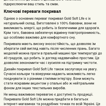
підкреслюючи ваш стиль та смак.
Ключові переваги покривал
Однією з основних переваг покривал Gold Soft Life є їх
натуральний склад. Виготовлені з 100% бавовни, вони не
викликають алергії, що робить їх безпечними для здоров'я.
Крім того, бавовна забезпечує відмінну повітропроникність,
що особливо важливо для комфортного сну.
Покривала мають високу зносостійкість, що дозволяє їм
зберігати свій вигляд навіть після численних прань. Багато
моделей можна прати в пральній машині при температурі до
40 градусів, що робить їх догляд надзвичайно простим. Це
дозволяє зекономити час і зусилля на підтримку чистоти.
Дизайн покривал Gold Soft Life також заслуговує на увагу.
Сучасні кольори та візерунки надають можливість легко
поєднувати їх з різними стилями інтер'єру. Вони можуть
стати яскравим акцентом у спальні або ж нейтральним
фоном для інших текстильних виробів.
Не менш важливою перевагою є доступність продукції.
Покривала Gold Soft Life можна придбати в багатьох
інтернет-магазинах та роздрібних точках по всій Україні. Це