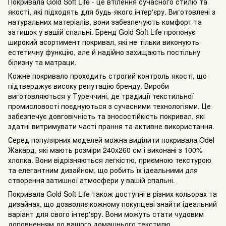
Покривала Gold Soft Life - це втілення сучасного стилю та
якості, які підходять для будь-якого інтер'єру. Виготовлені з
натуральних матеріалів, вони забезпечують комфорт та
затишок у вашій спальні. Бренд Gold Soft Life пропонує
широкий асортимент покривал, які не тільки виконують
естетичну функцію, але й надійно захищають постільну
білизну та матраци.
Кожне покривало проходить строгий контроль якості, що
підтверджує високу репутацію бренду. Вироби
виготовляються у Туреччині, де традиції текстильної
промисловості поєднуються з сучасними технологіями. Це
забезпечує довговічність та зносостійкість покривал, які
здатні витримувати часті прання та активне використання.
Серед популярних моделей можна виділити покривала Odel
Жакард, які мають розміри 240x260 см і виконані з 100%
хлопка. Вони відрізняються легкістю, приємною текстурою
та елегантним дизайном, що робить їх ідеальними для
створення затишної атмосфери у вашій спальні.
Покривала Gold Soft Life також доступні в різних кольорах та
дизайнах, що дозволяє кожному покупцеві знайти ідеальний
варіант для свого інтер'єру. Вони можуть стати чудовим
доповненням до вашого домашнього текстилю,