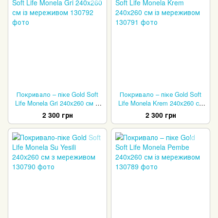
Покривало – піке Gold Soft
Покривало – піке Gold Soft
Life Monela Gri 240x260 см із
Life Monela Krem 240x260 см
мереживом
із мереживом
2 300 грн
2 300 грн