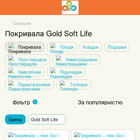
Спальня
Покривала Gold Soft Life
Покривала
Пледи
Ковдри
Подушки
Простирадла
Наматрацники
Наволочки
Підковдри
Підматрасники
Топпери
Фільтр
За популярністю
1
Бренд
Gold Soft Life