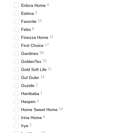
4
Enlora Home
Класичні стилі
3
Estima
Класичні стилі завжди з
25
Favorite
класичних інтер'єрів. Во
8
Febo
Класичні покривала част
11
функціональними, але й
Finezza Home
17
First Choice
Правильний вибір розміру
дозволяє задовольнити по
58
Gardines
33
GoldenTex
Стандартні розміри
11
Gold Soft Life
Стандартні розміри покри
14
Gul Guler
для більшості типів меблі
2
Guzide
Індивідуальні замов
1
Hanibaba
Якщо стандартні розміри
3
Haspen
унікальний продукт, який
14
Home Sweet Home
Покупки в інтернет-магаз
6
Irina Home
знайдете широкий вибір 
2
Irya
Зручний інтерфейс 