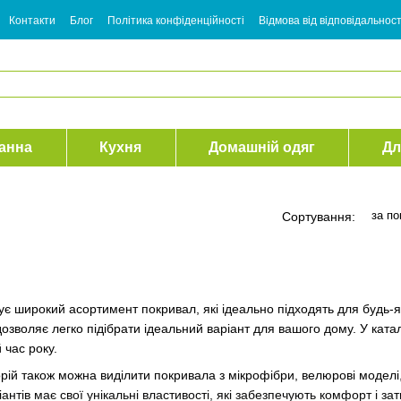
Контакти
Блог
Політика конфіденційності
Відмова від відповідальност
анна
Кухня
Домашній одяг
Дл
за п
Сортування:
є широкий асортимент покривал, які ідеально підходять для будь-як
дозволяє легко підібрати ідеальний варіант для вашого дому. У ката
 час року.
ій також можна виділити покривала з мікрофібри, велюрові моделі, 
антів має свої унікальні властивості, які забезпечують комфорт і з