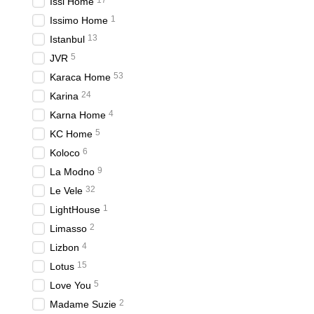
17
Issi Home
Інтернет-магазин має зр
1
Issimo Home
за матеріалом, кольором
13
Istanbul
Швидка доставка по 
5
JVR
Ми забезпечуємо швидку д
53
Karaca Home
Це дозволяє отримати ва
24
Karina
Регулярно проводяться сп
4
Karna Home
або знижки на весь асорт
5
KC Home
Купуючи покривала в інт
6
Koloco
високу якість продукції. 
9
La Modno
Якщо ви не задоволені п
32
Le Vele
протягом 14 днів з моме
1
LightHouse
Відгуки клієнтів - це на
2
Limasso
допомагає нам постійно 
4
Lizbon
Багато клієнтів відзначаю
15
Lotus
обслуговування.
5
Love You
2
Madame Suzie