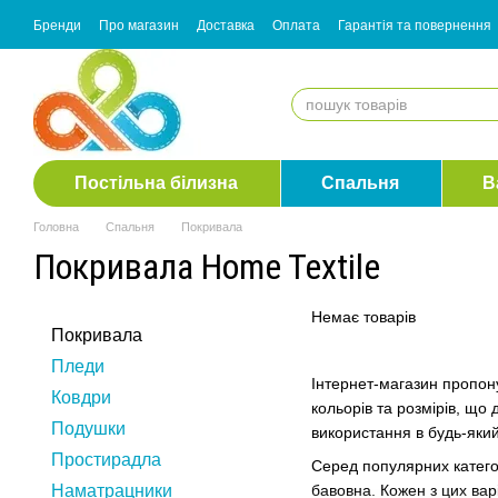
Перейти до основного контенту
Бренди
Про магазин
Доставка
Оплата
Гарантія та повернення
Згода з розсилкою
Постільна білизна
Спальня
В
Головна
Спальня
Покривала
Покривала Home Textile
Немає товарів
Покривала
Пледи
Інтернет-магазин пропону
Ковдри
кольорів та розмірів, що 
Подушки
використання в будь-який
Простирадла
Серед популярних категор
Наматрацники
бавовна. Кожен з цих варі