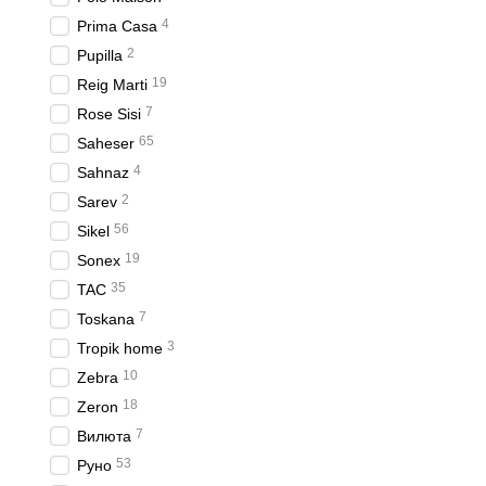
4
Prima Casa
2
Pupilla
19
Reig Marti
7
Rose Sisi
65
Saheser
4
Sahnaz
2
Sarev
56
Sikel
19
Sonex
35
TAC
7
Toskana
3
Tropik home
10
Zebra
18
Zeron
7
Вилюта
53
Руно