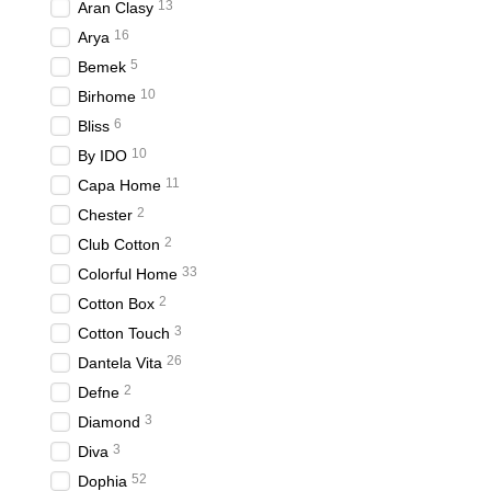
13
Aran Clasy
Окрім естетичних якостей
холодну пору року, коли 
16
Arya
5
Bemek
Хлопкові покривала
10
Birhome
Хлопкові покривала - це 
6
Bliss
для здоров'я. Хлопок має
10
By IDO
Такі покривала підходять
11
Capa Home
робить його універсальн
2
Chester
Крім того, хлопкові покр
2
для тих, хто часто викор
Club Cotton
33
Colorful Home
При виборі покривала важ
інтер'єру.
2
Cotton Box
3
Cotton Touch
Сучасні тренди
26
Dantela Vita
Серед сучасних трендів п
2
Defne
м'ятний та інші, додають 
в простір.
3
Diamond
3
Diva
Також популярні моделі 
поєднуватися з іншими е
52
Dophia