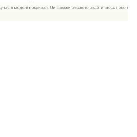
учасні моделі покривал. Ви завжди зможете знайти щось нове і
ційні характеристики виробу. Ви знайдете покривала з різних
ажливо розуміти, який варіант підійде саме вам.
 легкості. Покривала з мікрофібри прості у догляді, вони
рт і практичність.
ріалу добре зберігають тепло в холодну пору року. Як правило,
кий інтер'єр.
обить таке покривало відмінним вибором для людей, які
.
ні з 100% поліестеру, вони є дуже міцними та довговічними.
ня.
удово підходить для оформлення як сучасних, так і класичних
ьний дизайн вашого простору.