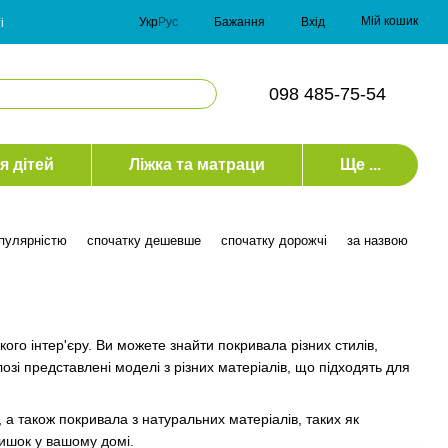
Мій кошик
Укр
Рус
Бажання
Вхід
і
098 485-75-54
я дітей
Ліжка та матраци
Ще ...
опулярністю
спочатку дешевше
спочатку дорожчі
за назвою
ого інтер'єру. Ви можете знайти покривала різних стилів,
лозі представлені моделі з різних матеріалів, що підходять для
а також покривала з натуральних матеріалів, таких як
атишок у вашому домі.