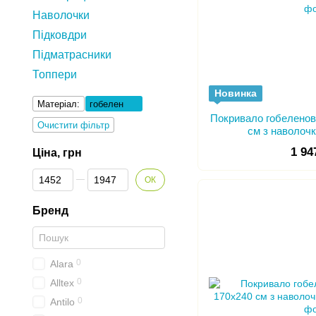
Наволочки
Підковдри
Підматрасники
Топпери
Новинка
Матеріал:
гобелен
Покривало гобеленов
Очистити фільтр
см з наволоч
1 94
Ціна, грн
Від Ціна, грн
До Ціна, грн
ОК
Бренд
0
Alara
0
Alltex
0
Antilo