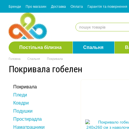
Перейти до основного контенту
Бренди
Про магазин
Доставка
Оплата
Гарантія та повернення
Згода з розсилкою
Постільна білизна
Спальня
В
Головна
Спальня
Покривала
Покривала гобелен
Покривала
Пледи
Ковдри
Подушки
Простирадла
Наматрацники