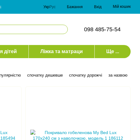
Мій кошик
Укр
Рус
Бажання
Вхід
і
098 485-75-54
я дітей
Ліжка та матраци
Ще ...
опулярністю
спочатку дешевше
спочатку дорожчі
за назвою