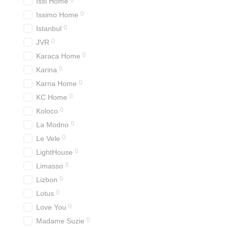
0
Issi Home
дому.
0
Issimo Home
Окрім декоративної функ
0
Istanbul
стираються та доглядают
0
JVR
Переваги викор
0
Karaca Home
Естетичний вигляд
0
Karina
Гобеленові покривала є ч
0
Karna Home
затишку. Вони можуть ста
0
KC Home
Декоративні покривала з 
0
Koloco
вигляд. Завдяки своїй ун
0
La Modno
Використання гобеленових
0
Le Vele
настрій або сезон, додаю
0
LightHouse
Окремі моделі гобеленови
0
Limasso
тільки практичними, але
0
Lizbon
Довговічність та міц
0
Lotus
Однією з основних перева
0
Love You
багато років без втрати с
0
Madame Suzie
або кімнати для гостей.