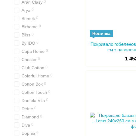
0
Aran Clasy
0
Arya
0
Bemek
0
Birhome
Новинка
0
Bliss
0
By IDO
Покривало гобеленов
см з наволоч
0
Capa Home
1 45
0
Chester
0
Club Cotton
0
Colorful Home
0
Cotton Box
0
Cotton Touch
0
Dantela Vita
0
Defne
0
Diamond
0
Diva
0
Dophia