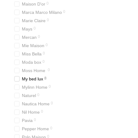
0
Maison D'or
Гобеленові покривала так
0
Marca Marco Milano
ідеальними для літнього 
0
Marie Claire
Крім того, гобеленові по
0
Mays
або домашніми тваринами
0
Mercan
Завдяки своїй міцності т
0
Mie Maison
використання без шкоди д
0
Miss Bella
Асортимент го
0
Moda box
0
Різноманітність стил
Moss Home
8
My bed lux
На сучасному ринку пред
моделі, які відображають
0
Mylinn Home
0
Naturel
Деякі покривала мають ет
для сучасних інтер'єрів.
0
Nautica Home
0
Nil Home
Окрім того, гобеленові 
робить їх ще більш прив
0
Pavia
Завдяки такій різноманіт
0
Pepper Home
ресторани чи готелі, де 
0
Polo Maison