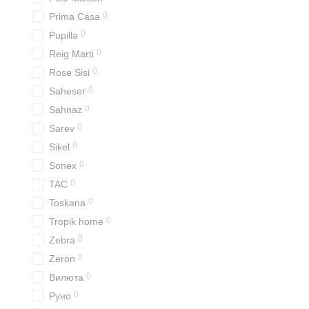
0
Вибір кольорів та те
Prima Casa
0
Pupilla
Гобеленові покривала дост
пастельних тонів – ви з
0
Reig Marti
атмосфери у вашій оселі
0
Rose Sisi
Текстури також варіюють
0
Saheser
0
Sahnaz
0
Sarev
0
Sikel
0
Sonex
0
TAC
0
Toskana
0
Tropik home
0
Zebra
0
Zeron
0
Вилюта
0
Руно