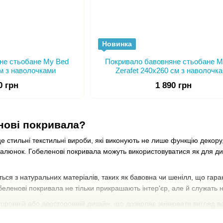
Новинка
не стьобане My Bed
Покривало бавовняне стьобане M
см з наволочками
Zerafet 240x260 см з наволочк
0 грн
1 890 грн
нові покривала?
е стильні текстильні вироби, які виконують не лише функцію декору
алюнок. Гобеленові покривала можуть використовуватися як для дива
ься з натуральних матеріалів, таких як бавовна чи шенілл, що гарант
 гобеленові покривала не тільки прикрашають інтер'єр, але й служат
оронній або двосторонній дизайн, що дозволяє змінювати вигляд ва
овуються для оформлення кімнат у різних стилях – від класичного 