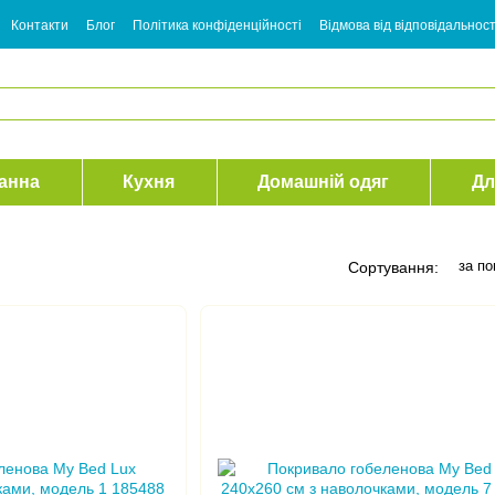
Контакти
Блог
Політика конфіденційності
Відмова від відповідальност
анна
Кухня
Домашній одяг
Дл
за п
Сортування: