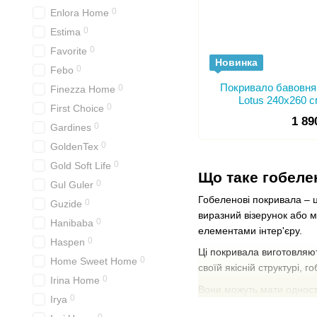
0
Enlora Home
0
Estima
0
Favorite
Новинка
0
Febo
Покривало бавовня
0
Finezza Home
Lotus 240x260 
0
First Choice
1 89
0
Gardines
0
GoldenTex
0
Gold Soft Life
Що таке гобеле
0
Gul Guler
Гобеленові покривала – ц
0
Guzide
виразний візерунок або м
0
Hanibaba
елементами інтер'єру.
0
Haspen
Ці покривала виготовляют
0
Home Sweet Home
своїй якісній структурі,
0
Irina Home
Вони можуть мати одност
0
Irya
покривала часто використ