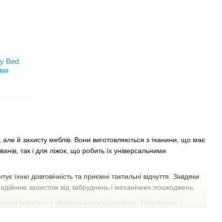
y Bed
ами
, але й захисту меблів. Вони виготовляються з тканини, що має
нів, так і для ліжок, що робить їх універсальними
ує їхню довговічність та приємні тактильні відчуття. Завдяки
ь надійним захистом від забруднень і механічних пошкоджень.
шого інтер'єру з мінімальними зусиллями. Гобеленові
до сучасного, що робить їх ідеальним вибором для будь-якого