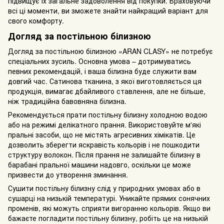
підвищує їх загальне задоволення від покупки. Враховуючи
всі ці моменти, ви зможете знайти найкращий варіант для
свого комфорту.
Догляд за постільною білизною
Догляд за постільною білизною «ARAN CLASY» не потребує
спеціальних зусиль. Основна умова – дотримуватись
певних рекомендацій, і ваша білизна буде служити вам
довгий час. Сатинова тканина, з якої виготовляється ця
продукція, вимагає дбайливого ставлення, але не більше,
ніж традиційна бавовняна білизна.
Рекомендується прати постільну білизну холодною водою
або на режимі делікатного прання. Використовуйте м'які
пральні засоби, що не містять агресивних хімікатів. Це
дозволить зберегти яскравість кольорів і не пошкодити
структуру волокон. Після прання не залишайте білизну в
барабані пральної машини надовго, оскільки це може
призвести до утворення зминання.
Сушити постільну білизну слід у природних умовах або в
сушарці на низькій температурі. Уникайте прямих сонячних
променів, які можуть сприяти вигоранню кольорів. Якщо ви
бажаєте погладити постільну білизну, робіть це на низькій