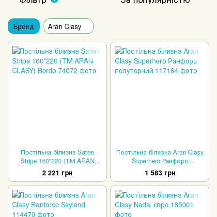
Бренд
Aran Clasy
Постільна білизна Saten
Постільна білизна Aran Clasy
Stripe 160*220 (ТМ ARAN
Superhero Ранфорс
CLASY) Bordo
полуторний
2 221 грн
1 583 грн