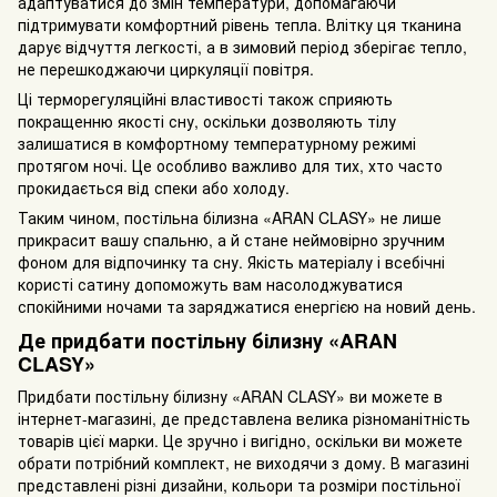
адаптуватися до змін температури, допомагаючи
підтримувати комфортний рівень тепла. Влітку ця тканина
дарує відчуття легкості, а в зимовий період зберігає тепло,
не перешкоджаючи циркуляції повітря.
Ці терморегуляційні властивості також сприяють
покращенню якості сну, оскільки дозволяють тілу
залишатися в комфортному температурному режимі
протягом ночі. Це особливо важливо для тих, хто часто
прокидається від спеки або холоду.
Таким чином, постільна білизна «ARAN CLASY» не лише
прикрасит вашу спальню, а й стане неймовірно зручним
фоном для відпочинку та сну. Якість матеріалу і всебічні
користі сатину допоможуть вам насолоджуватися
спокійними ночами та заряджатися енергією на новий день.
Де придбати постільну білизну «ARAN
CLASY»
Придбати постільну білизну «ARAN CLASY» ви можете в
інтернет-магазині, де представлена велика різноманітність
товарів цієї марки. Це зручно і вигідно, оскільки ви можете
обрати потрібний комплект, не виходячи з дому. В магазині
представлені різні дизайни, кольори та розміри постільної