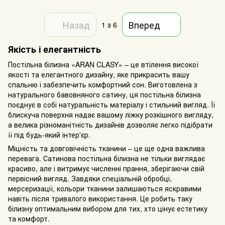
Назад
Вперед
1
з 6
Якість і елегантність
Постільна білизна «ARAN CLASY» – це втілення високої
якості та елегантного дизайну, яке прикрасить вашу
спальню і забезпечить комфортний сон. Виготовлена з
натурального бавовняного сатину, ця постільна білизна
поєднує в собі натуральність матеріалу і стильний вигляд. Її
блискуча поверхня надає вашому ліжку розкішного вигляду,
а велика різноманітність дизайнів дозволяє легко підібрати
її під будь-який інтер'єр.
Міцність та довговічність тканини – це ще одна важлива
перевага. Сатинова постільна білизна не тільки виглядає
красиво, але і витримує численні прання, зберігаючи свій
первісний вигляд. Завдяки спеціальній обробці,
мерсеризації, кольори тканини залишаються яскравими
навіть після тривалого використання. Це робить таку
білизну оптимальним вибором для тих, хто цінує естетику
та комфорт.