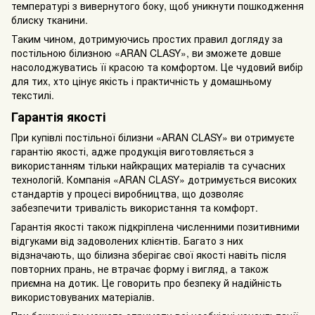
температурі з вивернутого боку, щоб уникнути пошкодження
блиску тканини.
Таким чином, дотримуючись простих правил догляду за
постільною білизною «ARAN CLASY», ви зможете довше
насолоджуватись її красою та комфортом. Це чудовий вибір
для тих, хто цінує якість і практичність у домашньому
текстилі.
Гарантія якості
При купівлі постільної білизни «ARAN CLASY» ви отримуєте
гарантію якості, адже продукція виготовляється з
використанням тільки найкращих матеріалів та сучасних
технологій. Компанія «ARAN CLASY» дотримується високих
стандартів у процесі виробництва, що дозволяє
забезпечити тривалість використання та комфорт.
Гарантія якості також підкріплена численними позитивними
відгуками від задоволених клієнтів. Багато з них
відзначають, що білизна зберігає свої якості навіть після
повторних прань, не втрачає форму і вигляд, а також
приємна на дотик. Це говорить про безпеку й надійність
використовуваних матеріалів.