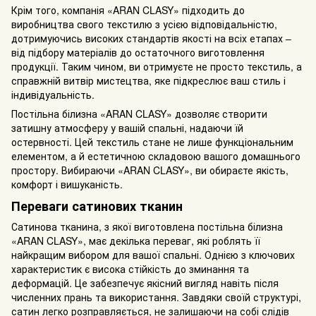
Крім того, компанія «ARAN CLASY» підходить до
виробництва свого текстилю з усією відповідальністю,
дотримуючись високих стандартів якості на всіх етапах –
від підбору матеріалів до остаточного виготовлення
продукції. Таким чином, ви отримуєте не просто текстиль, а
справжній витвір мистецтва, яке підкреслює ваш стиль і
індивідуальність.
Постільна білизна «ARAN CLASY» дозволяє створити
затишну атмосферу у вашій спальні, надаючи їй
остервності. Цей текстиль стане не лише функціональним
елементом, а й естетичною складовою вашого домашнього
простору. Вибираючи «ARAN CLASY», ви обираєте якість,
комфорт і вишуканість.
Переваги сатинових тканин
Сатинова тканина, з якої виготовлена постільна білизна
«ARAN CLASY», має декілька переваг, які роблять її
найкращим вибором для вашої спальні. Однією з ключових
характеристик є висока стійкість до зминання та
деформацій. Це забезпечує якісний вигляд навіть після
численних прань та використання. Завдяки своїй структурі,
сатин легко розправляється, не залишаючи на собі слідів