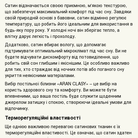
Сатин відзначається своєю приємною, м'якою текстурою,
що забезпечує максимальний комфорт під час сну. Завдяки
своїй природній основі з бавовни, сатин відмінно регулює
температуру, що робить його ідеальним для використання в
будь-яку пору року. У холодні ночі він зберігає тепло, а
влітку дарує легкість і прохолоду.
Додатково, сатин вбирає вологу, що допомагає
підтримувати оптимальний мікроклімат під час сну. Ви не
будете відчувати дискомфорту від потовиділення, що
робить свій сон глибшим і якіснішим. Це особливо важливо
для тих, хто страждає від ночних потів або поганого сну
укриття неякісними матеріалами.
Вибір постільної білизни «ARAN CLASY» – це вибір на
користь здорового сну та комфорту. Ви можете бути
впевненими, що ваша постіль буде служити щоденним
джерелом затишку і спокою, створюючи ідеальні умови для
відпочинку.
Терморегуляційні властивості
Ще однією важливою перевагою сатинових тканин є їх
терморегуляційні властивості. Це означає, що сатин здатен