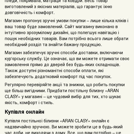
пледи, покривала, матраци та ковдри. Весь товар
виготовлений з якісних матеріалів, що гарантує їхню
довговічність і комфорт.
Магазин пропонує зручні умови покупки – лише кілька кліків і
ваш товар буде замовлений. Сайт магазину виконано в
інтуїтивно зрозумілому дизайні, що полегшує навігацію і
пошук необхідних товарів. Вам потрібно всього лише обрати
необхідний розділ та знайти бажану продукцію.
Магазин забезпечує зручні способи доставки, включаючи
кур'єрську службу. Це означає, що ви можете отримати своє
замовлення прямо до дверей без будь-яких складнощів.
Також доступні різноманітні способи оплати, які
забезпечують додатковий комфорт під час покупок.
Регулярно перевіряйте акції та знижки, що робить покупки
ще більш вигідними. Придбати постільну білизну «ARAN
CLASY» у магазині – це чудовий вибір для тих, хто шукає
якість, комфорт і стиль.
Купівля онлайн
Купівля постільної білизни «ARAN CLASY» онлайн є
надзвичайно зручною. Ви можете зробити це в будь-який
час доби, не виходячи з дому. Все, що вам потрібно – це