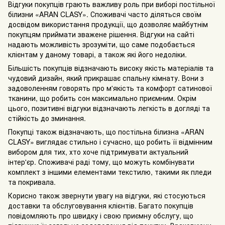
Відгуки покупців грають важливу роль при виборі постільної
білизни «ARAN CLASY». Споживачі часто діляться своїм
досвідом використання продукції, що дозволяє майбутнім
покупцям приймати зважене рішення. Відгуки на сайті
надають можливість зрозуміти, що саме подобається
клієнтам у даному товарі, а також які його недоліки.
Більшість покупців відзначають високу якість матеріалів та
чудовий дизайн, який прикрашає спальну кімнату. Вони з
задоволенням говорять про м'якість та комфорт сатинової
тканини, що робить сон максимально приємним. Окрім
цього, позитивні відгуки відзначають легкість в догляді та
стійкість до зминання.
Покупці також відзначають, що постільна білизна «ARAN
CLASY» виглядає стильно і сучасно, що робить її відмінним
вибором для тих, хто хоче підтримувати актуальний
інтер'єр. Споживачі раді тому, що можуть комбінувати
комплект з іншими елементами текстилю, такими як пледи
та покривала.
Корисно також звернути увагу на відгуки, які стосуються
доставки та обслуговування клієнтів. Багато покупців
повідомляють про швидку і свою приємну обслугу, що