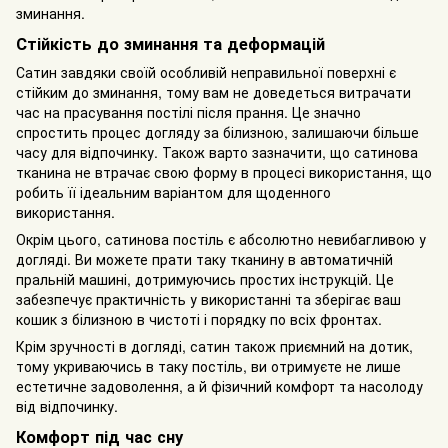
зминання.
Стійкість до зминання та деформацій
Сатин завдяки своїй особливій неправильної поверхні є
стійким до зминання, тому вам не доведеться витрачати
час на прасування постілі після прання. Це значно
спростить процес догляду за білизною, залишаючи більше
часу для відпочинку. Також варто зазначити, що сатинова
тканина не втрачає свою форму в процесі використання, що
робить її ідеальним варіантом для щоденного
використання.
Окрім цього, сатинова постіль є абсолютно невибагливою у
догляді. Ви можете прати таку тканину в автоматичній
пральній машині, дотримуючись простих інструкцій. Це
забезпечує практичність у використанні та зберігає ваш
кошик з білизною в чистоті і порядку по всіх фронтах.
Крім зручності в догляді, сатин також приємний на дотик,
тому укриваючись в таку постіль, ви отримуєте не лише
естетичне задоволення, а й фізичний комфорт та насолоду
від відпочинку.
Комфорт під час сну