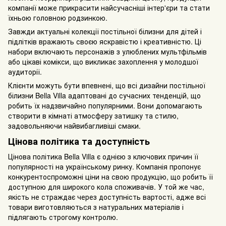
компанії може прикрасити найсучасніші інтер'єри та стати
їхньою головною родзинкою.
Завжди актуальні колекції постільної білизни для дітей і
підлітків вражають своєю яскравістю і креативністю. Ці
набори включають персонажів з улюблених мультфільмів
або цікаві комікси, що викликає захоплення у молодшої
аудиторії.
Клієнти можуть бути впевнені, що всі дизайни постільної
білизни Bella Villa адаптовані до сучасних тенденцій, що
робить їх надзвичайно популярними. Вони допомагають
створити в кімнаті атмосферу затишку та стилю,
задовольняючи найвибагливіші смаки.
Цінова політика та доступність
Цінова політика Bella Villa є однією з ключових причин її
популярності на українському ринку. Компанія пропонує
конкурентоспроможні ціни на свою продукцію, що робить її
доступною для широкого кола споживачів. У той же час,
якість не страждає через доступність вартості, адже всі
товари виготовляються з натуральних матеріалів і
підлягають строгому контролю.