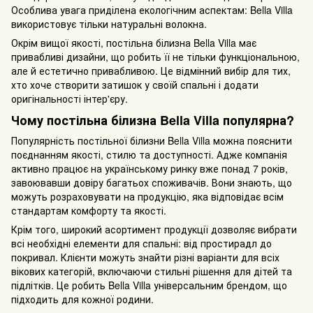
Особлива увага приділена екологічним аспектам: Bella Villa
використовує тільки натуральні волокна.
Окрім вищої якості, постільна білизна Bella Villa має
привабливі дизайни, що робить її не тільки функціональною,
але й естетично привабливою. Це відмінний вибір для тих,
хто хоче створити затишок у своїй спальні і додати
оригінальності інтер'єру.
Чому постільна білизна Bella Villa популярна?
Популярність постільної білизни Bella Villa можна пояснити
поєднанням якості, стилю та доступності. Адже компанія
активно працює на українському ринку вже понад 7 років,
завоювавши довіру багатьох споживачів. Вони знають, що
можуть розраховувати на продукцію, яка відповідає всім
стандартам комфорту та якості.
Крім того, широкий асортимент продукції дозволяє вибрати
всі необхідні елементи для спальні: від простирадл до
покривал. Клієнти можуть знайти різні варіанти для всіх
вікових категорій, включаючи стильні рішення для дітей та
підлітків. Це робить Bella Villa універсальним брендом, що
підходить для кожної родини.