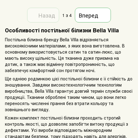
Назад
Вперед
1
з 4
Особливості постільної білизни Bella Villa
Постільна білизна бренду Bella Villa відрізняється
високоякісними матеріалами, з яких вона виготовлена. В
основному використовується сатин та сатин-люкс, що
мають високу щільність. Ця тканина дуже приємна на
дотик, а також має відмінну повітропроникність, що
забезпечує комфортний сон протягом ночі.
Ще однією родзинкою цієї постільної білизни є її стійкість до
зношування. Завдяки високотехнологічним технологіям
виробництва, Bella Villa гарантує довгий термін служби своєї
продукції. Тканини оброблені таким чином, що вони легко
переносять численні прання без втрати кольору та
зовнішнього вигляду.
Кожен комплект постільної білизни проходить строгий
контроль якості, що дозволяє запобігти витоку продукції з
дефектами. Усі вироби відповідають міжнародним
стандартам безпеки, тому підходять навіть для алергіків.