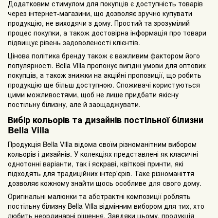
Додатковим стимулом для покупців є доступність товарів
через інтернет-магазини, що дозволяє зручно купувати
продукцію, не виходячи з дому. Простий та зрозумілий
процес покупки, а також достовірна інформація про товари
підвищує рівень задоволеності клієнтів.
Цінова політика бренду також є важливим фактором його
популярності. Bella Villa пропонує вигідні умови для оптових
покупців, а також знижки на акційні пропозиції, що робить
продукцію ще більш доступною. Споживачі користуються
цими можливостями, щоб не лише придбати якісну
постільну білизну, але й заощаджувати.
Вибір кольорів та дизайнів постільної білизни
Bella Villa
Продукція Bella Villa відома своїм різноманітним вибором
кольорів і дизайнів. У колекціях представлені як класичні
однотонні варіанти, так і яскраві, квіткові принти, які
підходять для традиційних інтер'єрів. Таке різноманіття
дозволяє кожному знайти щось особливе для свого дому.
Оригінальні малюнки та абстрактні композиції роблять
постільну білизну Bella Villa відмінним вибором для тих, хто
любить неординарні рішення. Завдяки цьому, продукція