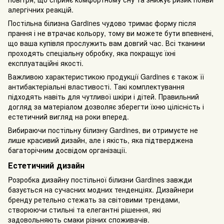
алергічних реакцій.
Постільна білизна Gardines чудово тримає форму після
прання і не втрачає кольору, тому ви можете бути впевнені,
що ваша купівля прослужить вам довгий час. Всі тканини
проходять спеціальну обробку, яка покращує їхні
експлуатаційні якості.
Важливою характеристикою продукції Gardines є також її
антибактеріальні властивості. Такі комплектування
підходять навіть для чутливої шкіри і дітей. Правильний
догляд за матеріалом дозволяє зберегти їхню цілісність і
естетичний вигляд на роки вперед.
Вибираючи постільну білизну Gardines, ви отримуєте не
лише красивий дизайн, але і якість, яка підтверджена
багаторічним досвідом організації.
Естетичний дизайн
Pозробка дизайну постільної білизни Gardines завжди
базується на сучасних модних тенденціях. Дизайнери
бренду ретельно стежать за світовими трендами,
створюючи стильні та елегантні рішення, які
задовольняють смаки різних споживачів.