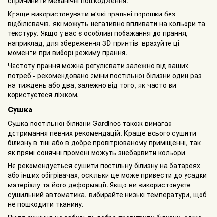
спричинити механічні пошкодження.
Краще використовувати м'які пральні порошки без
відбілювачів, які можуть негативно впливати на кольори та
текстуру. Якщо у вас є особливі побажання до прання,
наприклад, для збереження 3D-принтів, врахуйте ці
моменти при виборі режиму прання.
Частоту прання можна регулювати залежно від ваших
потреб - рекомендовано зміни постільної білизни один раз
на тиждень або два, залежно від того, як часто ви
користуєтеся ліжком.
Сушка
Сушка постільної білизни Gardines також вимагає
дотримання певних рекомендацій. Краще всього сушити
білизну в тіні або в добре провітрюваному приміщенні, так
як прямі сонячні промені можуть знебарвити кольори.
Не рекомендується сушити постільну білизну на батареях
або інших обігрівачах, оскільки це може привести до усадки
матеріалу та його деформації. Якщо ви використовуєте
сушильний автоматика, вибирайте низькі температури, щоб
не пошкодити тканину.
Після сушіння не забудьте добре провітрити білизну, адже