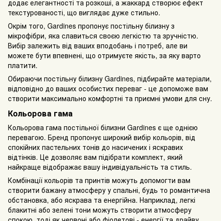
додає елегантності та розкоші, а жаккард створює ефект
текстурованості, що виглядає дуже стильно.
Окрім того, Gardines пропонує постільну білизну з
мікрофібри, яка славиться своєю легкістю та зручністю.
Вибір залежить від ваших вподобань і потреб, але ви
можете бути впевнені, що отримуєте якість, за яку варто
платити.
Обираючи постільну білизну Gardines, підбирайте матеріали,
відповідно до ваших особистих переваг - це допоможе вам
створити максимально комфортні та приємні умови для сну.
Кольорова гама
Кольорова гама постільної білизни Gardines є ще однією
перевагою. Бренд пропонує широкий вибір кольорів, від
спокійних пастельних тонів до насичених і яскравих
відтінків. Це дозволяє вам підібрати комплект, який
найкраще відображає вашу індивідуальність та стиль.
Комбінації кольорів та принтів можуть допомогти вам
створити бажану атмосферу у спальні, будь то романтична
обстановка, або яскрава та енергійна. Наприклад, легкі
блакитні або зелені тони можуть створити атмосферу
спокою, тоді як червоні або фіолетові - енергії та драйву.