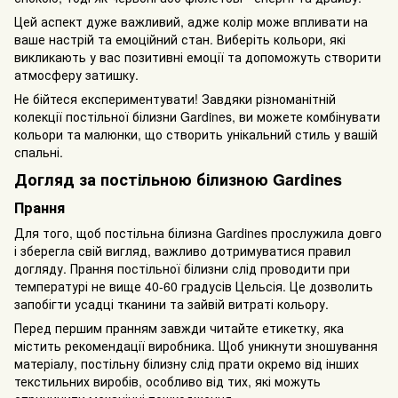
Цей аспект дуже важливий, адже колір може впливати на
ваше настрій та емоційний стан. Виберіть кольори, які
викликають у вас позитивні емоції та допоможуть створити
атмосферу затишку.
Не бійтеся експериментувати! Завдяки різноманітній
колекції постільної білизни Gardines, ви можете комбінувати
кольори та малюнки, що створить унікальний стиль у вашій
спальні.
Догляд за постільною білизною Gardines
Прання
Для того, щоб постільна білизна Gardines прослужила довго
і зберегла свій вигляд, важливо дотримуватися правил
догляду. Прання постільної білизни слід проводити при
температурі не вище 40-60 градусів Цельсія. Це дозволить
запобігти усадці тканини та зайвій витраті кольору.
Перед першим пранням завжди читайте етикетку, яка
містить рекомендації виробника. Щоб уникнути зношування
матеріалу, постільну білизну слід прати окремо від інших
текстильних виробів, особливо від тих, які можуть