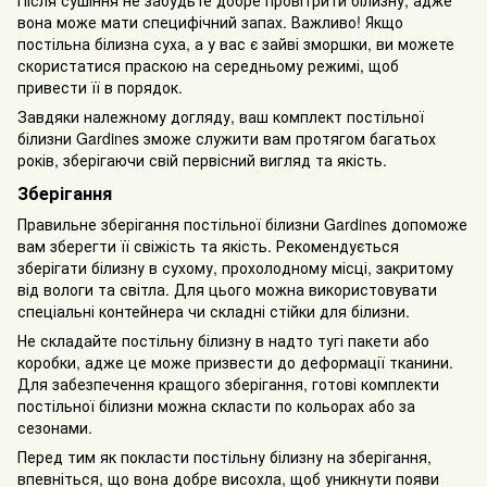
вона може мати специфічний запах. Важливо! Якщо
постільна білизна суха, а у вас є зайві зморшки, ви можете
скористатися праскою на середньому режимі, щоб
привести її в порядок.
Завдяки належному догляду, ваш комплект постільної
білизни Gardines зможе служити вам протягом багатьох
років, зберігаючи свій первісний вигляд та якість.
Зберігання
Правильне зберігання постільної білизни Gardines допоможе
вам зберегти її свіжість та якість. Рекомендується
зберігати білизну в сухому, прохолодному місці, закритому
від вологи та світла. Для цього можна використовувати
спеціальні контейнера чи складні стійки для білизни.
Не складайте постільну білизну в надто тугі пакети або
коробки, адже це може призвести до деформації тканини.
Для забезпечення кращого зберігання, готові комплекти
постільної білизни можна скласти по кольорах або за
сезонами.
Перед тим як покласти постільну білизну на зберігання,
впевніться, що вона добре висохла, щоб уникнути появи