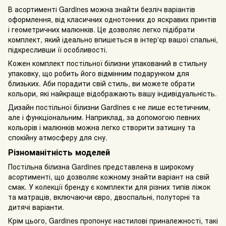
В асортименті Gardines можна знайти безліч варіантів
оформлення, від класичних однотонних до яскравих принтів
і геометричних малюнків. Це дозволяє легко підібрати
комплект, який ідеально впишеться в інтер'єр вашої спальні,
підкресливши її особливості.
Кожен комплект постільної білизни упакований в стильну
упаковку, що робить його відмінним подарунком для
близьких. Аби порадити свій стиль, ви можете обрати
кольори, які найкраще відображають вашу індивідуальність.
Дизайн постільної білизни Gardines є не лише естетичним,
але і функціональним. Наприклад, за допомогою певних
кольорів і малюнків можна легко створити затишну та
спокійну атмосферу для сну.
Різноманітність моделей
Постільна білизна Gardines представлена в широкому
асортименті, що дозволяє кожному знайти варіант на свій
смак. У колекції бренду є комплекти для різних типів ліжок
та матраців, включаючи євро, двоспальні, полуторні та
дитячі варіанти.
Крім цього, Gardines пропонує настилові приналежності, такі