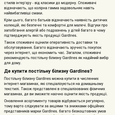
стилів інтер'єру - від класики до модерну. Споживачі
відзначають, що колірна гамма задовольняє навіть
найвибагливіші смаки.
Крім цього, багато батьків відзначають наявність дитячих
колекцій, які безпечні та комфортні для малечі. Відгуки про
запобігання алергій або подразнень у дітей багато в чому
підтверджують якість продукції Gardines.
Також споживачі оцінили оперативність доставки та
обслуговування. Багато відзначають зручність покупок
через інтернет, що економить час. Загалом, споживачі
рекомендують постільну білизну Gardines як надійний вибір
для дому.
Де купити постільну білизну Gardines?
Постільну білизну Gardines можна купити в численних
інтернет-магазинах, які спеціалізуються на домашньому
текстилі. Також представлені в спеціалізованих фізичних
магазинах, де ви зможете наочно оцінити якість продукції.
Оновлення асортименту товарів відбувається регулярно,
тому варто слідкувати за акціями та знижками офіційних
представників марки Gardines. багато безкоштовних умов