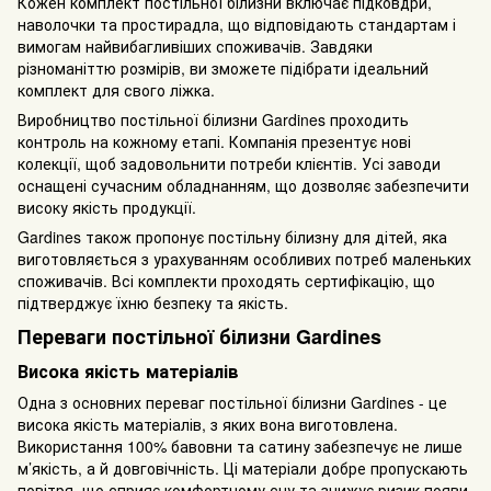
Кожен комплект постільної білизни включає підковдри,
наволочки та простирадла, що відповідають стандартам і
вимогам найвибагливіших споживачів. Завдяки
різноманіттю розмірів, ви зможете підібрати ідеальний
комплект для свого ліжка.
Виробництво постільної білизни Gardines проходить
контроль на кожному етапі. Компанія презентує нові
колекції, щоб задовольнити потреби клієнтів. Усі заводи
оснащені сучасним обладнанням, що дозволяє забезпечити
високу якість продукції.
Gardines також пропонує постільну білизну для дітей, яка
виготовляється з урахуванням особливих потреб маленьких
споживачів. Всі комплекти проходять сертифікацію, що
підтверджує їхню безпеку та якість.
Переваги постільної білизни Gardines
Висока якість матеріалів
Одна з основних переваг постільної білизни Gardines - це
висока якість матеріалів, з яких вона виготовлена.
Використання 100% бавовни та сатину забезпечує не лише
м’якість, а й довговічність. Ці матеріали добре пропускають
повітря, що сприяє комфортному сну та знижує ризик появи