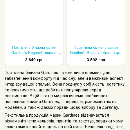
Постільна білизна сатин
Постільна білизна сатин
Gardine's Begonvil murdum
Gardine's Begonvil Krem євро
євро
3 649 грн
3 502 грн
Постільна білизна Gardines - це не лише елемент для
забезпечення комфорту під час сну, але й важливий аспект
інтер'єру вашої спальні. Вона поєднує у собі якість, естетику
та практичність, що робить її популярною серед
споживачів. У цій статті ми розглянемо особливості
постільної білизни Gardines, її переваги, різноманітність
моделей, а також даємо поради щодо вибору та догляду.
Текстильна продукція марки Gardines відзначається
різноманітністю кольорів, принтів та текстур, завдяки чому
кожен зможе знайти щось на свій смак. Незалежно від того,