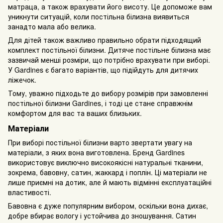
матраца, а також врахувати його висоту. Це допоможе вам
уникнути ситуацій, коли постільна білизна виявиться
занадто мала або велика.
Для дітей також важливо правильно обрати підходящий
комплект постільної білизни. Дитяче постільне білизна має
зазвичай менші розміри, що потрібно врахувати при виборі.
У Gardines є багато варіантів, що підійдуть для дитячих
ліжечок.
Тому, уважно підходьте до вибору розмірів при замовленні
постільної білизни Gardines, і тоді це стане справжнім
комфортом для вас та ваших близьких.
Матеріали
При виборі постільної білизни варто звертати увагу на
матеріали, з яких вона виготовлена. Бренд Gardines
використовує виключно високоякісні натуральні тканини,
зокрема, бавовну, сатин, жаккард і поплін. Ці матеріали не
лише приємні на дотик, але й мають відмінні експлуатаційні
властивості.
Бавовна є дуже популярним вибором, оскільки вона дихає,
добре вбирає вологу і устойчива до зношування. Сатин