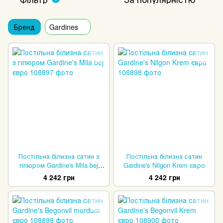
Бренд
Gardines
Постільна білизна сатин з
Постільна білизна cатин
гіпюром Gardine's Mila bej
Gardine's Nilgon Krem євро
євро
4 242 грн
4 242 грн