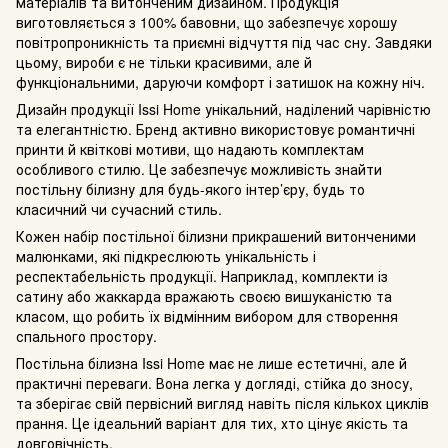
матеріалів та витонченим дизайном. Продукція
виготовляється з 100% бавовни, що забезпечує хорошу
повітропроникність та приємні відчуття під час сну. Завдяки
цьому, вироби є не тільки красивими, але й
функціональними, даруючи комфорт і затишок на кожну ніч.
Дизайн продукції Issi Home унікальний, наділений чарівністю
та елегантністю. Бренд активно використовує романтичні
принти й квіткові мотиви, що надають комплектам
особливого стилю. Це забезпечує можливість знайти
постільну білизну для будь-якого інтер’єру, будь то
класичний чи сучасний стиль.
Кожен набір постільної білизни прикрашений витонченими
малюнками, які підкреслюють унікальність і
респектабельність продукції. Наприклад, комплекти із
сатину або жаккарда вражають своєю вишуканістю та
класом, що робить їх відмінним вибором для створення
спального простору.
Постільна білизна Issi Home має не лише естетичні, але й
практичні переваги. Вона легка у догляді, стійка до зносу,
та зберігає свій первісний вигляд навіть після кількох циклів
прання. Це ідеальний варіант для тих, хто цінує якість та
довговічність.