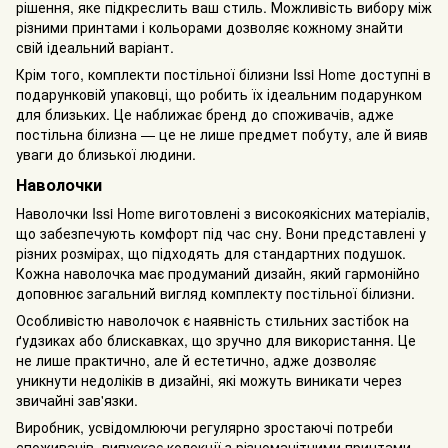
рішення, яке підкреслить ваш стиль. Можливість вибору між
різними принтами і кольорами дозволяє кожному знайти
свій ідеальний варіант.
Крім того, комплекти постільної білизни Issi Home доступні в
подарунковій упаковці, що робить їх ідеальним подарунком
для близьких. Це наближає бренд до споживачів, адже
постільна білизна — це не лише предмет побуту, але й вияв
уваги до близької людини.
Наволочки
Наволочки Issi Home виготовлені з високоякісних матеріалів,
що забезпечують комфорт під час сну. Вони представлені у
різних розмірах, що підходять для стандартних подушок.
Кожна наволочка має продуманий дизайн, який гармонійно
доповнює загальний вигляд комплекту постільної білизни.
Особливістю наволочок є наявність стильних застібок на
ґудзиках або блискавках, що зручно для використання. Це
не лише практично, але й естетично, адже дозволяє
уникнути недоліків в дизайні, які можуть виникати через
звичайні зав'язки.
Виробник, усвідомлюючи регулярно зростаючі потреби
споживачів, випускає колекції з різноманітними принтами