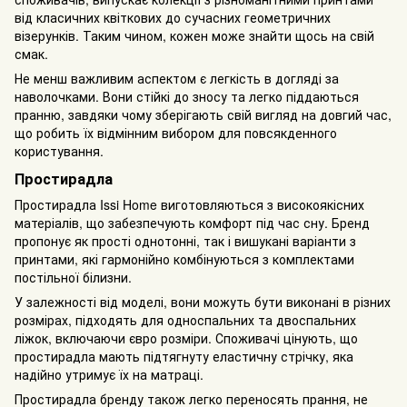
від класичних квіткових до сучасних геометричних
візерунків. Таким чином, кожен може знайти щось на свій
смак.
Не менш важливим аспектом є легкість в догляді за
наволочками. Вони стійкі до зносу та легко піддаються
пранню, завдяки чому зберігають свій вигляд на довгий час,
що робить їх відмінним вибором для повсякденного
користування.
Простирадла
Простирадла Issi Home виготовляються з високоякісних
матеріалів, що забезпечують комфорт під час сну. Бренд
пропонує як прості однотонні, так і вишукані варіанти з
принтами, які гармонійно комбінуються з комплектами
постільної білизни.
У залежності від моделі, вони можуть бути виконані в різних
розмірах, підходять для односпальних та двоспальних
ліжок, включаючи євро розміри. Споживачі цінують, що
простирадла мають підтягнуту еластичну стрічку, яка
надійно утримує їх на матраці.
Простирадла бренду також легко переносять прання, не