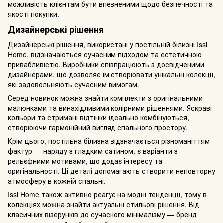
можливість клієнтам бути впевненими щодо безпечності та
якості покупки.
Дизайнерські рішення
Дизайнерські рішення, використані у постільній білизні Issi
Home, відзначаються сучасним підходом та естетичною
привабливістю. Виробники співпрацюють з досвідченими
дизайнерами, що дозволяє їм створювати унікальні колекції,
які задовольняють сучасним вимогам.
Серед новинок можна знайти комплекти з оригінальними
малюнками та винахідливими колірними рішеннями. Яскраві
кольори та стримані відтінки ідеально комбінуються,
створюючи гармонійний вигляд спального простору.
Крім цього, постільна білизна відзначається різноманіттям
фактур — наряду з гладким сатином, є варіанти з
рельєфними мотивами, що додає інтересу та
оригінальності. Ці деталі допомагають створити неповторну
атмосферу в кожній спальні.
Issi Home також активно реагує на модні тенденції, тому в
колекціях можна знайти актуальні стильові рішення. Від
класичних візерунків до сучасного мінімалізму — бренд