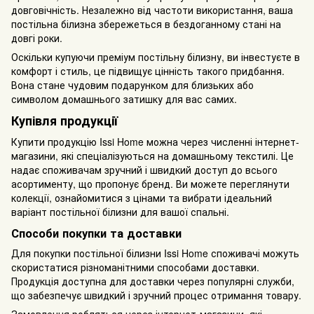
довговічність. Незалежно від частоти використання, ваша
постільна білизна збережеться в бездоганному стані на
довгі роки.
Оскільки купуючи преміум постільну білизну, ви інвестуєте в
комфорт і стиль, це підвищує цінність такого придбання.
Вона стане чудовим подарунком для близьких або
символом домашнього затишку для вас самих.
Купівля продукції
Купити продукцію Issi Home можна через численні інтернет-
магазини, які спеціалізуються на домашньому текстилі. Це
надає споживачам зручний і швидкий доступ до всього
асортименту, що пропонує бренд. Ви можете переглянути
колекції, ознайомитися з цінами та вибрати ідеальний
варіант постільної білизни для вашої спальні.
Способи покупки та доставки
Для покупки постільної білизни Issi Home споживачі можуть
скористатися різноманітними способами доставки.
Продукція доступна для доставки через популярні служби,
що забезпечує швидкий і зручний процес отримання товару.
Замовлення робляться через інтернет-магазини, які