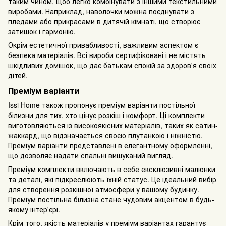
таким чином, щоб легко комбінувати з іншими текстильними
виробами. Наприклад, наволочки можна поєднувати з
пледами або прикрасами в дитячій кімнаті, що створює
затишок і гармонію.
Окрім естетичної привабливості, важливим аспектом є
безпека матеріалів. Всі вироби сертифіковані і не містять
шкідливих домішок, що дає батькам спокій за здоров'я своїх
дітей.
Преміум варіанти
Issi Home також пропонує преміум варіанти постільної
білизни для тих, хто цінує розкіш і комфорт. Ці комплекти
виготовляються із високоякісних матеріалів, таких як сатин-
жаккард, що відзначається своєю плутанкою і ніжністю.
Преміум варіанти представлені в елегантному оформленні,
що дозволяє надати спальні вишуканий вигляд.
Преміум комплекти включають в себе ексклюзивні малюнки
та деталі, які підкреслюють їхній статус. Це ідеальний вибір
для створення розкішної атмосфери у вашому будинку.
Преміум постільна білизна стане чудовим акцентом в будь-
якому інтер'єрі.
Крім того, якість матеріалів у преміум варіантах гарантує