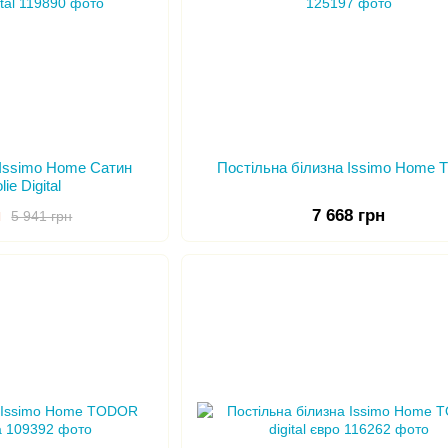
 Issimo Home Сатин
Постільна білизна Issimo Home T
ie Digital
н
7 668 грн
5 941 грн