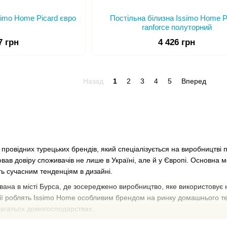
simo Home Picard євро
Постільна білизна Issimo Home 
ranforce полуторний
7 грн
4 426 грн
Назад
1
2
3
4
5
Вперед
провідних турецьких брендів, який спеціалізується на виробництві 
вав довіру споживачів не лише в Україні, але й у Європі. Основна 
ть сучасним тенденціям в дизайні.
на в місті Бурса, де зосереджено виробництво, яке використовує на
ії роблять Issimo Home особливим брендом на ринку домашнього те
багатьох домогосподарствах.
окий асортимент постільної білизни різного дизайну, матеріалів т