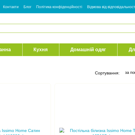
Контакти
Блог
Політика конфіденційності
Відмова від відповідальност
анна
Кухня
Домашній одяг
Дл
за п
Сортування: