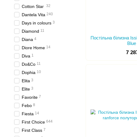
32
Cotton Star
240
Dantela Vita
3
Days in colours
11
Diamond
Постільна білизна Is
4
Diana
Blue
14
Diore Home
7 28
1
Diva
11
Do&Co
10
Dophia
3
Elita
3
Elite
7
Favorite
8
Febo
14
Fiesta
644
First Choice
7
First Class