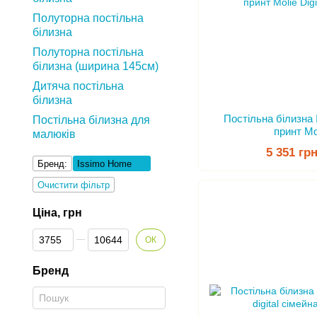
Полуторна постільна
білизна
Полуторна постільна
білизна (ширина 145см)
Дитяча постільна
білизна
Постільна білизна
Постільна білизна для
принт Mol
малюків
5 351 гр
Бренд:
Issimo Home
Очистити фільтр
Ціна, грн
Від Ціна, грн
До Ціна, грн
ОК
Бренд