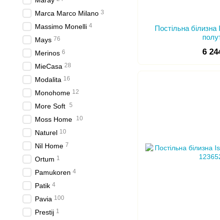
Maray
3
Marca Marco Milano
4
Massimo Monelli
Постільна білизна 
полу
76
Mays
6 24
6
Merinos
28
MieCasa
16
Modalita
12
Monohome
5
More Soft
10
Moss Home
10
Naturel
7
Nil Home
1
Ortum
4
Pamukoren
4
Patik
100
Pavia
1
Prestij