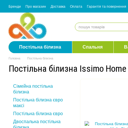
Перейти до основного контенту
Бренди
Про магазин
Доставка
Оплата
Гарантія та повернення
Згода з розсилкою
Постільна білизна
Спальня
В
Головна
Постільна білизна
Постільна білизна Issimo Home
Сімейна постільна
білизна
Постільна білизна євро
максі
Постільна білизна євро
Двоспальна постільна
білизна