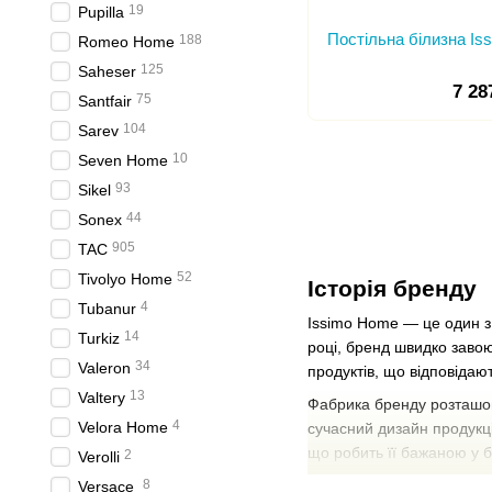
19
Pupilla
Постільна білизна Is
188
Romeo Home
125
Saheser
7 28
75
Santfair
104
Sarev
10
Seven Home
93
Sikel
44
Sonex
905
TAC
52
Tivolyo Home
Історія бренду
4
Tubanur
Issimo Home — це один з 
14
Turkiz
році, бренд швидко завою
34
Valeron
продуктів, що відповідаю
13
Valtery
Фабрика бренду розташова
4
Velora Home
сучасний дизайн продукц
що робить її бажаною у 
2
Verolli
8
Issimo Home пропонує шир
Versace