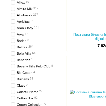
19
Alltex
312
Almira Mix
267
Altinbasak
2
Apricitas
101
Aran Clasy
47
Arya
Постільна білизна
digital
8
Barine
7 62
264
Belizza
64
Bella Villa
1
Benetton
5
Beverly Hills Polo Club
4
Bio Cotton
28
Buldans
2
Class
27
Colorful Home
91
Cotton Box
72
Cotton Collection