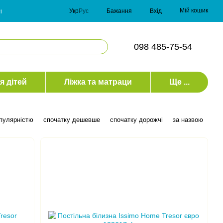
Мій кошик
Укр
Рус
Бажання
Вхід
і
098 485-75-54
я дітей
Ліжка та матраци
Ще ...
опулярністю
спочатку дешевше
спочатку дорожчі
за назвою