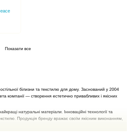
Peace
Показати все
постільної білизни та текстилю для дому. Заснований у 2004
мета компанії — створення естетично привабливих і якісних
йкращі натуральні матеріали. Інноваційні технології та
кстилю. Продукція бренду вражає своїм якісним виконанням,
а кольорів. Це дозволяє кожному споживачеві знайти ідеальний