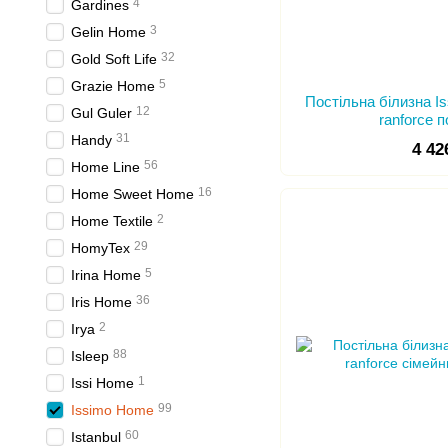
4
Gardines
3
Gelin Home
32
Gold Soft Life
5
Grazie Home
Постільна білизна I
12
Gul Guler
ranforce 
31
Handy
4 42
56
Home Line
16
Home Sweet Home
2
Home Textile
29
HomyTex
5
Irina Home
36
Iris Home
2
Irya
88
Isleep
1
Issi Home
99
Issimo Home
60
Istanbul