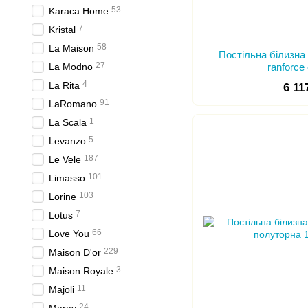
53
Karaca Home
7
Kristal
58
La Maison
Постільна білизна
27
La Modno
ranforce
4
La Rita
6 11
91
LaRomano
1
La Scala
5
Levanzo
187
Le Vele
101
Limasso
103
Lorine
7
Lotus
66
Love You
229
Maison D'or
3
Maison Royale
11
Majoli
24