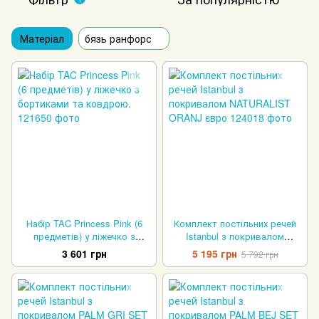
Матеріал
бязь ранфорс
Набір TAC Princess Pink (6
Комплект постільних речей
предметів) у ліжечко з
Istanbul з покривалом
бортиками та ковдрою.
NATURALIST ORANJ євро
3 601 грн
5 195 грн
5 792 грн