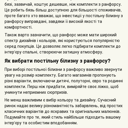
бязі, зазвичай, коштує дешевше, ніж комплекти з ранфорсу.
Це робить бязь більш доступною для більшості споживачів,
проте багато хто вважає, що інвестиції у постільну білизну з
ранфорсу виправдані, завдяки її високій якості та
комфортності.
Також варто зазначити, що ранфорс може мати широкий
спектр дизайнів і кольорів, які користуються популярністю
серед покупців. Це дозволяє легко підбирати комплекти до
інтер'єру спальні, створюючи затишну атмосферу.
Як вибрати постільну білизну з ранфорсу?
При виборі постільної білизни з ранфорсу важливо звернути
увагу на розмір комплекту. Багато магазинів пропонують
різні варіанти, включаючи дитячі, полуторні, євро та родинні
комплекти. Перш ніж придбати, виміряйте своє ліжко, щоб
уникнути неприємних сюрпризів.
Не менш важливим є вибір кольору та дизайну. Сучасний
ринок надає велику різноманітність забарвлень, від простих
класичних варіантів до яскравих та оригінальних малюнків.
Подумайте про те, який стиль найбільше підходить вашому
інтер'єру та особистим вподобанням.