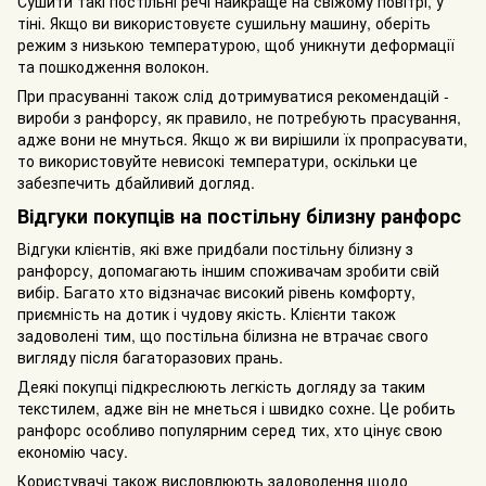
Сушити такі постільні речі найкраще на свіжому повітрі, у
тіні. Якщо ви використовуєте сушильну машину, оберіть
режим з низькою температурою, щоб уникнути деформації
та пошкодження волокон.
При прасуванні також слід дотримуватися рекомендацій -
вироби з ранфорсу, як правило, не потребують прасування,
адже вони не мнуться. Якщо ж ви вирішили їх пропрасувати,
то використовуйте невисокі температури, оскільки це
забезпечить дбайливий догляд.
Відгуки покупців на постільну білизну ранфорс
Відгуки клієнтів, які вже придбали постільну білизну з
ранфорсу, допомагають іншим споживачам зробити свій
вибір. Багато хто відзначає високий рівень комфорту,
приємність на дотик і чудову якість. Клієнти також
задоволені тим, що постільна білизна не втрачає свого
вигляду після багаторазових прань.
Деякі покупці підкреслюють легкість догляду за таким
текстилем, адже він не мнеться і швидко сохне. Це робить
ранфорс особливо популярним серед тих, хто цінує свою
економію часу.
Користувачі також висловлюють задоволення щодо