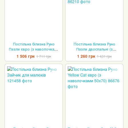
Постільна білизна Руно
Постільна білизна Руно
Пазли євро (з наволочками
Пазли двоспальні (з
50х70)
наволочками 50х70 см)
1 506 грн
1 260 грн
1 711 грн
1 431 грн