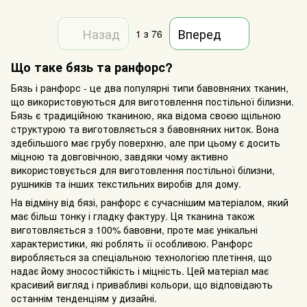
Назад
Вперед
1
з 76
Що таке бязь та ранфорс?
Бязь і ранфорс - це два популярні типи бавовняних тканин,
що використовуються для виготовлення постільної білизни.
Бязь є традиційною тканиною, яка відома своєю щільною
структурою та виготовляється з бавовняних ниток. Вона
здебільшого має грубу поверхню, але при цьому є досить
міцною та довговічною, завдяки чому активно
використовується для виготовлення постільної білизни,
рушників та інших текстильних виробів для дому.
На відміну від бязі, ранфорс є сучаснішим матеріалом, який
має більш тонку і гладку фактуру. Ця тканина також
виготовляється з 100% бавовни, проте має унікальні
характеристики, які роблять її особливою. Ранфорс
виробляється за спеціальною технологією плетіння, що
надає йому зносостійкість і міцність. Цей матеріал має
красивий вигляд і привабливі кольори, що відповідають
останнім тенденціям у дизайні.