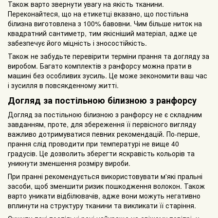
Також варто звернути увагу на якість тканини.
Переконайтеся, що на етикетці вказано, що постільна
білизна виготовлена з 100% бавовни. Чим більше ниток на
квадратний сантиметр, тим якісніший матеріал, адже це
забезпечує його міцність і зносостійкість.
Також не забудьте перевірити терміни прання та догляду за
виробом. Багато комплектів з ранфорсу можна прати в
машині без особливих зусиль. Це може зекономити ваш час
і зусилля в повсякденному житті.
Догляд за постільною білизною з ранфорсу
Догляд за постільною білизною з ранфорсу не є складним
завданням, проте, для збереження її первісного вигляду
важливо дотримуватися певних рекомендацій. По-перше,
прання слід проводити при температурі не вище 40
градусів. Це дозволить зберегти яскравість кольорів та
уникнути зменшення розміру вироби.
При пранні рекомендується використовувати м'які пральні
засоби, щоб зменшити ризик пошкодження волокон. Також
варто уникати відбілювачів, адже вони можуть негативно
вплинути на структуру тканини та викликати її старіння.