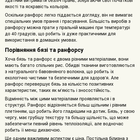
здатний витримати безліч прань, зберігаючи свої початкові
якості та яскравість кольорів.
Оскільки ранфорс легко піддається догляду, він не вимагає
спеціальних умов прання і прасування. Більшість виробів з
ранфорсу можна прати у пральній машині при температурі
до 40 градусів, що робить їх дуже практичними для
використання в домашніх умовах.
Порівняння бязі та ранфорсу
Хоча бязь та ранфорс є двома різними матеріалами, вони
мають багато спільних рис. Обидві тканини виготовляються
з натурального бавовняного волокна, що робить їх
екологічно чистими та безпечними для здоров'я. Але
ранфорс перевершує бязь за кількістю позитивних
характеристик, таких як м'якість і зносостійкість.
Відмінність між цими матеріалами проявляється і в
структурі. Ранфорс відрізняється більш щільним і рівним
плетінням, що робить його гладкішим на дотик. Бязь, у свою
чергу, має грубішу текстуру та більшу щільність, що може
забезпечити певний рівень теплоізоляції, але водночас
робить її менш дихаючою.
Ще одним важливим аспектом є ціна. Постільна білизна з