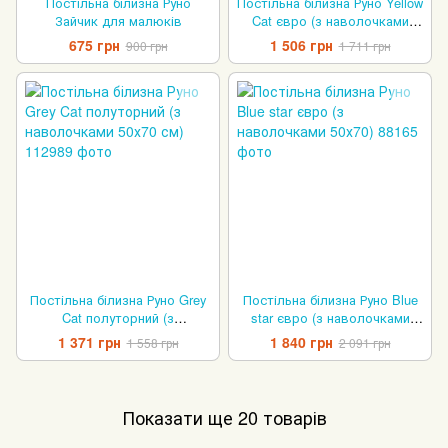
Постільна білизна Руно
Постільна білизна Руно Yellow
Зайчик для малюків
Cat євро (з наволочками
50х70)
675 грн
1 506 грн
900 грн
1 711 грн
Постільна білизна Руно Grey
Постільна білизна Руно Blue
Cat полуторний (з
star євро (з наволочками
наволочками 50х70 см)
50х70)
1 371 грн
1 840 грн
1 558 грн
2 091 грн
Показати ще 20 товарів