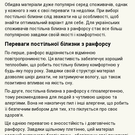
Обидва матеріали дуже популярні серед споживачів, однак
у кожного з них є свої переваги та недоліки. При виборі
постільної білизни слід зважати на ці особливості, щоб
знайти оптимальний варіант для себе. Для українських
споживачів постільна білизна з ранфорсу стає все більш
популярною завдяки своїй якості і комфортності.
Переваги постільної білизни з ранфорсу
По-перше, ранфорс відрізняється відмінною
повітропроникністю. Ця властивість забезпечує хороший
теплообмін, що робить постільну білизну комфортною у
будь-яку пору року. Завдяки своїй структурі матеріал
дозволяє шкірі дихати, не затримуючи вологу, що також
позитивно впливає на якість сну.
По-друге, постільна білизна з ранфорсу є гіпоалергенною,
тому рекомендована для людей з чутливою шкірою та
алергіями. Вона не накопичує пил і інші алергени, що робить
її безпечним вибором для тих, хто піклується про своє
здоров'я.
Ще однією перевагою є зносостійкість і довговічність
ранфорсу. Завдяки щільному плетінню, цей матеріал