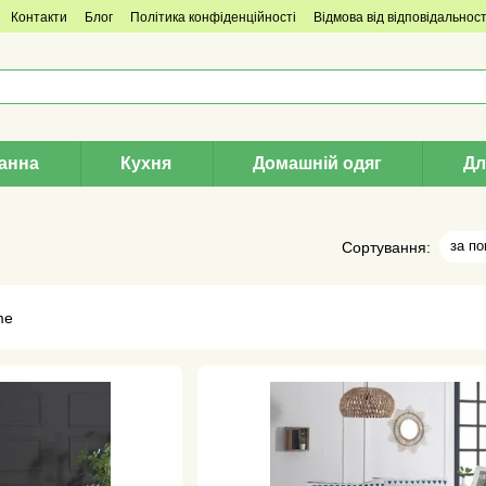
Контакти
Блог
Політика конфіденційності
Відмова від відповідальност
анна
Кухня
Домашній одяг
Дл
за п
Сортування: