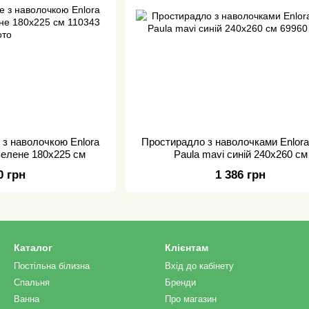
 з наволочкою Enlora
Простирадло з наволочками Enlor
 зелене 180х225 см
Paula mavi синій 240х260 см
0 грн
1 386 грн
Каталог
Клієнтам
Постільна білизна
Вхід до кабінету
Спальня
Бренди
Ванна
Про магазин