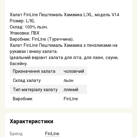
Халат FinLine Пештемаль Хамамка L/XL, модель V14
Розмір: L/XL
Склад: 100% льон.
Упаковка: ПВХ
Виробник: FinLine (Туреччина).
Халат FinLine Пештемаль Хамамка з пензликами на
рукавах і внизу халата.
Ідеальний варіант халата для літа, для лазні, сауни,
басейну.
Призначення халата
чоловічий
Склад халату
льон
Тип матеріалу халату
лляний
Виробник
FinLine
Характеристики
Бренд
FinLine