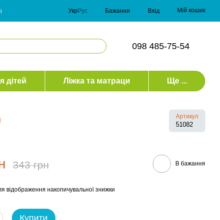
Мій кошик
Укр
Рус
Бажання
Вхід
і
098 485-75-54
я дітей
Ліжка та матраци
Ще ...
)
Артикул
51082
н
343 грн
В бажання
я відображення накопичувальної знижки
Купити