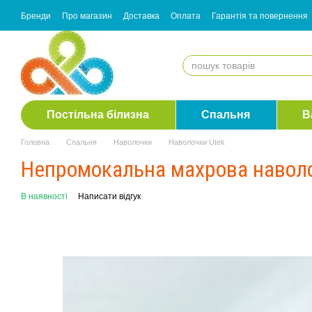
Перейти до основного контенту
Бренди
Про магазин
Доставка
Оплата
Гарантія та повернення
Згода з розсилкою
Постільна білизна
Спальня
В
Головна
Спальня
Наволочки
Наволочки Utek
Непромокальна махрова наволо
В наявності
Написати відгук