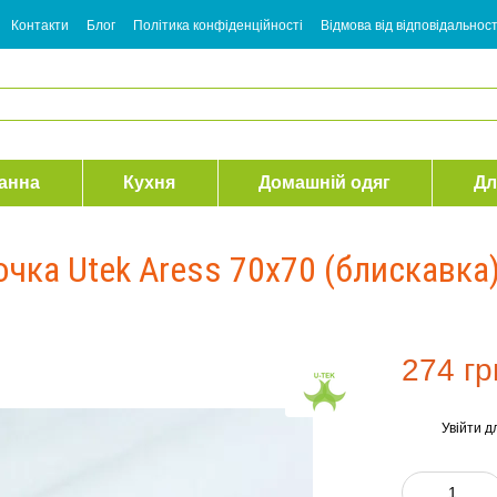
Контакти
Блог
Політика конфіденційності
Відмова від відповідальност
анна
Кухня
Домашній одяг
Дл
чка Utek Aress 70х70 (блискавка
274 гр
Увійти
дл
%