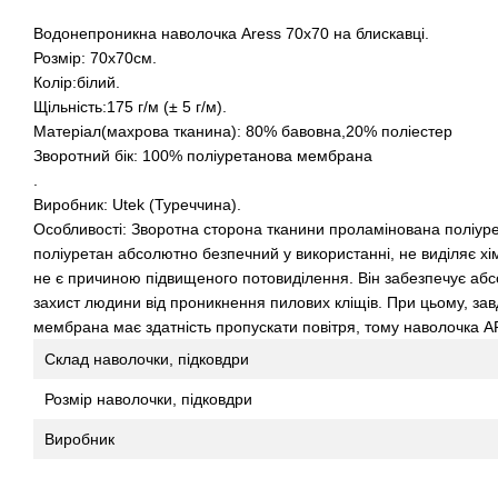
Водонепроникна наволочка Aress 70x70 на блискавці.
Розмір: 70х70см.
Колір:білий.
Щільність:175 г/м (± 5 г/м).
Матеріал(махрова тканина): 80% бавовна,20% поліестер
Зворотний бік: 100% поліуретанова мембрана
.
Виробник: Utek (Туреччина).
Особливості: Зворотна сторона тканини проламінована поліур
поліуретан абсолютно безпечний у використанні, не виділяє хі
не є причиною підвищеного потовиділення. Він забезпечує абс
захист людини від проникнення пилових кліщів. При цьому, завд
мембрана має здатність пропускати повітря, тому наволочка A
Склад наволочки, підковдри
Розмір наволочки, підковдри
Виробник