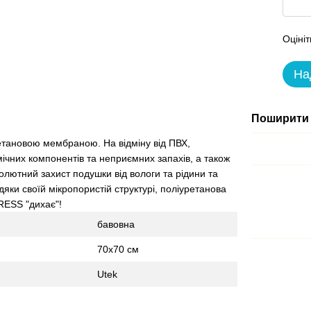
Оцініт
На
Поширити 
етановою мембраною. На відміну від ПВХ,
мічних компонентів та неприємних запахів, а також
олютний захист подушки від вологи та рідини та
яки своїй мікропористій структурі, поліуретанова
RESS "дихає"!
бавовна
70х70 см
Utek