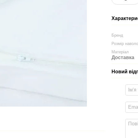
Характери
Бренд
Розмір навол
Матеріал
Доставка
Новий від