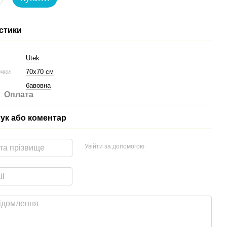
стики
Utek
очки
70х70 см
бавовна
Оплата
гук або коментар
Увійти за допомогою