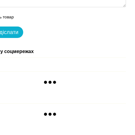
ь товар
діслати
у соцмережах