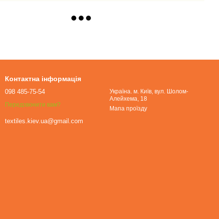
Контактна інформація
098 485-75-54
Україна. м. Київ, вул. Шолом-
Алейхема, 18
Передзвонити вам?
Мапа проїзду
textiles.kiev.ua@gmail.com