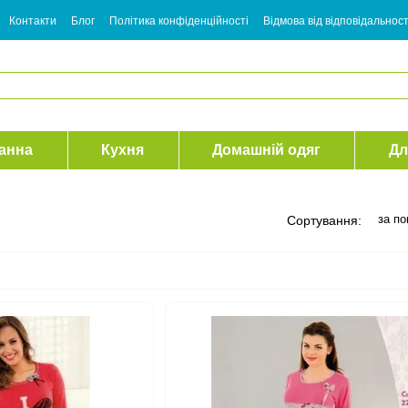
Контакти
Блог
Політика конфіденційності
Відмова від відповідальност
анна
Кухня
Домашній одяг
Дл
за п
Сортування: