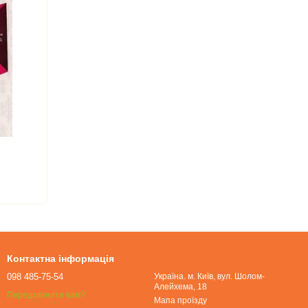
Контактна інформація
098 485-75-54
Україна. м. Київ, вул. Шолом-
Алейхема, 18
Передзвонити вам?
Мапа проїзду