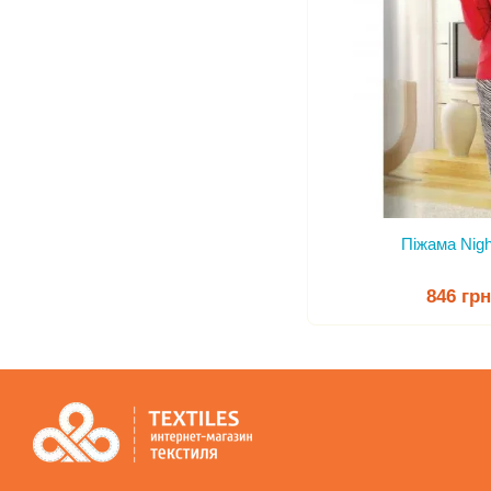
Піжама Nigh
846 гр