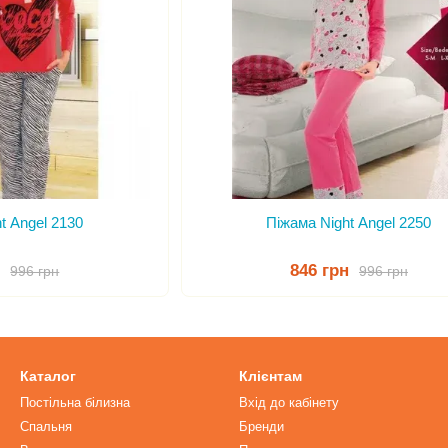
t Angel 2130
Піжама Night Angel 2250
н
846 грн
996 грн
996 грн
Каталог
Клієнтам
Постільна білизна
Вхід до кабінету
Спальня
Бренди