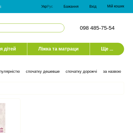
Мій кошик
Укр
Рус
Бажання
Вхід
і
098 485-75-54
я дітей
Ліжка та матраци
Ще ...
опулярністю
спочатку дешевше
спочатку дорожчі
за назвою