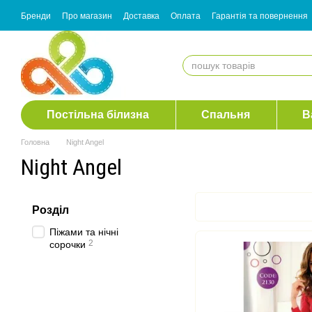
Перейти до основного контенту
Бренди
Про магазин
Доставка
Оплата
Гарантія та повернення
Згода з розсилкою
Постільна білизна
Спальня
В
Головна
Night Angel
Night Angel
Розділ
Піжами та нічні
2
сорочки