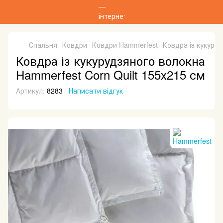
Спальня
Ковдри
Ковдри Hammerfest
Ковдра із кукуруд
Ковдра із кукурудзяного волокна
Hammerfest Corn Quilt 155x215 см
Артикул:
8283
Написати відгук