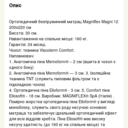
Опис
Ортопедичний безпружинний матрац Magniflex Magni 12
200х220 см
Висота: 30 см.
Навантаження на спальне місце: 160 кг.
Гарантія: 24 місяці.
Чохол: тканина Viscoterm Comfort.
Наповнювач:
1. Анатомічна піна Memoform® – 2 см (вшита в чохол з
одного боку)
2. Анатомічна піна Memoform® — 3 см. 3. Ізоляційна
тканина TNT (служить пиловим фільтром та є
підкладкою чохла)
4. Ортопедична піна Elioform® - 3 см. 5. Comfort піна
Eliosoft® - 18 см. Виробник: MAGNIFLEX® SpA (Італія) .
Помірно жорстка ортопедична піна Elioform® у вигляді
моноблоку, служить свого роду несучою основою
матраца та забезпечує ідеальний ортопедичний ефект
для всіх відділів хребта. Піна Eliosoft® має високу
несучу здатність (до 160 кг на спальне місце) та