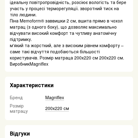
ідеальну повітропровідність, розсіює вологість та бере
участь у процесі терморегуляції. зворотний тиск на
тіло людини.
Піна Memoform® заввишки 2 см, вшита прямо в чохол
матрац (з одного боку), що дозволяє максимально
відчувати високий комфорт та чутливу анатомічну
підтримку.
м'який та жорсткий, але з високим рівнем комфорту –
саме такі відчуття подобаються більшості
користувачів. Розмір матраца 200х220 см 200х220 см.
ВиробникMagniflex
Характеристики
Бренд
Magniflex
Розмір
200х220 см
матрацу
Відгуки