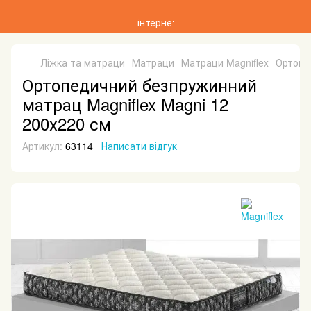
Ліжка та матраци
Матраци
Матраци Magniflex
Ортопе
Ортопедичний безпружинний
матрац Magniflex Magni 12
200х220 см
Артикул:
63114
Написати відгук