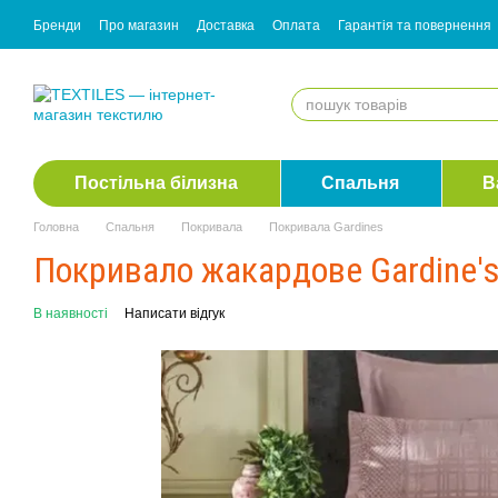
Перейти до основного контенту
Бренди
Про магазин
Доставка
Оплата
Гарантія та повернення
Згода з розсилкою
Постільна білизна
Спальня
В
Головна
Спальня
Покривала
Покривала Gardines
Покривало жакардове Gardine's
В наявності
Написати відгук