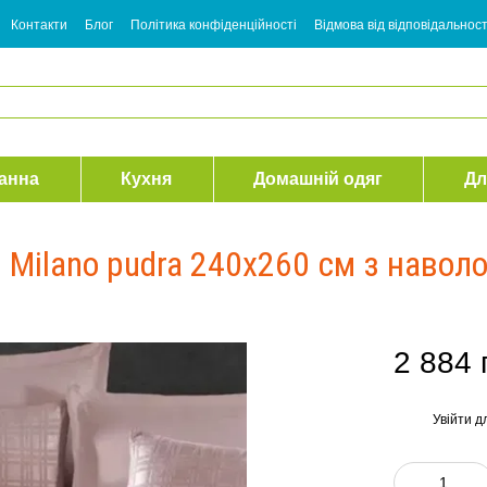
Контакти
Блог
Політика конфіденційності
Відмова від відповідальност
анна
Кухня
Домашній одяг
Дл
 Milano pudra 240х260 см з навол
2 884 
Увійти
дл
%