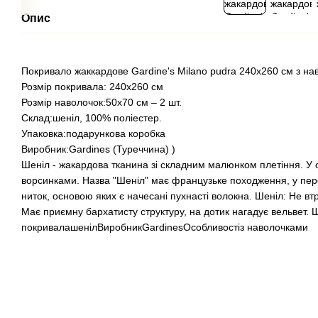
Опис
Покривало жаккардове Gardine's Milano pudra 240х260 см з н
Розмір покривала: 240x260 см
Розмір наволочок:50х70 см – 2 шт.
Склад:шеніл, 100% поліестер.
Упаковка:подарункова коробка
Виробник:Gardines (Туреччина) )
Шеніл - жакардова тканина зі складним малюнком плетіння. У ст
ворсинками. Назва "Шеніл" має французьке походження, у пере
ниток, основою яких є начесані пухнасті волокна. Шеніл: Не втр
Має приємну бархатисту структуру, на дотик нагадує вельвет. 
покривалашенілВиробникGardinesОсобливостіз наволочками