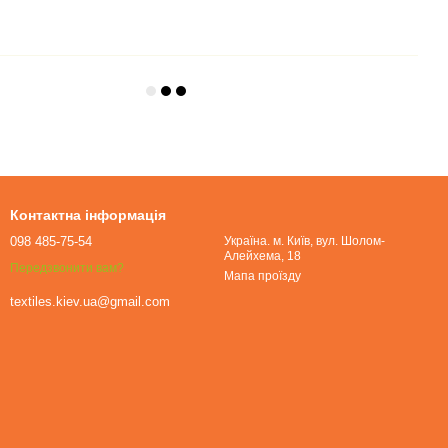
Контактна інформація
098 485-75-54
Україна. м. Київ, вул. Шолом-
Алейхема, 18
Передзвонити вам?
Мапа проїзду
textiles.kiev.ua@gmail.com