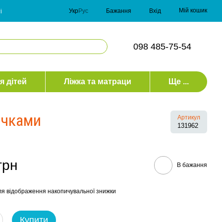
Мій кошик
Укр
Рус
Бажання
Вхід
і
098 485-75-54
я дітей
Ліжка та матраци
Ще ...
очками
Артикул
131962
грн
В бажання
я відображення накопичувальної знижки
Купити