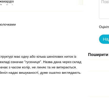
аволочками
Оцініт
На
Поширити 
руктурі має одну або кілька шенілових ниток із
кладі означає "гусениця". Назва дана через склад
ачає з часом колір, не линяє та не витирається.
Шеніл надає вишуканості, дуже ошатно виглядають.