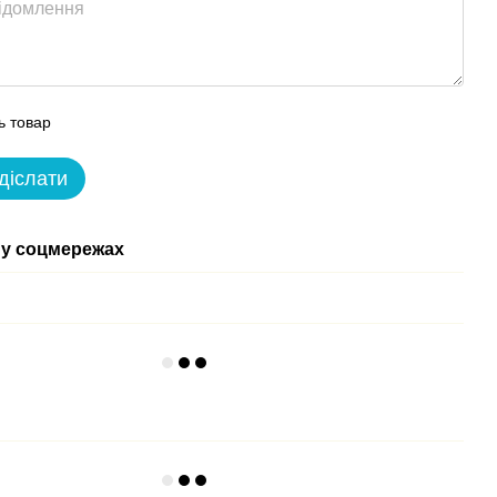
ь товар
діслати
у соцмережах