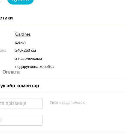
стики
Gardines
шеніл
вала
240х260 см
з наволочками
подарункова коробка
Оплата
гук або коментар
Увійти за допомогою