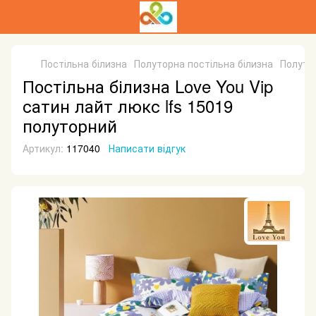
Постільна білизна
Полуторна постільна білизна
Полутор
Постільна білизна Love You Vip
сатин лайт люкс lfs 15019
полуторний
Артикул:
117040
Написати відгук