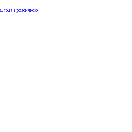
і
Згода з розсилкою