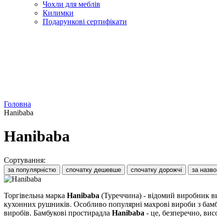
Чохли для меблів
Килимки
Подарункові сертифікати
Головна
Hanibaba
Hanibaba
Сортування:
за популярністю
спочатку дешевше
спочатку дорожчі
за назв
Торгівельна марка
Hanibaba
(Туреччина) - відомий виробник ви
кухонних рушників. Особливо популярні махрові вироби з ба
виробів. Бамбукові простирадла
Hanibaba
- це, безперечно, вис