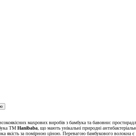
ою
сокоякісних махрових виробів з бамбука та бавовни: простирадла,
мбука ТМ
Hanibaba
, що мають унікальні природні антибактеріальн
ока якість за помірною ціною. Перевагою бамбукового волокна є й