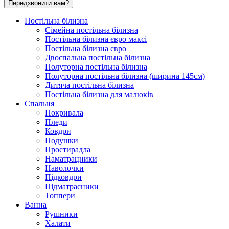
Передзвонити вам?
Постільна білизна
Сімейна постільна білизна
Постільна білизна євро максі
Постільна білизна євро
Двоспальна постільна білизна
Полуторна постільна білизна
Полуторна постільна білизна (ширина 145см)
Дитяча постільна білизна
Постільна білизна для малюків
Спальня
Покривала
Пледи
Ковдри
Подушки
Простирадла
Наматрацники
Наволочки
Підковдри
Підматрасники
Топпери
Ванна
Рушники
Халати