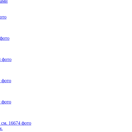
ками
м.