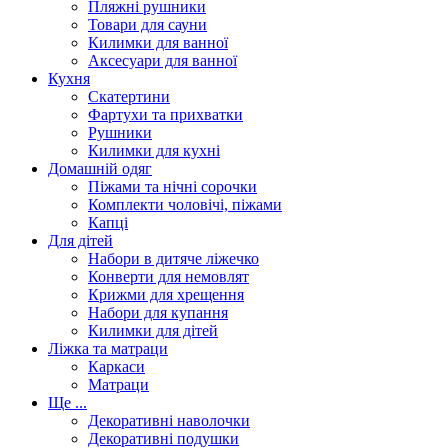
Пляжні рушники
Товари для сауни
Килимки для ванної
Аксесуари для ванної
Кухня
Скатертини
Фартухи та прихватки
Рушники
Килимки для кухні
Домашній одяг
Піжами та нічні сорочки
Комплекти чоловічі, піжами
Капці
Для дітей
Набори в дитяче ліжечко
Конверти для немовлят
Крижми для хрещення
Набори для купання
Килимки для дітей
Ліжка та матраци
Каркаси
Матраци
Ще ...
Декоративні наволочки
Декоративні подушки