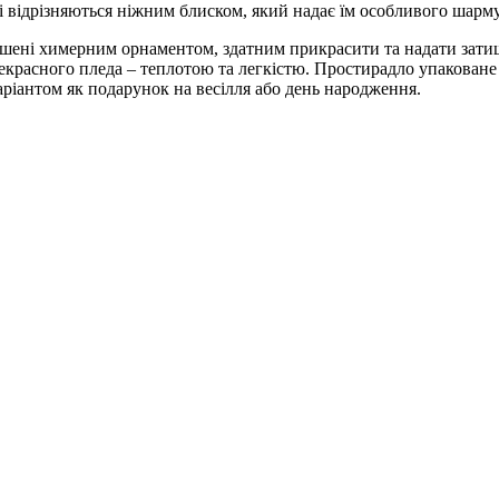
 відрізняються ніжним блиском, який надає їм особливого шарму
ашені химерним орнаментом, здатним прикрасити та надати затиш
екрасного пледа – теплотою та легкістю. Простирадло упаковане
аріантом як подарунок на весілля або день народження.