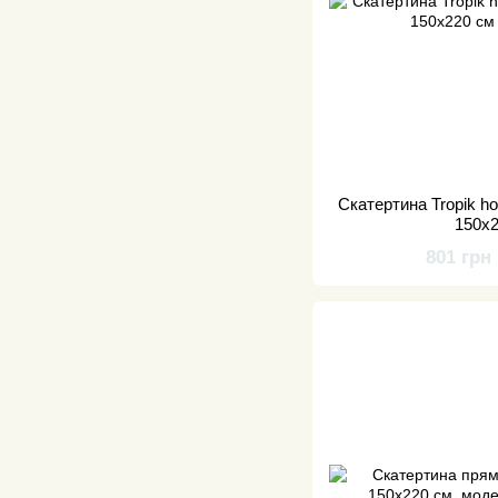
Скатертина Tropik h
150x
801 грн