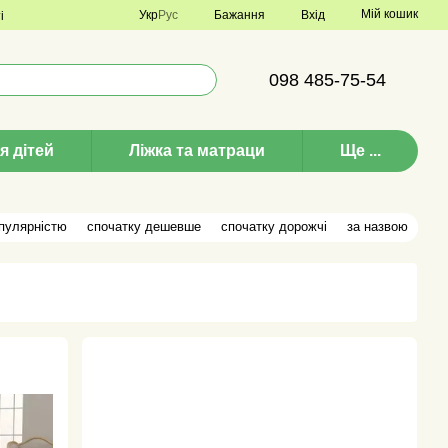
Мій кошик
Укр
Рус
Бажання
Вхід
і
098 485-75-54
я дітей
Ліжка та матраци
Ще ...
опулярністю
спочатку дешевше
спочатку дорожчі
за назвою