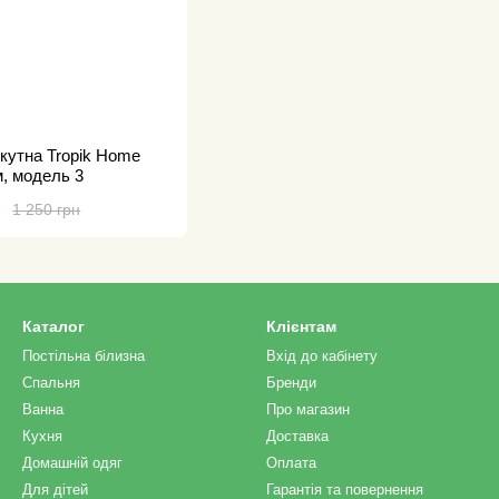
кутна Tropik Home
м, модель 3
н
1 250 грн
Каталог
Клієнтам
Постільна білизна
Вхід до кабінету
Спальня
Бренди
Ванна
Про магазин
Кухня
Доставка
Домашній одяг
Оплата
Для дітей
Гарантія та повернення