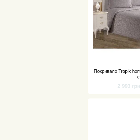
Покривало Tropik ho
2 993 гр