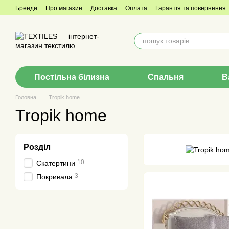
Перейти до основного контенту
Бренди
Про магазин
Доставка
Оплата
Гарантія та повернення
Згода з розсилкою
Постільна білизна
Спальня
В
Головна
Tropik home
Tropik home
Розділ
10
Скатертини
3
Покривала