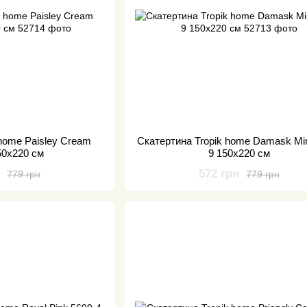
 home Paisley Cream
Скатертина Tropik home Damask Min
50x220 см
9 150x220 см
н
572 грн
779 грн
779 грн