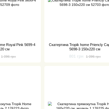
ome Royal Pink 5699-4
Скатертина Tropik home Priencly Ca
220 см
5698-3 150x220 см
801 грн
1 096 грн
1 096 грн