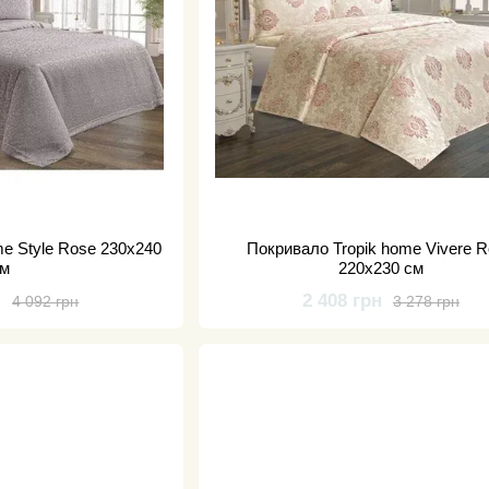
me Style Rose 230x240
Покривало Tropik home Vivere 
см
220x230 см
н
2 408 грн
4 092 грн
3 278 грн