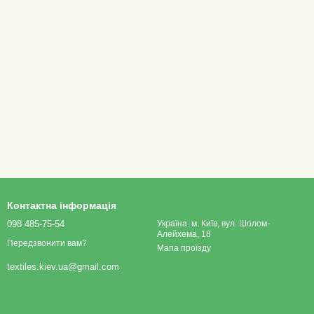
Контактна інформація
098 485-75-54
Україна. м. Київ, вул. Шолом-
Алейхема, 18
Передзвонити вам?
Мапа проїзду
textiles.kiev.ua@gmail.com