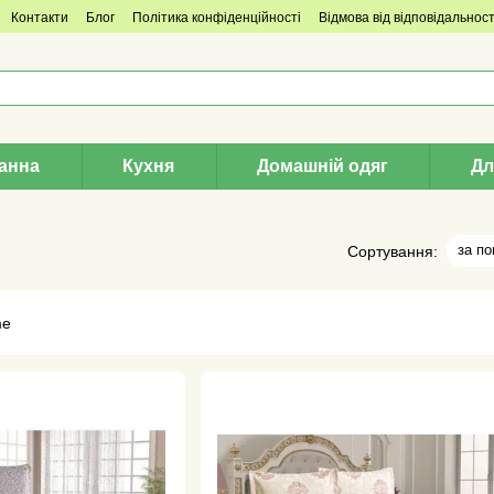
Контакти
Блог
Політика конфіденційності
Відмова від відповідальност
анна
Кухня
Домашній одяг
Дл
за п
Сортування: