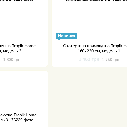
Новинка
кутна Tropik Home
Скатертина прямокутна Tropik 
м, модель 2
160х220 см, модель 1
н
1 460 грн
1 600 грн
1 750 грн