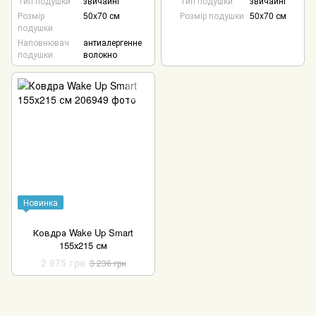
Тип подушки
звичайні
Тип подушки
звичайні
Розмір
50x70 см
Розмір подушки
50x70 см
подушки
Наповнювач
антиалергенне
подушки
волокно
Новинка
Ковдра Wake Up Smart
155х215 см
2 975 грн
3 236 грн