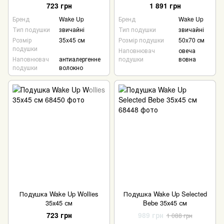
723 грн
1 891 грн
Бренд
Wake Up
Бренд
Wake Up
Тип подушки
звичайні
Тип подушки
звичайні
Розмір
35x45 см
Розмір подушки
50x70 см
подушки
Наповнювач
овеча
Наповнювач
антиалергенне
подушки
вовна
подушки
волокно
Подушка Wake Up Wollies
Подушка Wake Up Selected
35х45 см
Bebe 35х45 см
723 грн
989 грн
1 088 грн