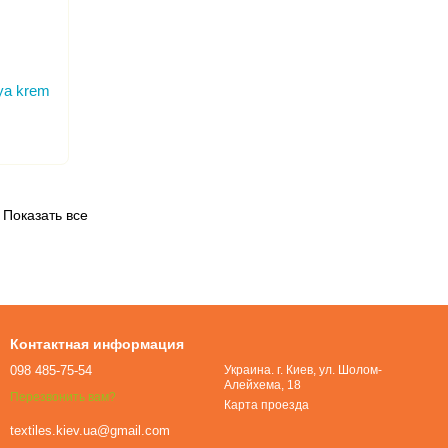
ya krem
Показать все
Контактная информация
098 485-75-54
Украина. г. Киев, ул. Шолом-
Алейхема, 18
Перезвонить вам?
Карта проезда
textiles.kiev.ua@gmail.com