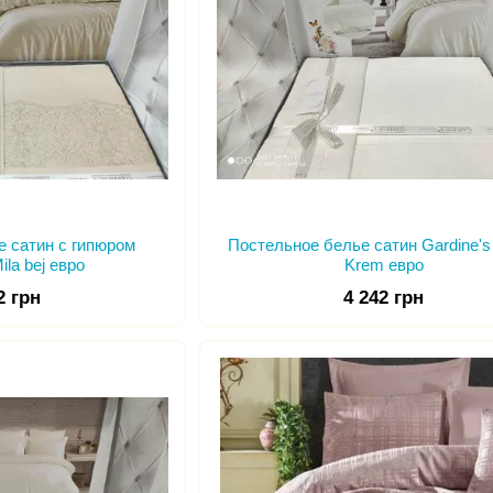
е сатин с гипюром
Постельное белье cатин Gardine's 
ila bej евро
Krem евро
2 грн
4 242 грн