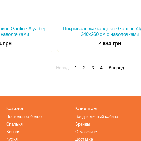
вое Gardine Alya bej
Покрывало жаккардовое Gardine Al
с наволочками
240х260 см с наволочками
4 грн
2 884 грн
Назад
1
2
3
4
Вперед
Каталог
Клиентам
Постельное белье
Вход в личный кабинет
Спальня
Бренды
Ванная
О магазине
Кухня
Доставка