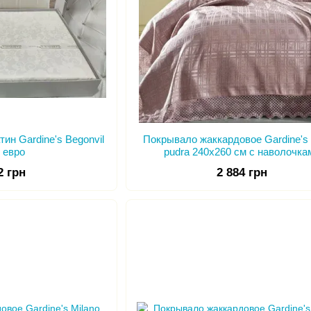
ин Gardine's Begonvil
Покрывало жаккардовое Gardine's 
 евро
pudra 240х260 см с наволочка
2 грн
2 884 грн