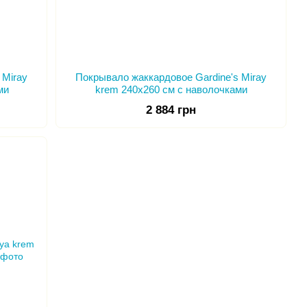
 Miray
Покрывало жаккардовое Gardine's Miray
ми
krem 240х260 см с наволочками
2 884 грн