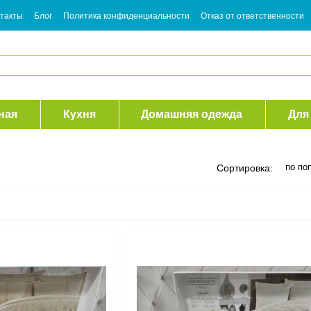
такты
Блог
Политика конфиденциальности
Отказ от ответственности
ная
Кухня
Домашняя одежда
Для
по по
Сортировка: