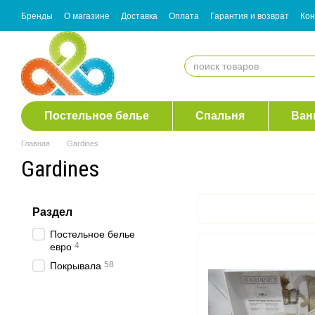
Перейти к основному контенту
Бренды
О магазине
Доставка
Оплата
Гарантия и возврат
Кон
Согласие с рассылкой
Постельное белье
Спальня
Ван
Главная
Gardines
Gardines
Раздел
Постельное белье
4
евро
58
Покрывала