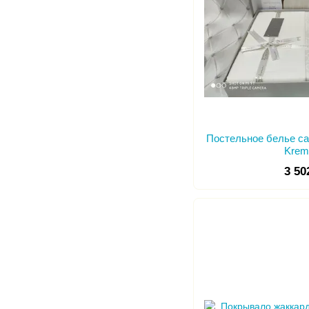
Постельное белье сат
Krem
3 50