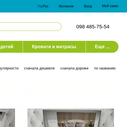
Мой заказ
Укр
Рус
Желания
Вход
098 485-75-54
 детей
Кровати и матрасы
Еще ...
пулярности
сначала дешевле
сначала дороже
по названию