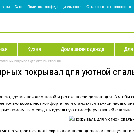
такты
Блог
Политика конфиденциальности
Отказ от ответственности
ная
Кухня
Домашняя одежда
Для
пулярных покрывал для уютной спальни
ярных покрывал для уютной спал
есто, где мы находим покой и релакс после долгого дня. А чтобы 
не только добавляют комфорта, но и становятся важной частью инт
орые помогут вам создать идеальную атмосферу в вашей спальне.
м уютно устроиться под покрывалом после долгого и насыщенного д