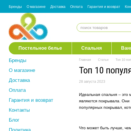
Перейти к основному контенту
Бренды
О магазине
Доставка
Оплата
Гарантия и возврат
Кон
Согласие с рассылкой
Постельное белье
Спальня
Ван
Бренды
Главная
Статьи
Топ 10 по
Топ 10 попул
О магазине
Доставка
28 августа 2023
Оплата
Идеальная спальня – это м
Гарантия и возврат
являются покрывала. Они 
популярных покрывал, кот
Контакты
Блог
Что может быть лучше, че
Политика