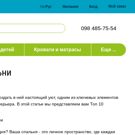
Мой заказ
Укр
Рус
Желания
Вход
098 485-75-54
 детей
Кровати и матрасы
Еще ...
ьни
создать в ней настоящий уют, одним из ключевых элементов
ерьера. В этой статье мы представляем вам Топ 10
ня? Ваша спальня - это личное пространство, где каждая