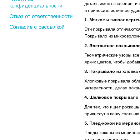
деталь имеет значение, и 
конфиденциальности
и приносить истинное удов
Отказ от ответственности
1. Мягкое и
гипоаллерге
Согласие с рассылкой
Эти покрывала отличаются
Покрывало из микроволокн
2. Элегантное
покрывало
Геометрические узоры все
ярких цветов, чтобы добав
3. Покрывало из
хлопка
Хлопковые покрывала обл
интересности, делая покр
4. Шелковое
покрывало 
Для тех, кто ищет роскош
привнесут в вашу спальню
5. Плед-кокон из мерин
Пледы-коконы из мериносо
холодное время года.