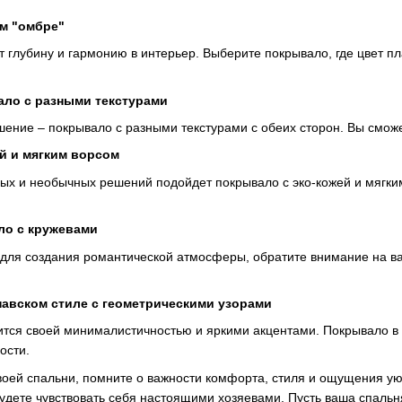
м "омбре"
 глубину и гармонию в интерьер. Выберите покрывало, где цвет пл
ало с разными текстурами
шение – покрывало с разными текстурами с обеих сторон. Вы сможе
ей и мягким ворсом
х и необычных решений подойдет покрывало с эко-кожей и мягким
ло с кружевами
для создания романтической атмосферы, обратите внимание на ва
навском стиле с геометрическими узорами
ится своей минималистичностью и яркими акцентами. Покрывало в
ости.
оей спальни, помните о важности комфорта, стиля и ощущения ую
будете чувствовать себя настоящими хозяевами. Пусть ваша спальн