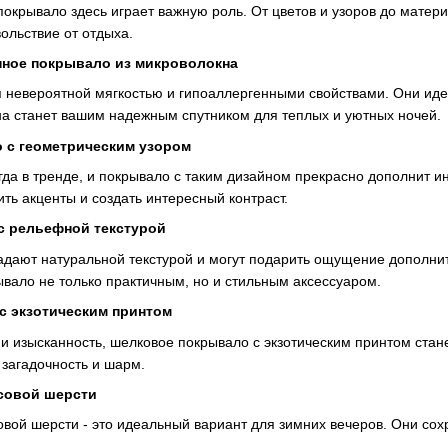
покрывало здесь играет важную роль. От цветов и узоров до матер
ольствие от отдыха.
нное
покрывало из
микроволокна
 невероятной мягкостью и гипоаллергенными свойствами. Они идеа
а станет вашим надежным спутником для теплых и уютных ночей.
 с геометрическим
узором
гда в тренде, и покрывало с таким дизайном прекрасно дополнит 
ить акценты и создать интересный контраст.
 с
рельефной
текстурой
адают натуральной текстурой и могут подарить ощущение дополни
ывало не только практичным, но и стильным аксессуаром.
с экзотическим принтом
ь и изысканность, шелковое покрывало с экзотическим принтом ста
 загадочность и шарм.
осовой шерсти
вой шерсти - это идеальный вариант для зимних вечеров. Они сох