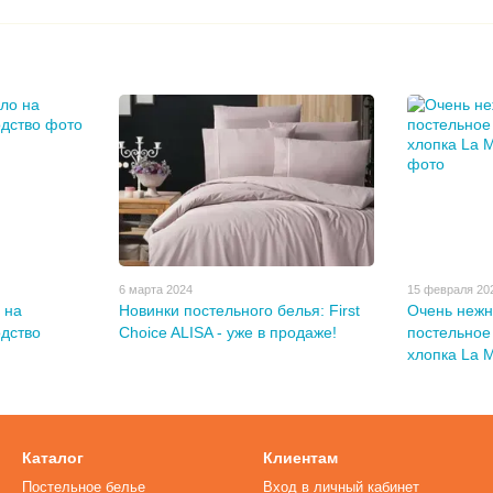
6 марта 2024
15 февраля 20
 на
Новинки постельного белья: First
Очень нежн
одство
Choice ALISA - уже в продаже!
постельное
хлопка La 
Каталог
Клиентам
Постельное белье
Вход в личный кабинет