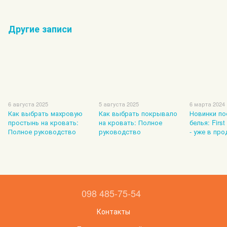
Другие записи
6 августа 2025
5 августа 2025
6 марта 2024
Как выбрать махровую
Как выбрать покрывало
Новинки по
простынь на кровать:
на кровать: Полное
белья: Firs
Полное руководство
руководство
- уже в про
098 485-75-54
Контакты