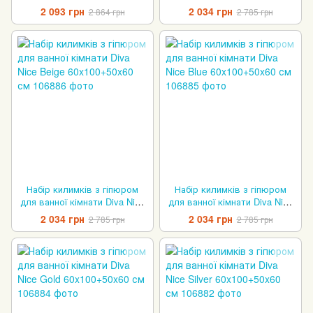
Pretty Black 60x100+50x60 см
Cappuccino 60x100+50x60 см
2 093 грн
2 034 грн
2 864 грн
2 785 грн
Набір килимків з гіпюром
Набір килимків з гіпюром
для ванної кімнати Diva Nice
для ванної кімнати Diva Nice
Beige 60x100+50x60 см
Blue 60x100+50x60 см
2 034 грн
2 034 грн
2 785 грн
2 785 грн