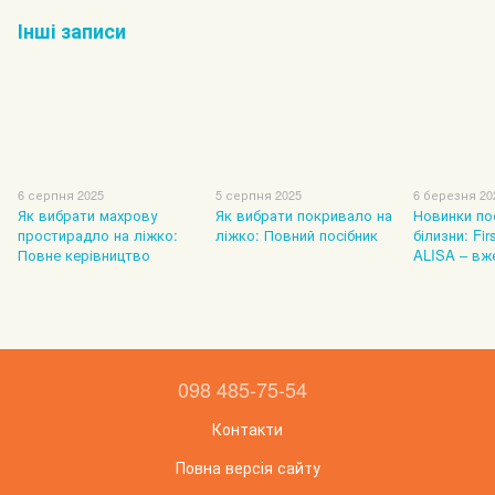
Інші записи
6 серпня 2025
5 серпня 2025
6 березня 20
Як вибрати махрову
Як вибрати покривало на
Новинки по
простирадло на ліжко:
ліжко: Повний посібник
білизни: Fir
Повне керівництво
ALISA – вж
098 485-75-54
Контакти
Повна версія сайту